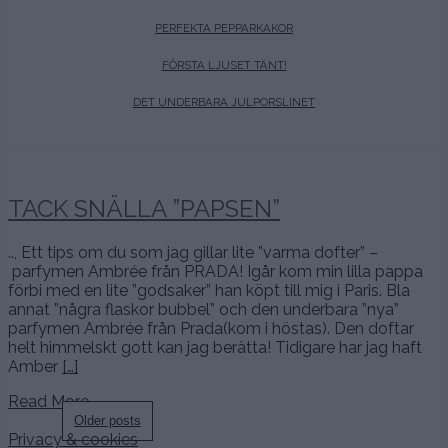
PERFEKTA PEPPARKAKOR
FÖRSTA LJUSET TÄNT!
DET UNDERBARA JULPORSLINET
TACK SNÄLLA ”PAPSEN”
.., Ett tips om du som jag gillar lite ”varma dofter” –
parfymen Ambrée från PRADA! Igår kom min lilla pappa
förbi med en lite ”godsaker” han köpt till mig i Paris. Bla
annat ”några flaskor bubbel” och den underbara ”nya”
parfymen Ambrée från Prada(kom i höstas). Den doftar
helt himmelskt gott kan jag berätta! Tidigare har jag haft
Amber
[…]
Read More…
Posts
Older posts
Privacy & cookies