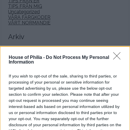
TIPS FRÅN ER
TIPS FRÅN MIG
Uncategorized
VÅRA FÄRGKODER
VÅRT NORMANDIE
Arkiv
januari 2026
december 2025
House of Philia -
Do Not Process My Personal
november 2025
Information
oktober 2025
september 2025
If you wish to opt-out of the sale, sharing to third parties, or
augusti 2025
processing of your personal or sensitive information for
juli 2025
juni 2025
targeted advertising by us, please use the below opt-out
maj 2025
section to confirm your selection. Please note that after your
april 2025
opt-out request is processed you may continue seeing
mars 2025
interest-based ads based on personal information utilized by
februari 2025
us or personal information disclosed to third parties prior to
januari 2025
your opt-out. You may separately opt-out of the further
december 2024
disclosure of your personal information by third parties on the
november 2024