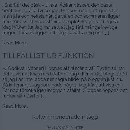
. Snart är det påsk – Jiihaa! Älskar påsken, den bästa
högtiden av alla tycker jag. Massor med gott godis får
man äta och heeela härliga våren och sommaren ligger
framför oss!!!:) Hello shining people! Blogspot fungerar
idag! Vilken tur. Jag har sett att jag fått många trevliga
frågor i förra inlägget och jag ska sätta mig och
[…]
Read More…
TILLFÄLLIGT UR FUNKTION
–.. Godkväll Vänner! Hoppas att ni mår bra!? Tyvärr så har
det blivit nåt knas med datorn idag (eller är det blogspot?)
så jag kan inte ladda ner några bilder på bloggen just nu…
Så irriterande. Jag som hade något riktigt fint att visa er!;)
Får nog försöka igen imorgon istället. (Hoppas hoppas det
funkar då!) Därför
[…]
Read More…
Rekommenderade inlägg
PÄLSJACKAN I VINTER