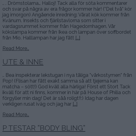
.. . Drömstolarna… Halloj! Tack alla för söta kommentarer
och svar på några av era frågor kommer här! (”Del två” kör
jag imorgon) Angående inredning: Vårat kök kommer från
Kvänum. Insekts och fjärilstavlorna som sitter i
vardagsrummet kommer från Hagedornhagen. Vår
kökslampa kommer från Ikea och lampan över soffbordet
från Mio. Halllampan har jag fått
[…]
Read More…
UTE & INNE
.. Bea inspekterar lekstugan i nya tåliga ”vårkostymen” från
Pop! (Flisan har fått exakt samma så att tjejerna kan
matcha – sött!) God kväll alla härliga! Först ett Stort Tack
ikväll för att ni finns, kommer in här på House of Philia och
förgyller min dag! Det är såå roligt!!:) Idag har dagen
verkligen rusat iväg och jag har
[…]
Read More…
P TESTAR ”BODY BLING”