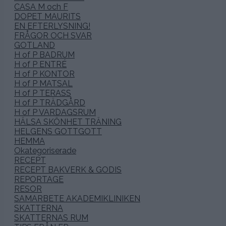
CASA M och F
DOPET MAURITS
EN EFTERLYSNING!
FRÅGOR OCH SVAR
GOTLAND
H of P BADRUM
H of P ENTRÉ
H of P KONTOR
H of P MATSAL
H of P TERASS
H of P TRÄDGÅRD
H of P VARDAGSRUM
HÄLSA SKÖNHET TRÄNING
HELGENS GOTTGOTT
HEMMA
Okategoriserade
RECEPT
RECEPT BAKVERK & GODIS
REPORTAGE
RESOR
SAMARBETE AKADEMIKLINIKEN
SKATTERNA
SKATTERNAS RUM