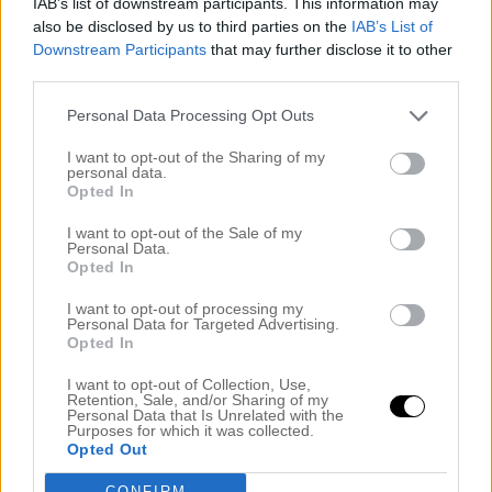
IAB’s list of downstream participants. This information may
oktober 2024
also be disclosed by us to third parties on the
IAB’s List of
september 2024
augusti 2024
Downstream Participants
that may further disclose it to other
juli 2024
third parties.
juni 2024
maj 2024
Personal Data Processing Opt Outs
april 2024
mars 2024
I want to opt-out of the Sharing of my
personal data.
februari 2024
Opted In
januari 2024
december 2023
I want to opt-out of the Sale of my
november 2023
Personal Data.
oktober 2023
Opted In
september 2023
augusti 2023
I want to opt-out of processing my
juli 2023
Personal Data for Targeted Advertising.
juni 2023
Opted In
maj 2023
april 2023
I want to opt-out of Collection, Use,
Retention, Sale, and/or Sharing of my
mars 2023
Personal Data that Is Unrelated with the
februari 2023
Purposes for which it was collected.
januari 2023
Opted Out
december 2022
november 2022
CONFIRM