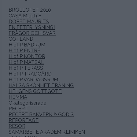
BRÖLLOPET 2010
CASA M och F
DOPET MAURITS
EN EFTERLYSNING!
FRÅGOR OCH SVAR
GOTLAND
H of P BADRUM
H of P ENTRÉ
H of P KONTOR
H of P MATSAL
H of P TERASS
H of P TRÄDGÅRD
H of P VARDAGSRUM
HÄLSA SKÖNHET TRÄNING
HELGENS GOTTGOTT
HEMMA
Okategoriserade
RECEPT
RECEPT BAKVERK & GODIS
REPORTAGE
RESOR
SAMARBETE AKADEMIKLINIKEN