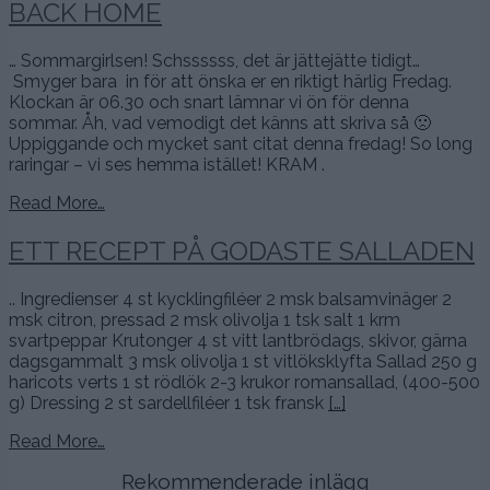
BACK HOME
… Sommargirlsen! Schssssss, det är jättejätte tidigt…
Smyger bara in för att önska er en riktigt härlig Fredag.
Klockan är 06.30 och snart lämnar vi ön för denna
sommar. Åh, vad vemodigt det känns att skriva så 🙁
Uppiggande och mycket sant citat denna fredag! So long
raringar – vi ses hemma istället! KRAM .
Read More…
ETT RECEPT PÅ GODASTE SALLADEN
.. Ingredienser 4 st kycklingfiléer 2 msk balsamvinäger 2
msk citron, pressad 2 msk olivolja 1 tsk salt 1 krm
svartpeppar Krutonger 4 st vitt lantbrödags, skivor, gärna
dagsgammalt 3 msk olivolja 1 st vitlöksklyfta Sallad 250 g
haricots verts 1 st rödlök 2-3 krukor romansallad, (400-500
g) Dressing 2 st sardellfiléer 1 tsk fransk
[…]
Read More…
Rekommenderade inlägg