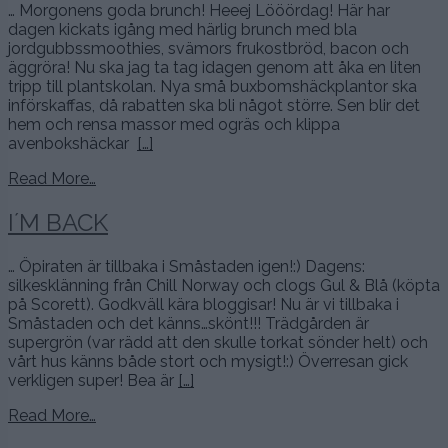
… Morgonens goda brunch! Heeej Lööördag! Här har
dagen kickats igång med härlig brunch med bla
jordgubbssmoothies, svämors frukostbröd, bacon och
äggröra! Nu ska jag ta tag idagen genom att åka en liten
tripp till plantskolan. Nya små buxbomshäckplantor ska
införskaffas, då rabatten ska bli något större. Sen blir det
hem och rensa massor med ogräs och klippa
avenbokshäckar
[…]
Read More…
I´M BACK
… Öpiraten är tillbaka i Småstaden igen!:) Dagens:
silkesklänning från Chill Norway och clogs Gul & Blå (köpta
på Scorett). Godkväll kära bloggisar! Nu är vi tillbaka i
Småstaden och det känns…skönt!!! Trädgården är
supergrön (var rädd att den skulle torkat sönder helt) och
vårt hus känns både stort och mysigt!:) Överresan gick
verkligen super! Bea är
[…]
Read More…