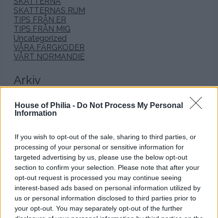
SKATTERNA
SKATTERNAS RUM
TIPS FRÅN ER
TIPS FRÅN MIG
Uncategorized
VÅRA FÄRGKODER
VÅRT NORMANDIE
Arkiv
januari 2026
House of Philia -
Do Not Process My Personal
december 2025
Information
november 2025
oktober 2025
If you wish to opt-out of the sale, sharing to third parties, or
september 2025
processing of your personal or sensitive information for
augusti 2025
juli 2025
targeted advertising by us, please use the below opt-out
juni 2025
section to confirm your selection. Please note that after your
maj 2025
opt-out request is processed you may continue seeing
april 2025
interest-based ads based on personal information utilized by
mars 2025
us or personal information disclosed to third parties prior to
februari 2025
your opt-out. You may separately opt-out of the further
januari 2025