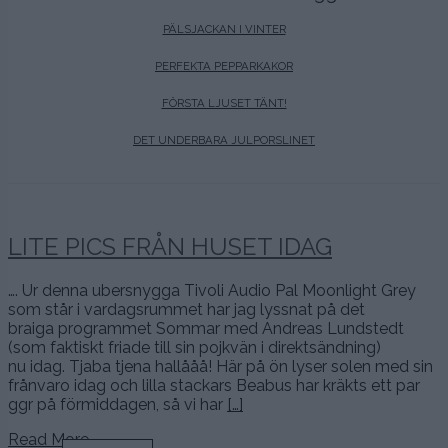
PÄLSJACKAN I VINTER
PERFEKTA PEPPARKAKOR
FÖRSTA LJUSET TÄNT!
DET UNDERBARA JULPORSLINET
LITE PICS FRÅN HUSET IDAG
…. Ur denna ubersnygga Tivoli Audio Pal Moonlight Grey
som står i vardagsrummet har jag lyssnat på det
braiga programmet Sommar med Andreas Lundstedt
(som faktiskt friade till sin pojkvän i direktsändning)
nu idag. Tjaba tjena hallååå! Här på ön lyser solen med sin
frånvaro idag och lilla stackars Beabus har kräkts ett par
ggr på förmiddagen, så vi har
[…]
Read More…