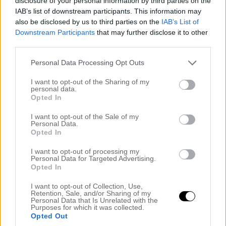
disclosure of your personal information by third parties on the
december 2024
IAB’s list of downstream participants. This information may
november 2024
also be disclosed by us to third parties on the
IAB’s List of
oktober 2024
september 2024
Downstream Participants
that may further disclose it to other
augusti 2024
third parties.
juli 2024
juni 2024
Personal Data Processing Opt Outs
maj 2024
april 2024
I want to opt-out of the Sharing of my
personal data.
mars 2024
Opted In
februari 2024
januari 2024
I want to opt-out of the Sale of my
december 2023
Personal Data.
november 2023
Opted In
oktober 2023
september 2023
I want to opt-out of processing my
augusti 2023
Personal Data for Targeted Advertising.
juli 2023
Opted In
juni 2023
maj 2023
I want to opt-out of Collection, Use,
Retention, Sale, and/or Sharing of my
april 2023
Personal Data that Is Unrelated with the
mars 2023
Purposes for which it was collected.
februari 2023
Opted Out
januari 2023