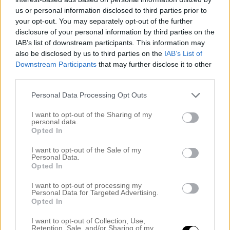
us or personal information disclosed to third parties prior to
hos Creative Lounge) Bon Soir! Busy as a bee
your opt-out. You may separately opt-out of the further
idag! Men nu har jag glidit ner bland
disclosure of your personal information by third parties on the
kuddarna i sköna tvsoffan med min lilla lap:)
IAB’s list of downstream participants. This information may
also be disclosed by us to third parties on the
IAB’s List of
För en kort
[…]
Downstream Participants
that may further disclose it to other
third parties.
Read More…
Personal Data Processing Opt Outs
I want to opt-out of the Sharing of my
EN MORS DAG
personal data.
Opted In
.. Mmmm, liljekonvaljerna från trädgården
I want to opt-out of the Sale of my
Personal Data.
som står på matsalbordet doftar ju så gott!
Opted In
God Kväll vänner! Hoppas att ni har haft en fin
I want to opt-out of processing my
söndag!? Här ligger jag just nu i soffan med
Personal Data for Targeted Advertising.
Opted In
popcornskålen brevid och sippar på ett glas
gott vitt:) Myskläderna är på och det är en
I want to opt-out of Collection, Use,
Retention, Sale, and/or Sharing of my