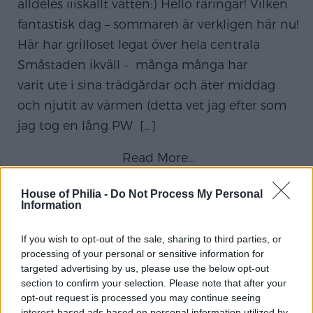
alldeles iiiskallt vatten:) Hello raringar! Vilken
fantastisk dag – sommaren är verkligen här nu!
Här har grilloset legat över hela centrala
Småstaden ikväll – många många har
varit ute i sina trädgårdar och äter middag
och njutit av värmen (detta vet jag efter som
jag tog en lång PW
[…]
Read More…
House of Philia -
Do Not Process My Personal
Information
BUSY AS A BEE
If you wish to opt-out of the sale, sharing to third parties, or
.. På armen idag: min senaste plastklocka från
processing of your personal or sensitive information for
Triwa:) Denna modell är en av sommarens
targeted advertising by us, please use the below opt-out
section to confirm your selection. Please note that after your
nyheter och heter Silk Chrono. Riktigt fräscht
opt-out request is processed you may continue seeing
med vitt på sommaren! (Finns att klicka hem
interest-based ads based on personal information utilized by