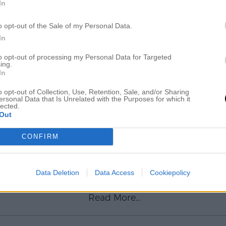
h gosat mig heeela dagen! Nej jag bara skojjar, bilden 
In
 på uppdrag:) . . . .. Hej hallå bästa dagen! . . . Är hem
o opt-out of the Sale of my Personal Data.
ndra urtrevliga mammorna
[…]
In
Read More…
to opt-out of processing my Personal Data for Targeted
ing.
In
o opt-out of Collection, Use, Retention, Sale, and/or Sharing
ersonal Data that Is Unrelated with the Purposes for which it
lected.
VAD JAG GÖR IDA
Out
CONFIRM
ära bloggisar!? Jo jag bakar och fixar inför Lo Lo´s kl
n klassresa och här rullas det chokladbollar för fullt 
Data Deletion
Data Access
Cookiepolicy
eepo också idag, medans solen fortfarande
[…]
Read More…