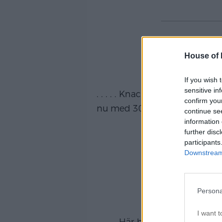
House of P
If you wish 
sensitive in
. . . . . Knack knack:) Måste 
confirm you
nu med 30% på toti! Missa in
continue se
information 
further disc
participants
Downstream 
Persona
I want t