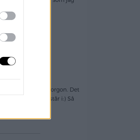
är från vårat gästrum som jag
ma en kortis efter
G
ass brödförsäljning imorgon. Det
och strösslas och står i:) Så