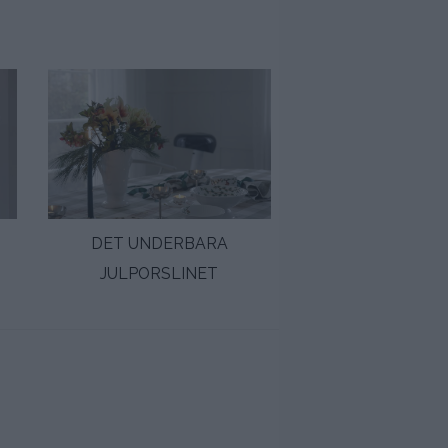
DET UNDERBARA
PÄLSJACKAN I 
JULPORSLINET