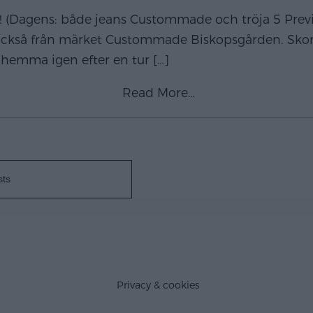
j & hå! (Dagens: både jeans Custommade och tröja 5 Pr
också från märket Custommade Biskopsgården. Skor Uggs
t hemma igen efter en tur
[…]
Read More…
sts
Privacy & cookies