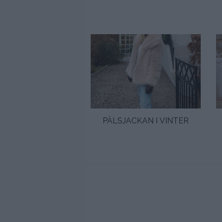
T UNDERBARA
PÄLSJACKAN I VINTER
ULPORSLINET