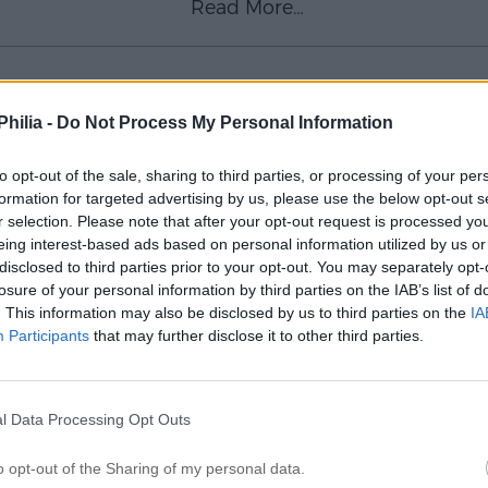
Read More…
hilia -
Do Not Process My Personal Information
BLACK FRIDAY
to opt-out of the sale, sharing to third parties, or processing of your per
formation for targeted advertising by us, please use the below opt-out s
bara tipsa om att en av mina absoluta favoritshoppar 
r selection. Please note that after your opt-out request is processed y
te det! KRAM . . I samarbete med Isa Couture . .
eing interest-based ads based on personal information utilized by us or
disclosed to third parties prior to your opt-out. You may separately opt-
Read More…
losure of your personal information by third parties on the IAB’s list of
. This information may also be disclosed by us to third parties on the
IA
Participants
that may further disclose it to other third parties.
TODELOOOOOO
l Data Processing Opt Outs
o opt-out of the Sharing of my personal data.