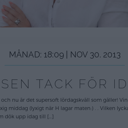
MÅNAD:
18:09 | NOV 30. 2013
SEN TACK FÖR I
en och nu är det supersoft lördagskväll som gäller! V
lyxig middag (lyxigt när H lagar maten:) . . Vilken lycka
om dök upp idag till
[…]