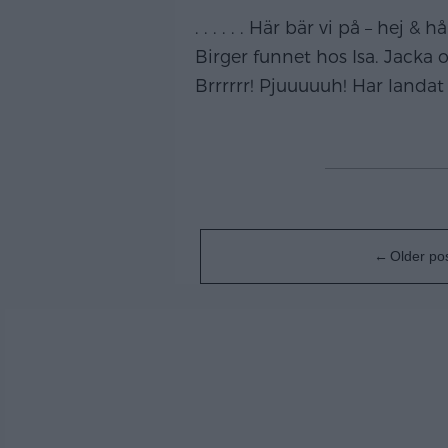
. . . . . . Här bär vi på – he
Birger funnet hos Isa. Jacka 
Brrrrrr! Pjuuuuuh! Har landa
Posts
Older po
navigation