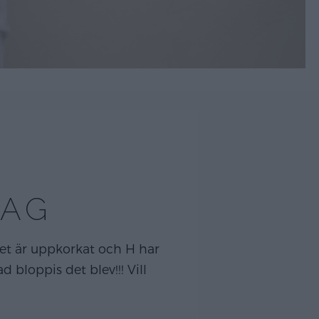
DAG
inet är uppkorkat och H har
d bloppis det blev!!! Vill