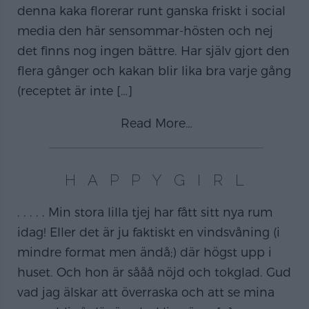
denna kaka florerar runt ganska friskt i social
media den här sensommar-hösten och nej
det finns nog ingen bättre. Har själv gjort den
flera gånger och kakan blir lika bra varje gång
(receptet är inte
[…]
Read More…
H A P P Y G I R L
. . . . . Min stora lilla tjej har fått sitt nya rum
idag! Eller det är ju faktiskt en vindsvåning (i
mindre format men ändå;) där högst upp i
huset. Och hon är sååå nöjd och tokglad. Gud
vad jag älskar att överraska och att se mina