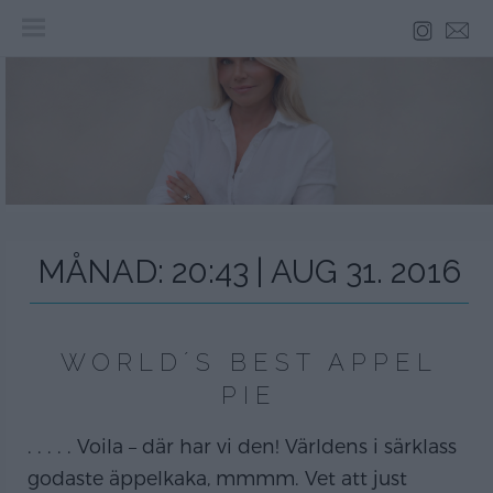
Skip
to
content
MÅNAD:
20:43 | AUG 31. 2016
WORLD´S BEST APPEL
PIE
. . . . . Voila – där har vi den! Världens i särklass
godaste äppelkaka, mmmm. Vet att just