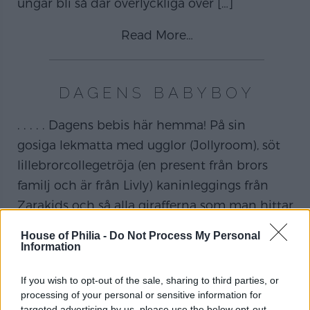
ungar bli så där överlyckliga över
[…]
Read More…
DAGENS BABYBOY
. . . . . Dagens bebis här hemma! På sin
gosiga lekmatta med ugglor (Jollyroom), söt
lillebrorcollegetröja (en present från brors
familj och är från Livly) kaninleggings från
Zarakids och så alla girafferna som man hittar
nästan överallt numera (från Sophie la Girafe) .
House of Philia -
Do Not Process My Personal
. . . . Bonjour första höstveckan! . . . .
[…]
Information
Read More…
If you wish to opt-out of the sale, sharing to third parties, or
processing of your personal or sensitive information for
targeted advertising by us, please use the below opt-out