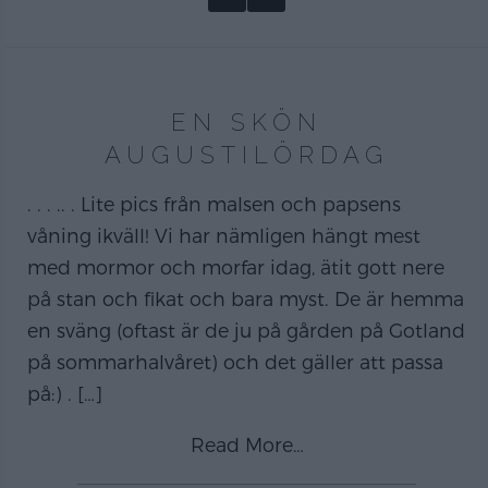
EN SKÖN
AUGUSTILÖRDAG
. . . .. . Lite pics från malsen och papsens
våning ikväll! Vi har nämligen hängt mest
med mormor och morfar idag, ätit gott nere
på stan och fikat och bara myst. De är hemma
en sväng (oftast är de ju på gården på Gotland
på sommarhalvåret) och det gäller att passa
på:) .
[…]
Read More…