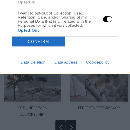
Opted In
I want to opt-out of Collection, Use,
Retention, Sale, and/or Sharing of my
Personal Data that Is Unrelated with the
Purposes for which it was collected.
Opted Out
CONFIRM
FÖRSTA LJUSET TÄNT!
PÄLSJACKAN I VINTER
Data Deletion
Data Access
Cookiepolicy
DET UNDERBARA
PERFEKTA PEPPARKAKOR
JULPORSLINET