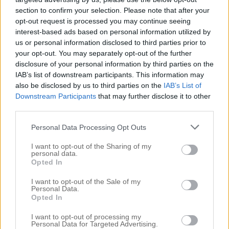
section to confirm your selection. Please note that after your
NYTT I ALLRUMMET
opt-out request is processed you may continue seeing
interest-based ads based on personal information utilized by
. . . . Nja den är ju inte suuperduperny i
us or personal information disclosed to third parties prior to
your opt-out. You may separately opt-out of the further
tvrummet, ett par månader kanske, men jag
disclosure of your personal information by third parties on the
tror inte jag visat vår sköna fåtölj. Rymlig i
IAB’s list of downstream participants. This information may
Howardstil så blev den ett jättebra
also be disclosed by us to third parties on the
IAB’s List of
Downstream Participants
that may further disclose it to other
komplement till vår tvsoffa. Gillar att blanda
third parties.
stilarna lite och soffan (som inte syns i detta
Personal Data Processing Opt Outs
inlägg, missade att fota den..) och fåtöljen har
[…]
I want to opt-out of the Sharing of my
personal data.
Opted In
Read More…
I want to opt-out of the Sale of my
Personal Data.
Opted In
Rekommenderade inlägg
I want to opt-out of processing my
Personal Data for Targeted Advertising.