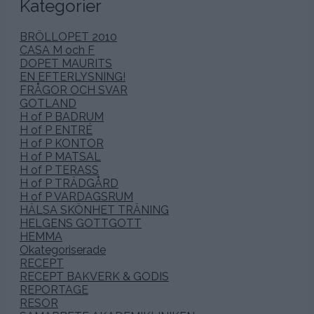
Kategorier
BRÖLLOPET 2010
CASA M och F
DOPET MAURITS
EN EFTERLYSNING!
FRÅGOR OCH SVAR
GOTLAND
H of P BADRUM
H of P ENTRÉ
H of P KONTOR
H of P MATSAL
H of P TERASS
H of P TRÄDGÅRD
H of P VARDAGSRUM
HÄLSA SKÖNHET TRÄNING
HELGENS GOTTGOTT
HEMMA
Okategoriserade
RECEPT
RECEPT BAKVERK & GODIS
REPORTAGE
RESOR