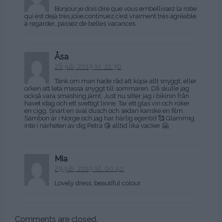
Bonjour,je dois dire que vous embellissez la robe
qui est dejà très jolie;continuez,c’est vraiment très agréable
à regarder, passez de belles vacances.
Åsa
28 juli, 2019 kl. 21:30
Tänk om man hade råd att köpa allt snyggt, eller
orken att leta massa snyggt till sommaren. Då skulle jag
också vara smashing jämt. Just nu sitter jag i bikinin från
havet idag och ett svettigt linne. Tar ett glas vin och röker
en cigg. Snart en sval dusch och sedan kanske en film.
Sambon är i Norge och jag har härlig egentid 🥰 Glammig,
inte i närheten av dig Petra 😘 alltid lika vacker 🤗
Mia
29 juli, 2019 kl. 00:40
Lovely dress, beautiful colour
Comments are closed.