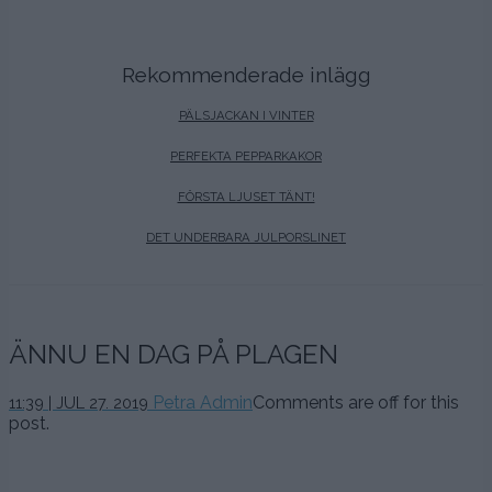
Rekommenderade inlägg
PÄLSJACKAN I VINTER
PERFEKTA PEPPARKAKOR
FÖRSTA LJUSET TÄNT!
DET UNDERBARA JULPORSLINET
ÄNNU EN DAG PÅ PLAGEN
27
Petra Admin
Comments are off for this
11:39 | JUL 27. 2019
juli,
post.
2019
.