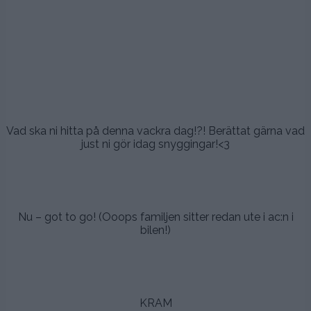
..
.,
.
.
Vad ska ni hitta på denna vackra dag!?! Berättat gärna vad
just ni gör idag snyggingar!<3
.
.
Nu – got to go! (Ooops familjen sitter redan ute i ac:n i
bilen!)
.
KRAM