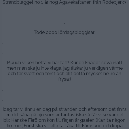
Strandplagget no 1 är nog Agavekaftanen från Rodebjer<3
.
Todeloooo lördagsbloggisar!
.
.
Pjuuuh vilken hetta vi har fått! Kunde knappt sova inatt
men man ska ju inte klaga, jag älskar ju verkligen värme
och tar svett och törst och allt detta mycket hellre än
frysa:)
.
.
Idag tar vi ännu en dag på stranden och eftersom det finns
en del såna på öjn som är fantastiska så får vi se var det
blir. Kanske Fårö om kön till färjan är gaalen (Kan ta någon
timme..)Först ska vi i alla fall åka till Fårösund och köpa