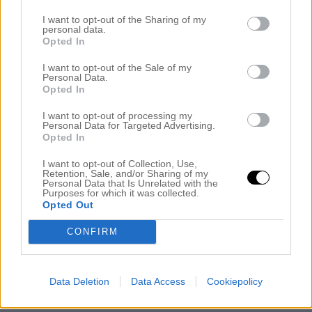
inte att high fashion kan hitta hit! Jo det finns så klart
I want to opt-out of the Sharing of my
postombud i de små byarna och där var jag, i lilla Lärbro,
personal data.
och hämtade världens mest härliga paket! Ett sånt där
Opted In
som gör fredagsfeelingen lite extra tippelitop och att det
typ pirrar lite i magen. Snygga väskor, vem går inte igång
I want to opt-out of the Sale of my
på det. och den snyggaste jag vet just nu och som jag
Personal Data.
spanat på sen i våras är en Arezzo från ATP Atelier. ÅH. Ni
Opted In
har säkert sett dem ni med, de där toksnygga väskorna
med sadelformat lock som några stora instaprofiler visat
I want to opt-out of processing my
Personal Data for Targeted Advertising.
och nu när jag såg en i färgen Almond så var jag bara
Opted In
tvungen att beställa denna från
Modelin
. Och ja väskan är
ännu snyggare i verkligheten och känns riktigt lyxig och när
I want to opt-out of Collection, Use,
jag ändå gjorde en beställning så fick ett par d ö snygga
Retention, Sale, and/or Sharing of my
ATP-skor
följa med från Modelin. En perrrfekt
Personal Data that Is Unrelated with the
kombo.
Både väska och skor av riktigt fint kalvskinn och
Purposes for which it was collected.
Opted Out
handsydda i Italien.
.
CONFIRM
Data Deletion
Data Access
Cookiepolicy