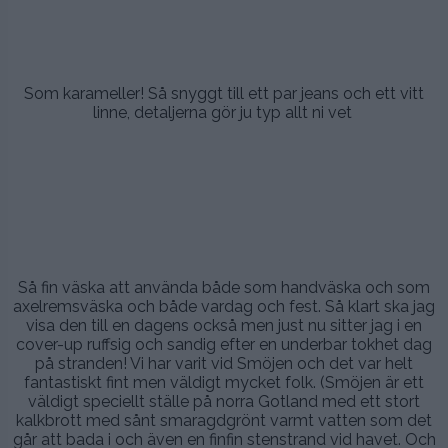
..
Som karameller! Så snyggt till ett par jeans och ett vitt
linne, detaljerna gör ju typ allt ni vet
.
..
.
.
.
Så fin väska att använda både som handväska och som
axelremsväska och både vardag och fest. Så klart ska jag
visa den till en dagens också men just nu sitter jag i en
cover-up ruffsig och sandig efter en underbar tokhet dag
på stranden! Vi har varit vid Smöjen och det var helt
fantastiskt fint men väldigt mycket folk. (Smöjen är ett
väldigt speciellt ställe på norra Gotland med ett stort
kalkbrott med sånt smaragdgrönt varmt vatten som det
går att bada i och även en finfin stenstrand vid havet. Och