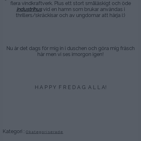
flera vindkraftverk. Plus ett stort småläskigt och öde
industrihus
vid en hamn som brukar användas i
thrillers/skräckisar och av ungdomar att härja i:)
.
.
Nu är det dags för mig in i duschen och göra mig fräsch
här men vi ses imorgon igen!
.
.
H A P P Y F R E D A G A L L A!
.
.
.
Kategori :
Okategoriserade