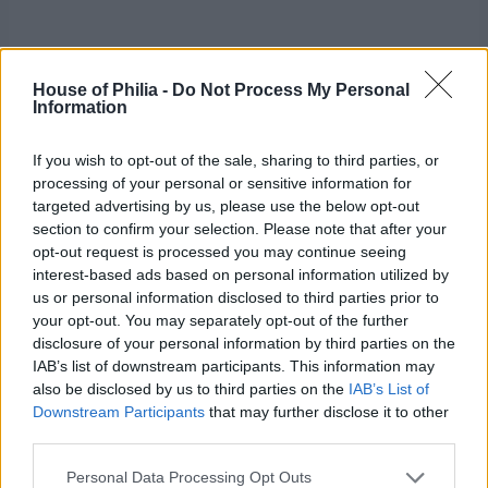
.
.
House of Philia -
Do Not Process My Personal
.
Information
Kategori :
Okategoriserade
If you wish to opt-out of the sale, sharing to third parties, or
Share this article - choose your platform:
processing of your personal or sensitive information for
targeted advertising by us, please use the below opt-out
I annonssamarbete med MODELIN
section to confirm your selection. Please note that after your
opt-out request is processed you may continue seeing
FREDAGSPAKETET
interest-based ads based on personal information utilized by
us or personal information disclosed to third parties prior to
your opt-out. You may separately opt-out of the further
26
Petra Admin
Comments are off for this
18:32 | JUL 26. 2019
juli,
disclosure of your personal information by third parties on the
post.
2019
IAB’s list of downstream participants. This information may
also be disclosed by us to third parties on the
IAB’s List of
Downstream Participants
that may further disclose it to other
.
third parties.
Bara för att man är strandsatt på en ö (nåväl;) och längst
Personal Data Processing Opt Outs
ut i östra kustbandet av vårt vackra land så betyder det ju