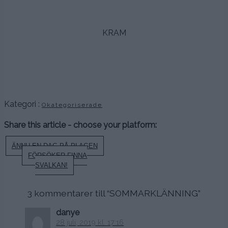
.
KRAM
.
.
.
Kategori :
Okategoriserade
Share this article - choose your platform:
Inläggsnavigering
ÄNNU EN DAG PÅ PLAGEN
FÖRSÖKER FINNA
SVALKAN!
3 kommentarer till “
SOMMARKLÄNNING
”
danye
28 juli, 2019 kl. 17:16