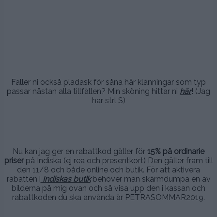
.
.
Faller ni också pladask för såna här klänningar som typ
passar nästan alla tillfällen? Min sköning hittar ni
här
! (Jag
har strl S)
.
.
Nu kan jag ger en rabattkod gäller för
15% på ordinarie
priser
på Indiska (ej rea och presentkort) Den gäller fram till
den 11/8 och både online och butik. För att aktivera
rabatten i
Indiskas butik
behöver man skärmdumpa en av
bilderna på mig ovan och så visa upp den i kassan och
rabattkoden du ska använda är PETRASOMMAR2019.
.-