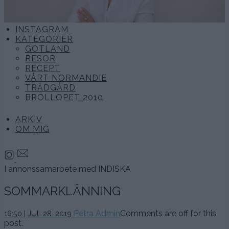
INSTAGRAM
KATEGORIER
GOTLAND
RESOR
RECEPT
VÅRT NORMANDIE
TRÄDGÅRD
BRÖLLOPET 2010
ARKIV
OM MIG
I annonssamarbete med INDISKA
SOMMARKLÄNNING
28
Petra Admin
Comments are off for this
16:50 | JUL 28. 2019
juli,
post.