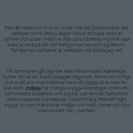
2019
.
Men åh vilken s o m m a r vi har! Här på Gotland njuts det
verkligen 100% dessa dagar. Älskar att bara njuta av
värmen och solen, behöver inte göra så himla mycket utan
bara ta vara på allt det härliga man har runt sig liksom.
Familjemys vid havet är verkligen det bästa jag vet!
.
På sommaren går jag mer eller mindre bara i klänningar,
tycker det är det bästa plagget någonsin. Skönt och luftigt
och svalt och man behöver bara ett plagg så är man fix-
klar-redo.
Indiska
har många snygga klänningar i bohostil i
sommarens kollektion och jag har valt en helt fantastiskt
skön svepande bomullssak i roströd färg. Med ett tight
snyggt liv som framhäver midjan och vidd i ärmar och kjol
med vackert fall – perrfekt.
.