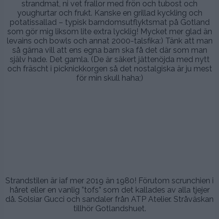
strandmat, ni vet frallor med frön och tubost och
youghurtar och frukt. Kanske en grillad kyckling och
potatissallad – typisk barndomsutflyktsmat på Gotland
som gör mig liksom lite extra lycklig! Mycket mer glad än
levains och bowls och annat 2000-talsfika:) Tänk att man
så gärna vill att ens egna barn ska få det där som man
själv hade. Det gamla. (De är säkert jättenöjda med nytt
och fräscht i picknickkorgen så det nostalgiska är ju mest
för min skull haha;)
.
.
.
Strandstilen är iaf mer 2019 än 1980! Förutom scrunchien i
håret eller en vanlig ”tofs” som det kallades av alla tjejer
då. Solsiar Gucci och sandaler från ATP Atelier. Stråväskan
tillhör Gotlandshuet.