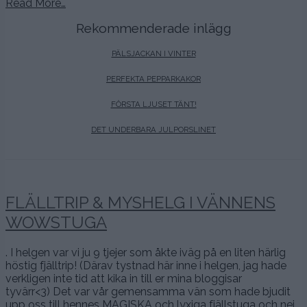
Read More…
Rekommenderade inlägg
PÄLSJACKAN I VINTER
PERFEKTA PEPPARKAKOR
FÖRSTA LJUSET TÄNT!
DET UNDERBARA JULPORSLINET
FLÄLLTRIP & MYSHELG I VÄNNENS
WOWSTUGA
. I helgen var vi ju 9 tjejer som åkte iväg på en liten härlig
höstig fjälltrip! (Därav tystnad här inne i helgen, jag hade
verkligen inte tid att kika in till er mina bloggisar
tyvärr<3) Det var vår gemensamma vän som hade bjudit
upp oss till hennes MAGISKA och lyxiga fjällstuga och nej,