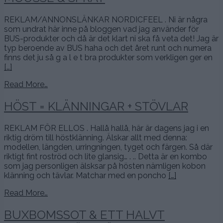
REKLAM/ANNONSLÄNKAR NORDICFEEL . Ni är några
som undrat här inne på bloggen vad jag använder för
BUS-produkter och då är det klart ni ska få veta det! Jag är
typ beroende av BUS haha och det året runt och numera
finns det ju så g a l e t bra produkter som verkligen ger en
[…]
Read More…
HÖST = KLÄNNINGAR + STÖVLAR
REKLAM FÖR ELLOS . Hallå hallå, här är dagens jag i en
riktig dröm till höstklänning. Älskar allt med denna:
modellen, längden, urringningen, tyget och färgen. Så där
riktigt fint roströd och lite glansig… . .. Detta är en kombo
som jag personligen älsksar på hösten nämligen kobon
klänning och tävlar. Matchar med en poncho
[…]
Read More…
BUXBOMSSOT & ETT HALVT