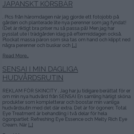
JAPANSKT KÖRSBÄR
. Pics från häromdagen när jag gjorde ett fotojobb på
gården och planterade lite nya perenner som jag fyndat!
(Det är riktigt bra priser nu så passa på) Men jag har
pysslat ute i trädgården idag på eftermiddagen också.
Plockat massa päron som ska tas om hand och klippt ned
några perenner och buskar och
[…]
Read More…
SENSAI I MIN DAGLIGA
HUDVÅRDSRUTIN
REKLAM FÖR SKINCITY . Jag har ju tidigare berättat för er
om min nya hudvård från SENSAI En samling härligt sköna
produkter som kompletterar och boostar min vanliga
hudvårdsutin med det där extra. Det är för ögonen: Total
Eye Treatment är behandling i två delar för hela
ögonpartiet: Refreshing Eye Essence och Melty Rich Eye
Cream. När
[…]