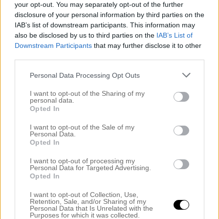
mars 2025
your opt-out. You may separately opt-out of the further
februari 2025
disclosure of your personal information by third parties on the
januari 2025
IAB’s list of downstream participants. This information may
december 2024
also be disclosed by us to third parties on the
IAB’s List of
november 2024
Downstream Participants
that may further disclose it to other
oktober 2024
third parties.
september 2024
augusti 2024
Personal Data Processing Opt Outs
juli 2024
juni 2024
I want to opt-out of the Sharing of my
maj 2024
personal data.
april 2024
Opted In
mars 2024
februari 2024
I want to opt-out of the Sale of my
januari 2024
Personal Data.
Opted In
december 2023
november 2023
I want to opt-out of processing my
oktober 2023
Personal Data for Targeted Advertising.
september 2023
Opted In
augusti 2023
juli 2023
I want to opt-out of Collection, Use,
juni 2023
Retention, Sale, and/or Sharing of my
maj 2023
Personal Data that Is Unrelated with the
Purposes for which it was collected.
april 2023