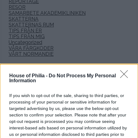
REPORTAGE
RESOR
SAMARBETE AKADEMIKLINIKEN
SKATTERNA
SKATTERNAS RUM
TIPS FRÅN ER
TIPS FRÅN MIG
Uncategorized
VÅRA FÄRGKODER
VÅRT NORMANDIE
Arkiv
House of Philia -
Do Not Process My Personal
Information
januari 2026
december 2025
november 2025
If you wish to opt-out of the sale, sharing to third parties, or
oktober 2025
processing of your personal or sensitive information for
september 2025
targeted advertising by us, please use the below opt-out
augusti 2025
section to confirm your selection. Please note that after your
juli 2025
opt-out request is processed you may continue seeing
juni 2025
interest-based ads based on personal information utilized by
maj 2025
us or personal information disclosed to third parties prior to
april 2025