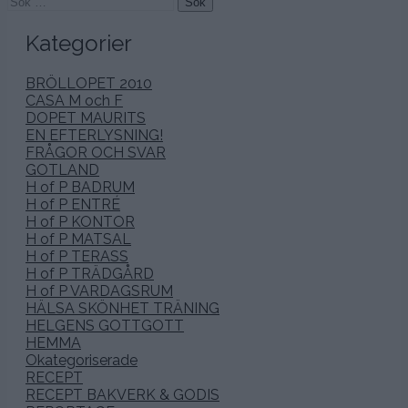
Sök
efter:
Kategorier
BRÖLLOPET 2010
CASA M och F
DOPET MAURITS
EN EFTERLYSNING!
FRÅGOR OCH SVAR
GOTLAND
H of P BADRUM
H of P ENTRÉ
H of P KONTOR
H of P MATSAL
H of P TERASS
H of P TRÄDGÅRD
H of P VARDAGSRUM
HÄLSA SKÖNHET TRÄNING
HELGENS GOTTGOTT
HEMMA
Okategoriserade
RECEPT
RECEPT BAKVERK & GODIS