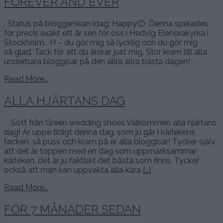
FOREVER AND EVER
. Status på bloggerskan idag: Happy🙂 Denna spelades
för precis exakt ett år sen för oss i Hedvig Elenorakyrka i
Stockholm. H – du gör mig så lycklig och du gör mig
så glad. Tack för att du älskar just mig. Stor kram till alla
underbara bloggisar på den allra allra bästa dagen! . .
Read More…
ALLA HJÄRTANS DAG
. . Sött från Green wedding shoes Välkommen alla hjärtans
dag! Är uppe tidigt denna dag, som ju går i kärlekens
tecken, så puss och kram på er alla bloggisar! Tycker själv
att det är toppen med en dag som uppmärksammar
kärleken, det är ju faktiskt det bästa som finns. Tycker
också att man kan uppvakta alla kära
[…]
Read More…
FÖR 7 MÅNADER SEDAN