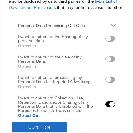
also be disclosed by us to third parties on the
IAB’s List of
augusti 2024
juli 2024
Downstream Participants
that may further disclose it to other
juni 2024
third parties.
maj 2024
april 2024
Personal Data Processing Opt Outs
mars 2024
februari 2024
I want to opt-out of the Sharing of my
personal data.
januari 2024
Opted In
december 2023
november 2023
I want to opt-out of the Sale of my
oktober 2023
Personal Data.
september 2023
Opted In
augusti 2023
juli 2023
I want to opt-out of processing my
juni 2023
Personal Data for Targeted Advertising.
maj 2023
Opted In
april 2023
mars 2023
I want to opt-out of Collection, Use,
Retention, Sale, and/or Sharing of my
februari 2023
Personal Data that Is Unrelated with the
januari 2023
Purposes for which it was collected.
december 2022
Opted Out
november 2022
oktober 2022
CONFIRM
september 2022