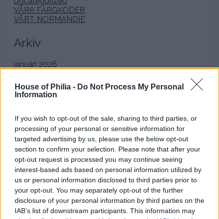
Uncategorized
VÅRA FÄRGKODER
VÅRT NORMANDIE
Arkiv
januari 2026
december 2025
november 2025
House of Philia -
Do Not Process My Personal
oktober 2025
Information
september 2025
augusti 2025
If you wish to opt-out of the sale, sharing to third parties, or
juli 2025
juni 2025
processing of your personal or sensitive information for
maj 2025
targeted advertising by us, please use the below opt-out
april 2025
section to confirm your selection. Please note that after your
mars 2025
opt-out request is processed you may continue seeing
februari 2025
interest-based ads based on personal information utilized by
januari 2025
us or personal information disclosed to third parties prior to
december 2024
your opt-out. You may separately opt-out of the further
november 2024
disclosure of your personal information by third parties on the
oktober 2024
IAB’s list of downstream participants. This information may
september 2024