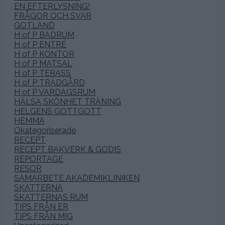
EN EFTERLYSNING!
FRÅGOR OCH SVAR
GOTLAND
H of P BADRUM
H of P ENTRÉ
H of P KONTOR
H of P MATSAL
H of P TERASS
H of P TRÄDGÅRD
H of P VARDAGSRUM
HÄLSA SKÖNHET TRÄNING
HELGENS GOTTGOTT
HEMMA
Okategoriserade
RECEPT
RECEPT BAKVERK & GODIS
REPORTAGE
RESOR
SAMARBETE AKADEMIKLINIKEN
SKATTERNA
SKATTERNAS RUM
TIPS FRÅN ER
TIPS FRÅN MIG