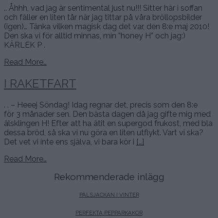
.. Åhhh, vad jag är sentimental just nu!!! Sitter här i soffan
och fäller en liten tår när jag tittar på våra bröllopsbilder
(igen)… Tänka vilken magisk dag det var, den 8:e maj 2010!
Den ska vi för alltid minnas, min ”honey H” och jag:)
KÄRLEK P .
Read More…
I RAKETFART
. . – Heeej Söndag! Idag regnar det, precis som den 8:e
för 3 månader sen. Den bästa dagen då jag gifte mig med
älsklingen H! Efter att ha ätit en supergod frukost, med bla
dessa bröd, så ska vi nu göra en liten utflykt. Vart vi ska?
Det vet vi inte ens själva, vi bara kör i
[…]
Read More…
Rekommenderade inlägg
PÄLSJACKAN I VINTER
PERFEKTA PEPPARKAKOR