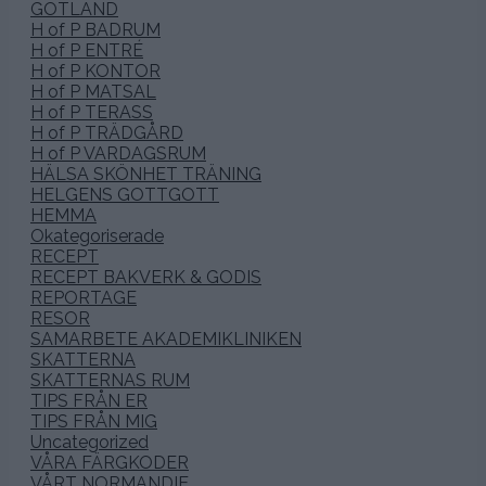
GOTLAND
H of P BADRUM
H of P ENTRÉ
H of P KONTOR
H of P MATSAL
H of P TERASS
H of P TRÄDGÅRD
H of P VARDAGSRUM
HÄLSA SKÖNHET TRÄNING
HELGENS GOTTGOTT
HEMMA
Okategoriserade
RECEPT
RECEPT BAKVERK & GODIS
REPORTAGE
RESOR
SAMARBETE AKADEMIKLINIKEN
SKATTERNA
SKATTERNAS RUM
TIPS FRÅN ER
TIPS FRÅN MIG
Uncategorized
VÅRA FÄRGKODER
VÅRT NORMANDIE