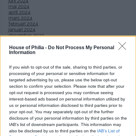
juni 2024
maj 2024
april 2024
mars 2024
februari 2024
januari 2024
december 2023
november 2023
oktober 2023
House of Philia -
Do Not Process My Personal
Information
september 2023
augusti 2023
juli 2023
If you wish to opt-out of the sale, sharing to third parties, or
juni 2023
processing of your personal or sensitive information for
maj 2023
targeted advertising by us, please use the below opt-out
april 2023
section to confirm your selection. Please note that after your
mars 2023
opt-out request is processed you may continue seeing
februari 2023
januari 2023
interest-based ads based on personal information utilized by
december 2022
us or personal information disclosed to third parties prior to
november 2022
your opt-out. You may separately opt-out of the further
oktober 2022
disclosure of your personal information by third parties on the
september 2022
IAB’s list of downstream participants. This information may
augusti 2022
also be disclosed by us to third parties on the
IAB’s List of
juli 2022