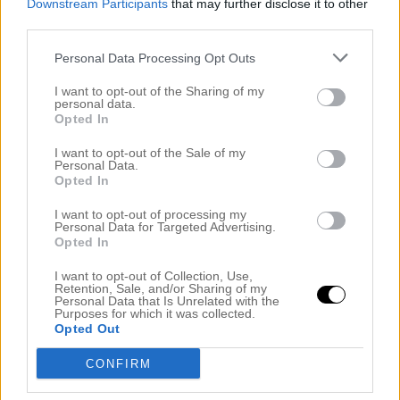
Downstream Participants
that may further disclose it to other
juni 2022
third parties.
maj 2022
april 2022
Personal Data Processing Opt Outs
mars 2022
februari 2022
I want to opt-out of the Sharing of my
januari 2022
personal data.
december 2021
Opted In
november 2021
oktober 2021
I want to opt-out of the Sale of my
september 2021
Personal Data.
augusti 2021
Opted In
juli 2021
juni 2021
I want to opt-out of processing my
Personal Data for Targeted Advertising.
maj 2021
Opted In
april 2021
mars 2021
I want to opt-out of Collection, Use,
februari 2021
Retention, Sale, and/or Sharing of my
januari 2021
Personal Data that Is Unrelated with the
Purposes for which it was collected.
december 2020
Opted Out
november 2020
oktober 2020
CONFIRM
september 2020
augusti 2020
juli 2020