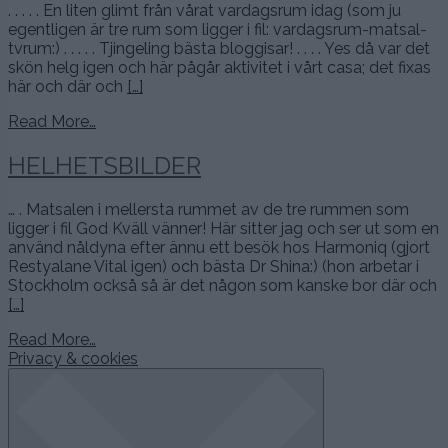
. . . . . En liten glimt från vårat vardagsrum idag (som ju
egentligen är tre rum som ligger i fil: vardagsrum-matsal-
tvrum:) . . . . . Tjingeling bästa bloggisar! . . . . Yes då var det
skön helg igen och här pågår aktivitet i vårt casa; det fixas
här och där och
[…]
Read More…
HELHETSBILDER
… . Matsalen i mellersta rummet av de tre rummen som
ligger i fil God Kväll vänner! Här sitter jag och ser ut som en
använd nåldyna efter ännu ett besök hos Harmoniq (gjort
Restyalane Vital igen) och bästa Dr Shina:) (hon arbetar i
Stockholm också så är det någon som kanske bor där och
[…]
Read More…
Privacy & cookies