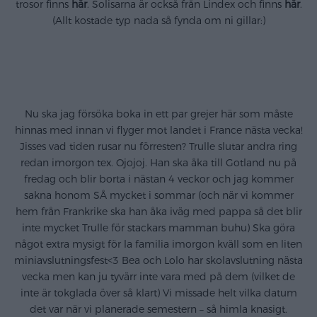
trosor finns
här
. Solisarna är också från Lindex och finns
här
.
(Allt kostade typ nada så fynda om ni gillar:)
.
.
Nu ska jag försöka boka in ett par grejer här som måste
hinnas med innan vi flyger mot landet i France nästa vecka!
Jisses vad tiden rusar nu förresten? Trulle slutar andra ring
redan imorgon tex. Ojojoj. Han ska åka till Gotland nu på
fredag och blir borta i nästan 4 veckor och jag kommer
sakna honom SÅ mycket i sommar (och när vi kommer
hem från Frankrike ska han åka iväg med pappa så det blir
inte mycket Trulle för stackars mamman buhu) Ska göra
något extra mysigt för la familia imorgon kväll som en liten
miniavslutningsfest<3 Bea och Lolo har skolavslutning nästa
vecka men kan ju tyvärr inte vara med på dem (vilket de
inte är tokglada över så klart) Vi missade helt vilka datum
det var när vi planerade semestern – så himla knasigt.