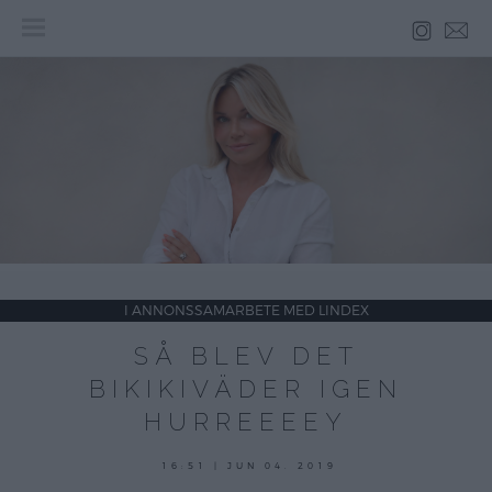
Skip
to
content
I ANNONSSAMARBETE MED LINDEX
SÅ BLEV DET
BIKIKIVÄDER IGEN
HURREEEEY
4
16:51 | JUN 04. 2019
juni,