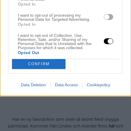
Opted In
I want to opt-out of processing my
Personal Data for Targeted Advertising.
Opted In
I want to opt-out of Collection, Use,
Retention, Sale, and/or Sharing of my
Personal Data that Is Unrelated with the
Purposes for which it was collected.
Opted Out
CONFIRM
Data Deletion
Data Access
Cookiepolicy
.
Har en ny favvobikini som sitter så skönt! Med snygga
palmblad. Kommer från Lindex och överdel finns
här
och