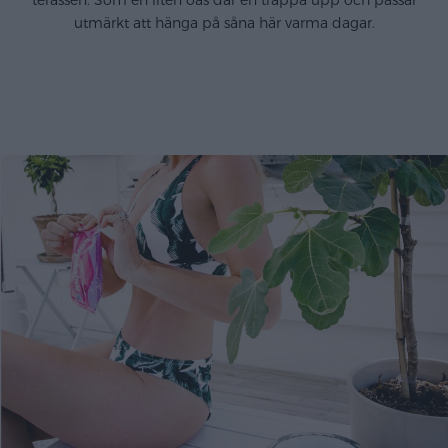
terassen. Som en liten oas där en trappa upp och passar
utmärkt att hänga på såna här varma dagar.
.
.