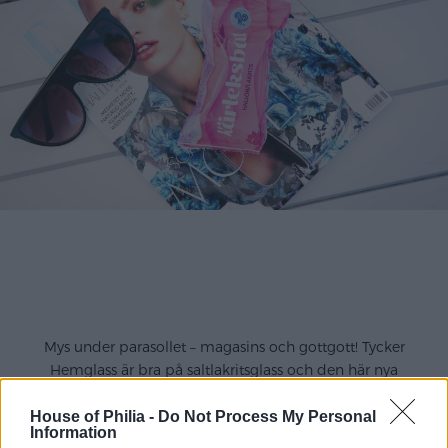
.
Mys under parasollet – magasins och gottgott! Tycker
Hemglass är bra på saltlakritsglass och den här nya
glassbåten eller kärleksbåten med hallon/lakrits är riktigt
god,
House of Philia -
Do Not Process My Personal
Information