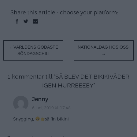
Share this article - choose your platform:
Inläggsnavigering
VÄRLDENS GODASTE
NATIONALDAG HOS OSS!
SÖNDAGSCHILI
1 kommentar till “
SÅ BLEV DET BIKIKIVÄDER
IGEN HURREEEEY
”
Jenny
6 juni, 2019 kl. 17:48
Snygging,
så fin bikini