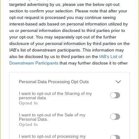
ÖNSKAR ER ALLA EN
targeted advertising by us, please use the below opt-out
RIKTIGT GOD JUL
section to confirm your selection. Please note that after your
opt-out request is processed you may continue seeing
interest-based ads based on personal information utilized by
. Alla juklapparna 2024 är inslagna, all julmat
us or personal information disclosed to third parties prior to
är lagad och huset julstädat! Nybäddat i
your opt-out. You may separately opt-out of the further
sängarna och skjortorna strykta och
disclosure of your personal information by third parties on the
IAB’s list of downstream participants. This information may
julklänningen hänger framme. Nu är det
also be disclosed by us to third parties on the
IAB’s List of
pyjamas på, skinsmörgås, glögg och
Downstream Participants
that may further disclose it to other
third parties.
uppesittarkväll! Japp Bingolottorna som jag
köpte idag ska fram också, är lite sugen på att
Personal Data Processing Opt Outs
se Jul-Allsången också men det får man kolla
I want to opt-out of the Sharing of my
på
[…]
personal data.
Opted In
Read More…
I want to opt-out of the Sale of my
Personal Data.
Opted In
Rekommenderade inlägg
I want to opt-out of processing my