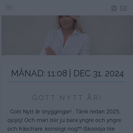
Skip
to
content
MÅNAD:
11:08 | DEC 31. 2024
GOTT NYTT ÅR!
. Gott Nytt år snyggingar! . Tänk redan 2025,
ojojoj! Och man blir ju bara yngre och yngre
och fräschare, konstigt nog?? (Skoooja lite