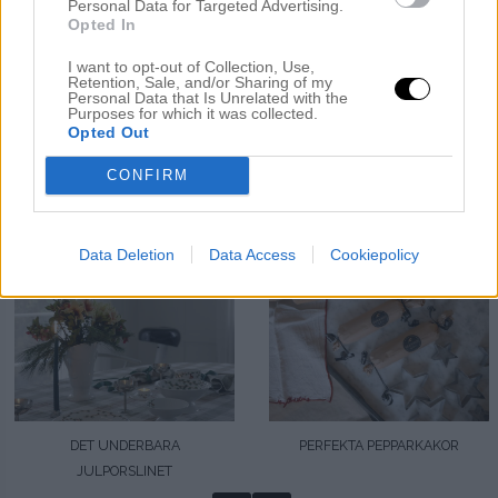
Personal Data for Targeted Advertising.
Opted In
I want to opt-out of Collection, Use,
Retention, Sale, and/or Sharing of my
Personal Data that Is Unrelated with the
Purposes for which it was collected.
Opted Out
CONFIRM
FÖRSTA LJUSET TÄNT!
PÄLSJACKAN I VINTER
Data Deletion
Data Access
Cookiepolicy
DET UNDERBARA
PERFEKTA PEPPARKAKOR
JULPORSLINET