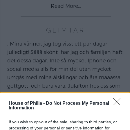
Read More…
GLIMTAR
. Mina vänner, jag tog visst ett par dagar
julledigt! Sååå skönt har jag och familjen haft
det dessa dagar. Inte så mycket Iphone och
social media alls för min del utan mycket
umgås med mina älsklingar och äta maaassa
gottgott och bara vara. Julafton hos oss som
familletraditionen bjuder och i år var vi
[…]
House of Philia -
Do Not Process My Personal
Read More…
Information
If you wish to opt-out of the sale, sharing to third parties, or
processing of your personal or sensitive information for