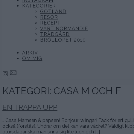
INSTAGRAM
KATEGORIER
GOTLAND
RESOR
RECEPT
VÅRT NORMANDIE
TRÄDGÅRD
BRÖLLOPET 2010
ARKIV
OM MIG
KATEGORI:
CASA M OCH F
EN TRAPPA UPP
.. Casa Mamsen & papsen! Bonjour raringar! Tack för ert gul
också (förstås). Undrar om det kan vara vädret? Väldigt klibb
otursdagar ska man unna sig lite lugn och
[…]