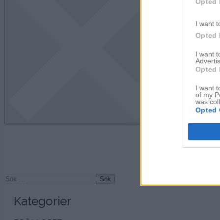
Opted 
I want t
Opted 
I want 
Advertis
Opted 
I want t
of my P
was col
Opted 
Sök
efter:
Kategorier