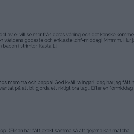
l av er vill se mer från deras våning och det kanske kommer d
rkligen världens godaste och enklaste lchf-middag! Mmmm. Hur 
ch bacon i strimlor. Kasta
[…]
ätet hos mamma och pappa! God kväll raringar! Idag har jag fåt
ntat på att bli gjorda ett riktigt bra tag… Efter en förmiddag i 
Pop! (Flisan har fått exakt samma så att tjejerna kan matcha –