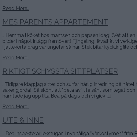
Read More…
MES PARENTS APPARTEMENT
.. Hemma i köket hos mamsen och papsen idag! (Vet att en de
bilder i något inlägg framöver:) Tjingeling! Ikväll åt vi ve
i jättekorta drag var ungefär så här: Stek bitar kycklingfilé o
Read More…
RIKTIGT SCHYSSTA SITTPLATSER
. Tidigare idag: jag sitter och surfar härlig inredning på n
saker gjorda! Så skönt att ”beta av” lite sånt som legat och vä
hämtade jag upp lilla Bea på dagis och vi gick
[…]
Read More…
UTE & INNE
.. Bea inspekterar lekstugan i nya tåliga ”vårkostymen” från 