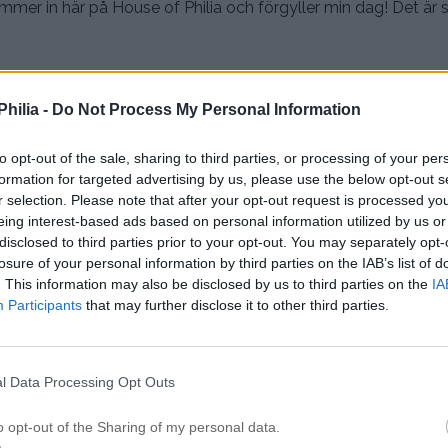
 kommer in här på House of Philia och förgyller min dag! Det är så
enderade inlägg
hilia -
Do Not Process My Personal Information
LSJACKAN I VINTER
to opt-out of the sale, sharing to third parties, or processing of your per
formation for targeted advertising by us, please use the below opt-out s
FEKTA PEPPARKAKOR
r selection. Please note that after your opt-out request is processed y
eing interest-based ads based on personal information utilized by us or
RSTA LJUSET TÄNT!
disclosed to third parties prior to your opt-out. You may separately opt-
losure of your personal information by third parties on the IAB’s list of
DERBARA JULPORSLINET
. This information may also be disclosed by us to third parties on the
IA
Participants
that may further disclose it to other third parties.
l Data Processing Opt Outs
o opt-out of the Sharing of my personal data.