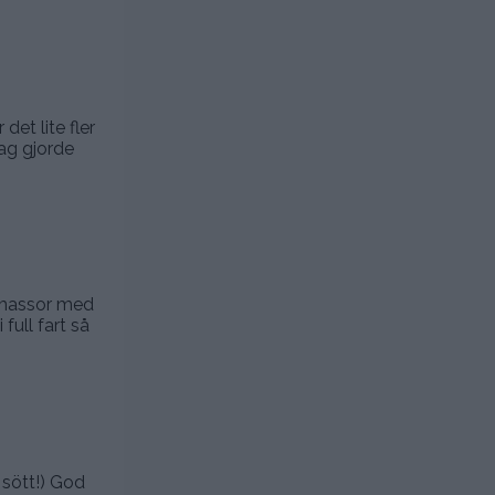
et lite fler
jag gjorde
t massor med
full fart så
 sött!) God