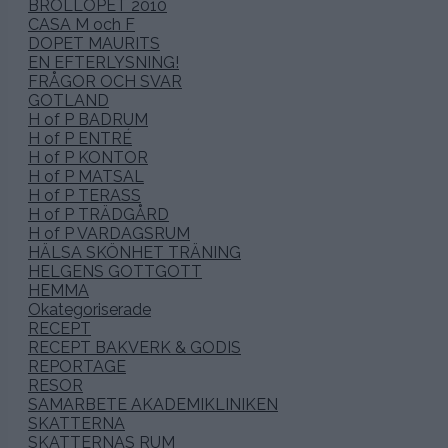
BRÖLLOPET 2010
CASA M och F
DOPET MAURITS
EN EFTERLYSNING!
FRÅGOR OCH SVAR
GOTLAND
H of P BADRUM
H of P ENTRÉ
H of P KONTOR
H of P MATSAL
H of P TERASS
H of P TRÄDGÅRD
H of P VARDAGSRUM
HÄLSA SKÖNHET TRÄNING
HELGENS GOTTGOTT
HEMMA
Okategoriserade
RECEPT
RECEPT BAKVERK & GODIS
REPORTAGE
RESOR
SAMARBETE AKADEMIKLINIKEN
SKATTERNA
SKATTERNAS RUM