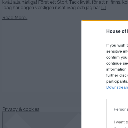
kväll alla härliga! Först ett Stort Tack ikväll för att ni finns,
Idag har dagen verkligen rusat iväg och jag har
[…]
Read More…
Rekomm
House of P
PÄ
If you wish 
sensitive in
PER
confirm you
continue se
FÖ
information 
further disc
DET UN
participants
Downstream 
Privacy & cookies
Persona
I want t