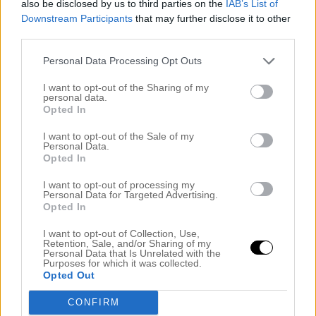
also be disclosed by us to third parties on the
IAB’s List of
augusti 2024
Downstream Participants
that may further disclose it to other
juli 2024
juni 2024
third parties.
maj 2024
april 2024
Personal Data Processing Opt Outs
mars 2024
februari 2024
I want to opt-out of the Sharing of my
personal data.
januari 2024
Opted In
december 2023
november 2023
I want to opt-out of the Sale of my
oktober 2023
Personal Data.
september 2023
Opted In
augusti 2023
juli 2023
I want to opt-out of processing my
juni 2023
Personal Data for Targeted Advertising.
maj 2023
Opted In
april 2023
mars 2023
I want to opt-out of Collection, Use,
Retention, Sale, and/or Sharing of my
februari 2023
Personal Data that Is Unrelated with the
januari 2023
Purposes for which it was collected.
december 2022
Opted Out
november 2022
oktober 2022
CONFIRM
september 2022