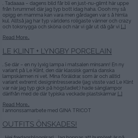
. Tadaaaa – dagens bild får bli en just-nu-glimt här uppe
från tvrummet där jag typ bott idag haha. Oooh my så
opigg en mamma kan vara men gårdagen var s å himla
kul. Alltså jag har typ världens roligaste vänner och crazy
och toksnygga och sköna och när vi går ut då går vi
[…]
Read More…
LE KLINT + LYNGBY PORCELAIN
. Se där – en ny lyxig lampa i matsalen minsann! En ny
variant på Le Klint, den där klassisk gamla danska
lampskärmen ni vet. Mina föräldrar, som är och alltid
variant extremt designintresserade (jag visste vad Le Klint
var när jag typ gick på högstadiet;) hade sänglampor
därifrån med de där typiska veckade plastskärmar
[…]
Read More…
I annonssamarbete med GINA TRICOT
OUTFITS ÖNSKADES!
Hej fredagsbloggisar! . Jag hoppas att humöret är på