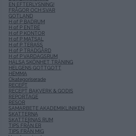
EN EFTERLYSNING!
FRÅGOR OCH SVAR
GOTLAND
H of P BADRUM
H of P ENTRÉ
H of P KONTOR
H of P MATSAL
H of P TERASS
H of P TRÄDGÅRD
H of P VARDAGSRUM
HÄLSA SKÖNHET TRÄNING
HELGENS GOTTGOTT
HEMMA
Okategoriserade
RECEPT
RECEPT BAKVERK & GODIS
REPORTAGE
RESOR
SAMARBETE AKADEMIKLINIKEN
SKATTERNA
SKATTERNAS RUM
TIPS FRÅN ER
TIPS FRÅN MIG