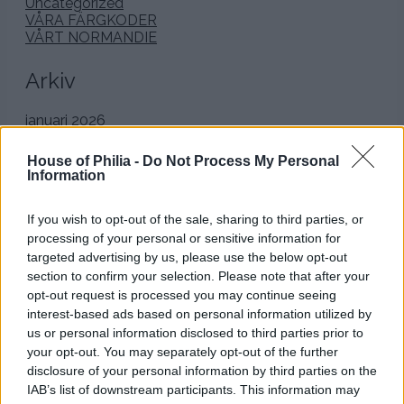
Uncategorized
VÅRA FÄRGKODER
VÅRT NORMANDIE
Arkiv
januari 2026
december 2025
november 2025
House of Philia -
Do Not Process My Personal
oktober 2025
Information
september 2025
augusti 2025
If you wish to opt-out of the sale, sharing to third parties, or
juli 2025
processing of your personal or sensitive information for
juni 2025
maj 2025
targeted advertising by us, please use the below opt-out
april 2025
section to confirm your selection. Please note that after your
mars 2025
opt-out request is processed you may continue seeing
februari 2025
interest-based ads based on personal information utilized by
januari 2025
us or personal information disclosed to third parties prior to
december 2024
your opt-out. You may separately opt-out of the further
november 2024
disclosure of your personal information by third parties on the
oktober 2024
IAB’s list of downstream participants. This information may
september 2024