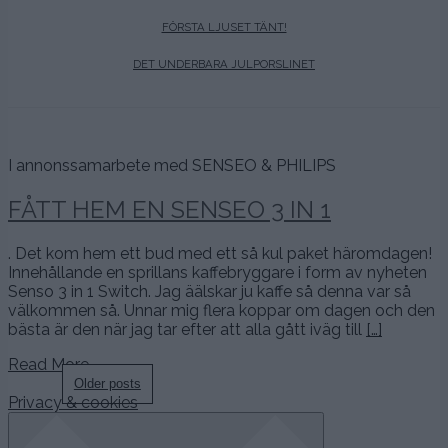
FÖRSTA LJUSET TÄNT!
DET UNDERBARA JULPORSLINET
I annonssamarbete med SENSEO & PHILIPS
FÅTT HEM EN SENSEO 3 IN 1
. Det kom hem ett bud med ett så kul paket häromdagen!
Innehållande en sprillans kaffebryggare i form av nyheten
Senso 3 in 1 Switch. Jag äälskar ju kaffe så denna var så
välkommen så. Unnar mig flera koppar om dagen och den
bästa är den när jag tar efter att alla gått iväg till
[…]
Read More…
Posts
Older posts
Privacy & cookies
navigation