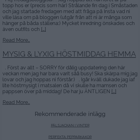
topp hos er (precis som här) Strålande fin dag i Småstaden
och jag startade fredagen med att fråga på Insta vad ni
ville läsa om på bloggen (utgår från att ni är många som
hänger på båda ställena:) Mycket inredning önskades och
även outfits och
[…]
Read More…
MYSIG & LYXIG HÖSTMIDDAG HEMMA
. Först av allt – SORRY för dålig uppdatering den här
veckan men jag har bara varit såå busy! Ska skärpa mig jag
lovar och jag hoppas ni förstår:) . Igår kväll dukade jag iaf
lite höstmysigt i matsalen då vi skulle ha mamsen och
pappsen över på middag! De har ju ÄNTLIGEN
[…]
Read More…
Rekommenderade inlägg
PÄLSJACKAN I VINTER
PERFEKTA PEPPARKAKOR