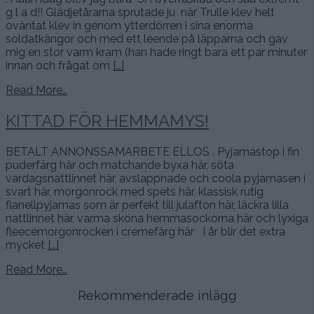
g l a d!! Glädjetårarna sprutade ju när Trulle klev helt
oväntat klev in genom ytterdörren i sina enorma
soldatkängor och med ett leende på läpparna och gav
mig en stor varm kram (han hade ringt bara ett par minuter
innan och frågat om
[…]
Read More…
KITTAD FÖR HEMMAMYS!
BETALT ANNONSSAMARBETE ELLOS . Pyjamastop i fin
puderfärg här och matchande byxa här, söta
vardagsnattlinnet här, avslappnade och coola pyjamasen i
svart här, morgonrock med spets här, klassisk rutig
flanellpyjamas som är perfekt till julafton här, läckra lilla
nattlinnet här, varma sköna hemmasockorna här och lyxiga
fleecemorgonrocken i cremefärg här I år blir det extra
mycket
[…]
Read More…
Rekommenderade inlägg