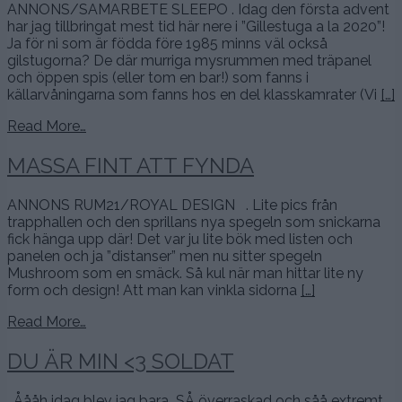
ANNONS/SAMARBETE SLEEPO . Idag den första advent
har jag tillbringat mest tid här nere i ”Gillestuga a la 2020”!
Ja för ni som är födda före 1985 minns väl också
gilstugorna? De där murriga mysrummen med träpanel
och öppen spis (eller tom en bar!) som fanns i
källarvåningarna som fanns hos en del klasskamrater (Vi
[…]
Read More…
MASSA FINT ATT FYNDA
ANNONS RUM21/ROYAL DESIGN . Lite pics från
trapphallen och den sprillans nya spegeln som snickarna
fick hänga upp där! Det var ju lite bök med listen och
panelen och ja ”distanser” men nu sitter spegeln
Mushroom som en smäck. Så kul när man hittar lite ny
form och design! Att man kan vinkla sidorna
[…]
Read More…
DU ÄR MIN <3 SOLDAT
. Åååh idag blev jag bara SÅ överraskad och såå extremt