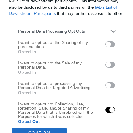
IAB’s list of downstream participants. This information may
oktober 2024
also be disclosed by us to third parties on the
IAB’s List of
september 2024
augusti 2024
Downstream Participants
that may further disclose it to other
juli 2024
third parties.
juni 2024
maj 2024
Personal Data Processing Opt Outs
april 2024
mars 2024
I want to opt-out of the Sharing of my
personal data.
februari 2024
Opted In
januari 2024
december 2023
I want to opt-out of the Sale of my
november 2023
Personal Data.
oktober 2023
Opted In
september 2023
augusti 2023
I want to opt-out of processing my
juli 2023
Personal Data for Targeted Advertising.
juni 2023
Opted In
maj 2023
april 2023
I want to opt-out of Collection, Use,
Retention, Sale, and/or Sharing of my
mars 2023
Personal Data that Is Unrelated with the
februari 2023
Purposes for which it was collected.
januari 2023
Opted Out
december 2022
november 2022
CONFIRM