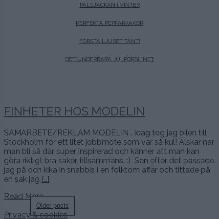
PÄLSJACKAN I VINTER
PERFEKTA PEPPARKAKOR
FÖRSTA LJUSET TÄNT!
DET UNDERBARA JULPORSLINET
FINHETER HOS MODELIN
SAMARBETE/REKLAM MODELIN . Idag tog jag bilen till
Stockholm för ett litet jobbmöte som var så kul! Älskar när
man bli så där super inspirerad och känner att man kan
göra riktigt bra saker tillsammans…:) Sen efter det passade
jag på och kika in snabbis i en folktom affär och tittade på
en sak jag
[…]
Read More…
Posts
Older posts
Privacy & cookies