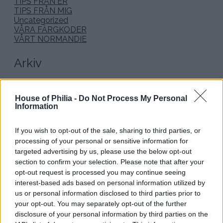
TIPS FRÅN ER
TIPS FRÅN MIG
Uncategorized
VÅRA FÄRGKODER
VÅRT NORMANDIE
Arkiv
januari 2026
december 2025
House of Philia -
Do Not Process My Personal
november 2025
Information
oktober 2025
september 2025
If you wish to opt-out of the sale, sharing to third parties, or
augusti 2025
processing of your personal or sensitive information for
juli 2025
juni 2025
targeted advertising by us, please use the below opt-out
maj 2025
section to confirm your selection. Please note that after your
april 2025
opt-out request is processed you may continue seeing
mars 2025
interest-based ads based on personal information utilized by
februari 2025
us or personal information disclosed to third parties prior to
januari 2025
your opt-out. You may separately opt-out of the further
december 2024
disclosure of your personal information by third parties on the
november 2024