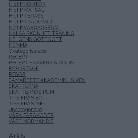
H of P KONTOR
H of P MATSAL
H of P TERASS
H of P TRÄDGÅRD
H of P VARDAGSRUM
HÄLSA SKÖNHET TRÄNING
HELGENS GOTTGOTT
HEMMA
Okategoriserade
RECEPT
RECEPT BAKVERK & GODIS
REPORTAGE
RESOR
SAMARBETE AKADEMIKLINIKEN
SKATTERNA
SKATTERNAS RUM
TIPS FRÅN ER
TIPS FRÅN MIG
Uncategorized
VÅRA FÄRGKODER
VÅRT NORMANDIE
Arkiv