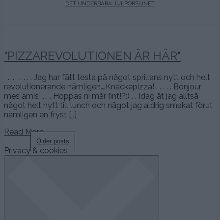
DET UNDERBARA JULPORSLINET
"PIZZAREVOLUTIONEN ÄR HÄR"
. .. . . . . Jag har fått testa på något sprillans nytt och helt
revolutionerande nämligen….Knäckepizza! . . . . . Bonjour
mes amis! . . . Hoppas ni mår fint!?:) . . Idag åt jag alltså
något helt nytt till lunch och något jag aldrig smakat förut
nämligen en fryst
[…]
Read More…
Posts
Older posts
Privacy & cookies
navigation