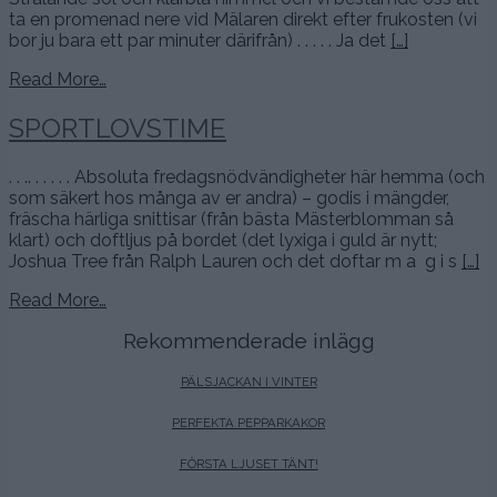
ta en promenad nere vid Mälaren direkt efter frukosten (vi
bor ju bara ett par minuter därifrån) . . . . . Ja det
[…]
Read More…
SPORTLOVSTIME
. . .. . . . . . Absoluta fredagsnödvändigheter här hemma (och
som säkert hos många av er andra) – godis i mängder,
fräscha härliga snittisar (från bästa Mästerblomman så
klart) och doftljus på bordet (det lyxiga i guld är nytt;
Joshua Tree från Ralph Lauren och det doftar m a g i s
[…]
Read More…
Rekommenderade inlägg
PÄLSJACKAN I VINTER
PERFEKTA PEPPARKAKOR
FÖRSTA LJUSET TÄNT!