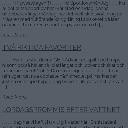
. . . . . H i ”pysseltagen”!:) . . . . . Hej Sportlovsmåndag! . . . . Nu
är det alltså sportlov här i vår stad och idag, denna
underbara våriga måndag, har det varit skridskoåkning på
Mälaren med tillhörande korvgrillning i solskenet på isen
på vårt schema. Och sportlovspyssel och o h
[…]
Read More…
TVÅ RIKTIGA FAVORITER
. . . . . Har ni testat denna GHD Advanced split end terapy ,
ni som också håller på plattänger och lockar och fixar och
trixar med håret? Inte? Då måste ni ju göra det, detta är
nämligen det nya coolaste hårfixmedlet på marknaden
just nu och superhypad. Jag tycker själv det är riktigt svårt
[…]
Read More…
LÖRDAGSPROMMIS EFTER VATTNET
. . . . . Idag har vi haft l j u v l i g t väder här i Småstaden!
Strålande sol och klarblå himmel och vi bestämde oss att