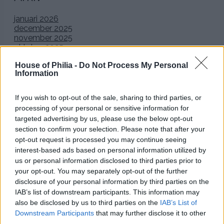
januari 2026
december 2025
november 2025
oktober 2025
september 2025
House of Philia -
Do Not Process My Personal
augusti 2025
Information
juli 2025
juni 2025
maj 2025
If you wish to opt-out of the sale, sharing to third parties, or
april 2025
processing of your personal or sensitive information for
mars 2025
targeted advertising by us, please use the below opt-out
februari 2025
section to confirm your selection. Please note that after your
januari 2025
opt-out request is processed you may continue seeing
december 2024
interest-based ads based on personal information utilized by
november 2024
oktober 2024
us or personal information disclosed to third parties prior to
september 2024
your opt-out. You may separately opt-out of the further
augusti 2024
disclosure of your personal information by third parties on the
juli 2024
IAB’s list of downstream participants. This information may
juni 2024
also be disclosed by us to third parties on the
IAB’s List of
maj 2024
Downstream Participants
that may further disclose it to other
april 2024
third parties.