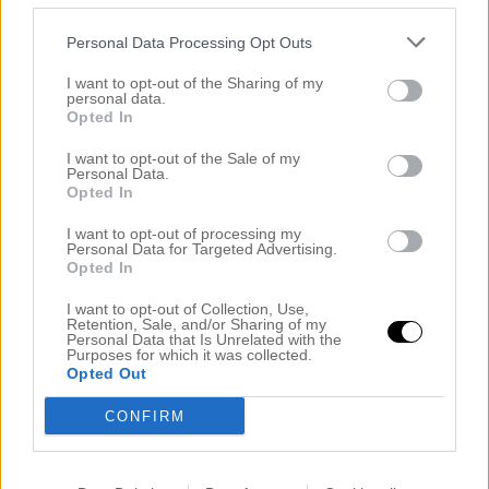
mars 2024
februari 2024
Personal Data Processing Opt Outs
januari 2024
december 2023
I want to opt-out of the Sharing of my
november 2023
personal data.
oktober 2023
Opted In
september 2023
augusti 2023
I want to opt-out of the Sale of my
juli 2023
Personal Data.
Opted In
juni 2023
maj 2023
I want to opt-out of processing my
april 2023
Personal Data for Targeted Advertising.
mars 2023
Opted In
februari 2023
januari 2023
I want to opt-out of Collection, Use,
december 2022
Retention, Sale, and/or Sharing of my
november 2022
Personal Data that Is Unrelated with the
Purposes for which it was collected.
oktober 2022
Opted Out
september 2022
augusti 2022
CONFIRM
juli 2022
juni 2022
maj 2022
april 2022