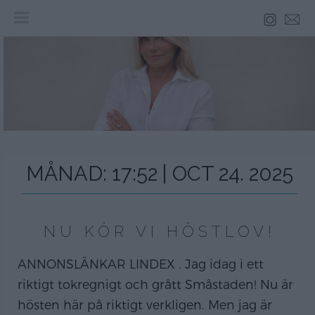
Skip
to
content
MÅNAD:
17:52 | OCT 24. 2025
NU KÖR VI HÖSTLOV!
ANNONSLÄNKAR LINDEX . Jag idag i ett
riktigt tokregnigt och grått Småstaden! Nu är
hösten här på riktigt verkligen. Men jag är