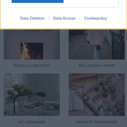
Rekommenderade inlägg
Data Deletion
Data Access
Cookiepolicy
FÖRSTA LJUSET TÄNT!
PÄLSJACKAN I VINTER
DET UNDERBARA
PERFEKTA PEPPARKAKOR