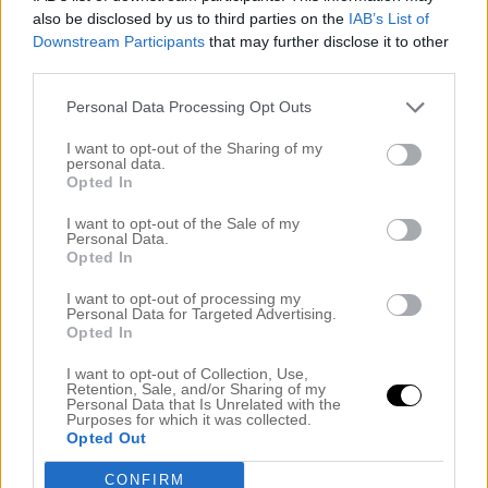
also be disclosed by us to third parties on the
IAB’s List of
Downstream Participants
that may further disclose it to other
Read More…
third parties.
Personal Data Processing Opt Outs
FAVORIT VITT & RÖTT
I want to opt-out of the Sharing of my
personal data.
Opted In
. Riesling till helgen check! Häärlig fredag,
äntligen! . Men fy så kallt det är idag! Helt
I want to opt-out of the Sale of my
Personal Data.
plötsligt känns det som mitten av oktober
Opted In
brukar kännas och idag var det på med både
I want to opt-out of processing my
vantar och mössa när Moje skulle till skolan.
Personal Data for Targeted Advertising.
Opted In
Har tagit in olivträdet också för det ska visst
bli ner mot minus-strecket
[…]
I want to opt-out of Collection, Use,
Retention, Sale, and/or Sharing of my
Personal Data that Is Unrelated with the
Purposes for which it was collected.
Read More…
Opted Out
CONFIRM