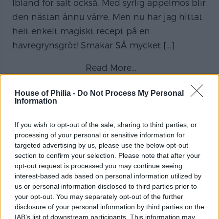
Ibland för salt också. Med syrlig äppelmos blir
den nästan ännu värre. Men nu har jag hittat
helt enkelt magiskt recept på en
havregrynsgröt! Smakar SÅ mycket
[…]
Read More…
House of Philia -
Do Not Process My Personal
Information
S´MORES
If you wish to opt-out of the sale, sharing to third parties, or
Vilken mysig helg vi har haft! Lördagen var H
processing of your personal or sensitive information for
borta och då passade jag och Bea och Moje
targeted advertising by us, please use the below opt-out
section to confirm your selection. Please note that after your
att göra lite höstiga härliga fix hemma. jag
opt-out request is processed you may continue seeing
blåste och krattade löv och planterade
interest-based ads based on personal information utilized by
us or personal information disclosed to third parties prior to
tulpaner och höstblommor i krukorna (kom
your opt-out. You may separately opt-out of the further
dock på att det var i de ej frosttåliga krukorna
disclosure of your personal information by third parties on the
så måste göras om:) Vi åkte
[…]
IAB’s list of downstream participants. This information may