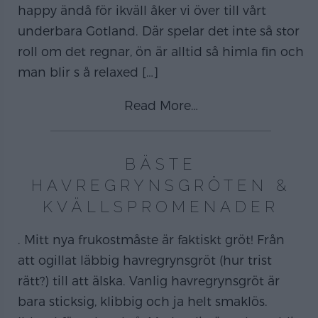
happy ändå för ikväll åker vi över till vårt
underbara Gotland. Där spelar det inte så stor
roll om det regnar, ön är alltid så himla fin och
man blir s å relaxed
[…]
Read More…
BÄSTE
HAVREGRYNSGRÖTEN &
KVÄLLSPROMENADER
. Mitt nya frukostmåste är faktiskt gröt! Från
att ogillat läbbig havregrynsgröt (hur trist
rätt?) till att älska. Vanlig havregrynsgröt är
bara sticksig, klibbig och ja helt smaklös.