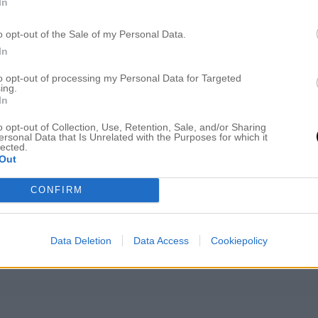
In
st.
o opt-out of the Sale of my Personal Data.
In
to opt-out of processing my Personal Data for Targeted
rattis all mammor!
ing.
In
pvaktade av era små. Fick gulliga teckningar och ett pärlhalsb
ort, här på morgonen. Såå fint!
o opt-out of Collection, Use, Retention, Sale, and/or Sharing
ersonal Data that Is Unrelated with the Purposes for which it
a rosa rosor och en underbar blus till mig ifrån barnen.
lected.
Out
usen Tack Honey!
CONFIRM
gratulera min egen underbara lilla mor…
Data Deletion
Data Access
Cookiepolicy