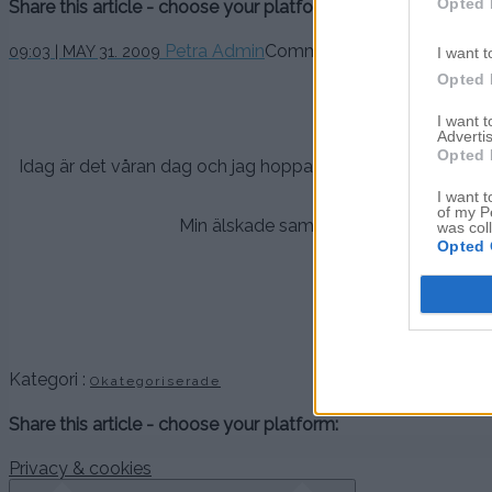
Opted 
Share this article - choose your platform:
Petra Admin
Comments are off for this po
09:03 | MAY 31. 2009
I want t
Opted 
I want 
G
Advertis
Opted 
Idag är det våran dag och jag hoppas ni blir riktigt fint up
så noggrant gj
I want t
of my P
Min älskade sambo har också köpt så fin
was col
Opted 
T
Nu ska jag ringa och 
Kategori :
Okategoriserade
Share this article - choose your platform:
Privacy & cookies