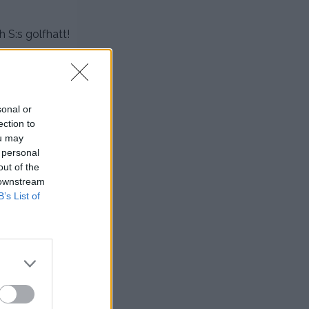
 S:s golfhatt!
sonal or
ection to
ou may
 personal
out of the
 downstream
B’s List of
dom söta små