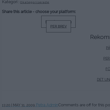
Kategori :
Okategoriserade
Share this article - choose your platform:
Inläggsnavigering
Föregående inlägg
PER BREV
Rekomm
PÄ
PER
FÖ
DET UN
Petra Admin
Comments are off for this po
13:20 | MAY 31. 2009