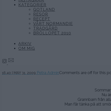
INSTAGRAM
KATEGORIER
GOTLAND
RESOR
RECEPT
VÅRT NORMANDIE
TRÄDGÅRD
BRÖLLOPET 2010
ARKIV
OM MIG
Petra Admin
Comments are off for this po
16:40 | MAY 31. 2009
Sommarfr
Nu är
Grannbarn från alla
Man får tänka på att smör