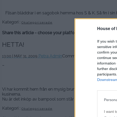
Flisan bläddrar i en sagobok hemma hos S & K. Så fin i sin
Kategori :
Okategoriserade
House of P
Share this article - choose your platform:
If you wish 
HETTA!
sensitive in
confirm you
Petra Admin
Comments are off for this po
13:00 | MAY 31. 2009
continue se
information 
–
further disc
participants
Nästan hela fam
Downstream 
Vi har kommit hem från en mysig brunch hemma hos mina s
kusinerna.
Nu är det inköp av barnpool som står på agendan för det ä
Persona
Kategori :
Okategoriserade
I want t