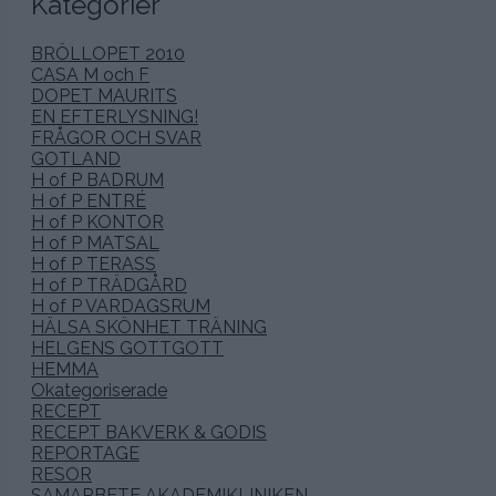
Kategorier
BRÖLLOPET 2010
CASA M och F
DOPET MAURITS
EN EFTERLYSNING!
FRÅGOR OCH SVAR
GOTLAND
H of P BADRUM
H of P ENTRÉ
H of P KONTOR
H of P MATSAL
H of P TERASS
H of P TRÄDGÅRD
H of P VARDAGSRUM
HÄLSA SKÖNHET TRÄNING
HELGENS GOTTGOTT
HEMMA
Okategoriserade
RECEPT
RECEPT BAKVERK & GODIS
REPORTAGE
RESOR
SAMARBETE AKADEMIKLINIKEN