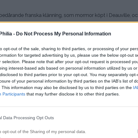
 bedårande franska klänning, som mormor köpt i Deauville, och
hilia -
Do Not Process My Personal Information
to opt-out of the sale, sharing to third parties, or processing of your per
formation for targeted advertising by us, please use the below opt-out s
r selection. Please note that after your opt-out request is processed y
st.
eing interest-based ads based on personal information utilized by us or
disclosed to third parties prior to your opt-out. You may separately opt-
losure of your personal information by third parties on the IAB’s list of
. This information may also be disclosed by us to third parties on the
IA
iljen samlad utanför våran villa!
Participants
that may further disclose it to other third parties.
.
värföräldrar. Där var även min svägerska, hennes man och 
r HETT ute nu
l Data Processing Opt Outs
o opt-out of the Sharing of my personal data.