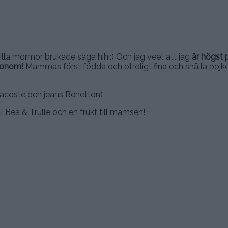
illa mormor brukade säga hihi:) Och jag veet att jag
är högst 
 honom!
Mammas först födda och otroligt fina och snälla pojke
Lacoste och jeans Benetton)
ll Bea & Trulle och en frukt till mamsen!