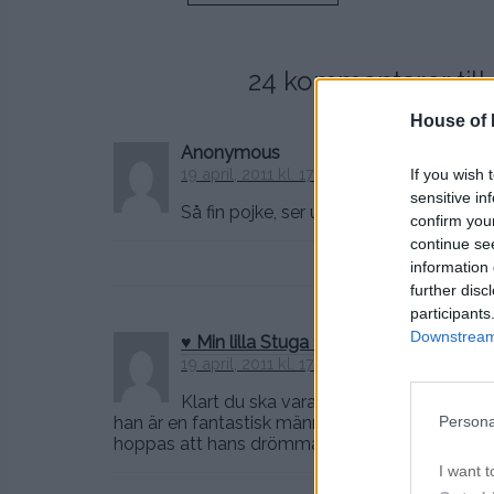
24 kommentarer till 
House of P
Anonymous
19 april, 2011 kl. 17:09
If you wish 
sensitive in
Så fin pojke, ser ut som en akademiker
confirm you
continue se
information 
further disc
participants
Downstream 
♥ Min lilla Stuga ♥
19 april, 2011 kl. 17:47
Klart du ska vara stolt över din fina po
han är en fantastisk människa som bryr sig om and
Persona
hoppas att hans drömmar slår in. :)) Det bästa
I want t