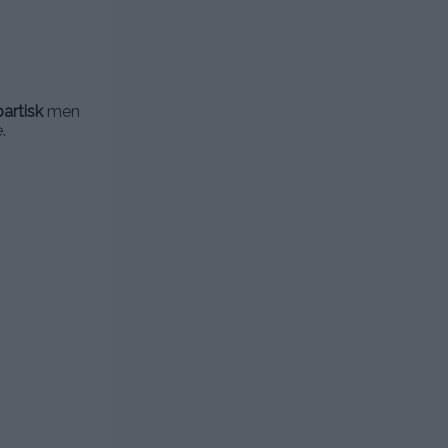
partisk
men
.