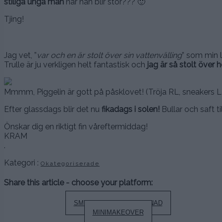
stiliga unga man
när han blir stor??? 🙂
Tjing!
Jag vet, ”
var och en är stolt över sin vattenvälling
” som min l
Trulle är ju verkligen helt fantastisk och
jag är så stolt över
Mmmm, Piggelin är gott på påsklovet! (Tröja RL, sneakers 
Efter glassdags blir det nu
fikadags i solen!
Bullar och saft ti
Önskar dig en riktigt fin våreftermiddag!
KRAM
.
Kategori :
Okategoriserade
Share this article - choose your platform:
Inläggsnavigering
SMYCKEN & SOL & SAKNAD
MINIMAKEOVER