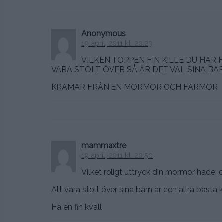
Anonymous
19 april, 2011 kl. 20:23
VILKEN TOPPEN FIN KILLE DU HAR
VARA STOLT ÖVER SÅ ÄR DET VÄL SINA BA
KRAMAR FRÅN EN MORMOR OCH FARMOR
mammaxtre
19 april, 2011 kl. 20:50
Vilket roligt uttryck din mormor hade, d
Att vara stolt över sina barn är den allra bästa 
Ha en fin kväll