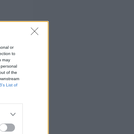
sonal or
ection to
ou may
 personal
out of the
 downstream
B’s List of
ag