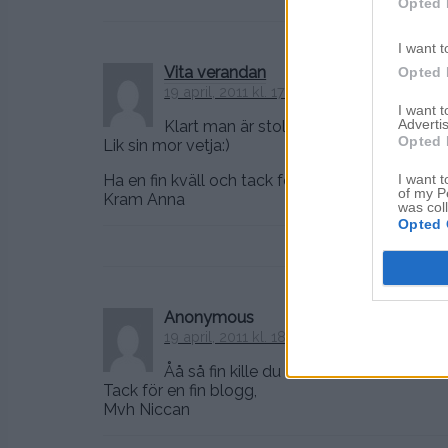
Opted 
I want t
Vita verandan
Opted 
19 april, 2011 kl. 17:55
I want 
Advertis
Klart man är stolt över sina barn. Han ä
Opted 
Lik sin mor vetja:)
I want t
Ha en fin kväll och tack för en supermysig blog
of my P
Kram Anna
was col
Opted 
Anonymous
19 april, 2011 kl. 18:34
Åå så fin kille du har, dina andra barn ä
Tack för en fin blogg,
Mvh Niccan