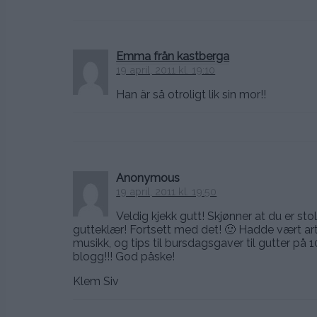
Emma från kastberga
19 april, 2011 kl. 19:10
Han är så otroligt lik sin mor!!
Anonymous
19 april, 2011 kl. 19:50
Veldig kjekk gutt! Skjønner at du er sto
gutteklær! Fortsett med det! 🙂 Hadde vært artig 
musikk, og tips til bursdagsgaver til gutter på 10
blogg!!! God påske!
Klem Siv