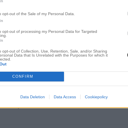
In
o opt-out of the Sale of my Personal Data.
In
to opt-out of processing my Personal Data for Targeted
ing.
r jättesöt!
In
o opt-out of Collection, Use, Retention, Sale, and/or Sharing
g!
ersonal Data that Is Unrelated with the Purposes for which it
lected.
Out
CONFIRM
Data Deletion
Data Access
Cookiepolicy
r oxå fina, ja han är lik sin mamma,