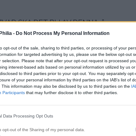
“
VAD SKA DET BLI AV DENNA…
”
hilia -
Do Not Process My Personal Information
to opt-out of the sale, sharing to third parties, or processing of your per
formation for targeted advertising by us, please use the below opt-out s
, typ läkare kke? 😉 Kram
r selection. Please note that after your opt-out request is processed y
eing interest-based ads based on personal information utilized by us or
disclosed to third parties prior to your opt-out. You may separately opt-
losure of your personal information by third parties on the IAB’s list of
. This information may also be disclosed by us to third parties on the
IA
Participants
that may further disclose it to other third parties.
jke! :)) Jag har själv en son och som jag är superstolt över och
ra, glad, snäll och väldigt ambitiös. Han vill bli jurist och j
l Data Processing Opt Outs
 man har. Kram
o opt-out of the Sharing of my personal data.