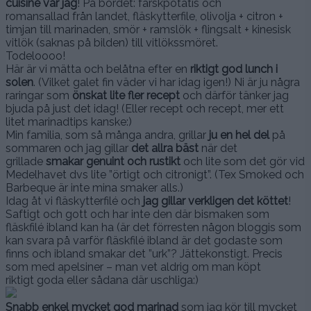
cuisine var jag
!
På bordet: färskpotatis och
romansallad från landet, fläskytterfile, olivolja + citron +
timjan till marinaden, smör + ramslök + flingsalt + kinesisk
vitlök (saknas på bilden) till vitlökssmöret.
Todeloooo!
Här är vi mätta och belåtna efter en
riktigt god lunch i
solen
. (Vilket galet fin väder vi har idag igen!) Ni är ju några
raringar som
önskat lite fler recept
och därför tänker jag
bjuda på just det idag! (Eller recept och recept, mer ett
litet marinadtips kanske:)
Min familia, som så många andra, grillar
ju en hel del
på
sommaren och jag gillar
det allra bäst
när det
grillade
smakar genuint och rustikt
och lite som det gör vid
Medelhavet dvs lite ”örtigt och citronigt”. (Tex Smoked och
Barbeque är inte mina smaker alls.)
Idag åt vi fläskytterfilé och
jag gillar verkligen det köttet
!
Saftigt och gott och har inte den där bismaken som
fläskfilé ibland kan ha (är det förresten någon bloggis som
kan svara på varför fläskfilé ibland är det godaste som
finns och ibland smakar det ”urk”? Jättekonstigt. Precis
som med apelsiner – man vet aldrig om man köpt
riktigt goda eller sådana där uschliga:)
Snabb enkel mycket god marinad
som jag kör till mycket