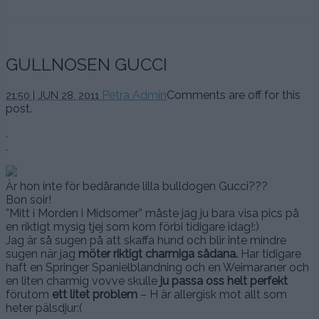
GULLNOSEN GUCCI
Petra Admin
Comments are off for this
21:50 | JUN 28. 2011
post.
.
.
Är hon inte för bedårande lilla bulldogen Gucci???
Bon soir!
”Mitt i Morden i Midsomer” måste jag ju bara visa pics på
en riktigt mysig tjej som kom förbi tidigare idag!:)
Jag är så sugen på att skaffa hund och blir inte mindre
sugen när jag
möter riktigt charmiga sådana.
Har tidigare
haft en Springer Spanielblandning och en Weimaraner och
en liten charmig vovve skulle
ju passa oss helt perfekt
förutom
ett litet problem
– H är allergisk mot allt som
heter pälsdjur:(