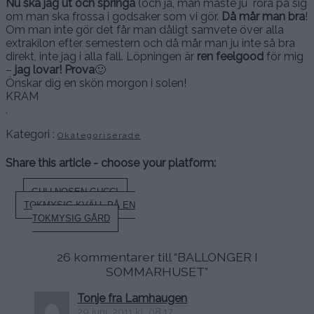
Nu ska jag ut och springa
(och ja, man måste ju röra på sig
om man ska frossa i godsaker som vi gör.
Då mår man bra
!
Om man inte gör det får man dåligt samvete över alla
extrakilon efter semestern och då mår man ju inte så bra
direkt, inte jag i alla fall. Löpningen är
ren feelgood
för mig
–
jag lovar! Prova
🙂
Önskar dig en skön morgon i solen!
KRAM
.
Kategori :
Okategoriserade
Share this article - choose your platform:
Inläggsnavigering
GULLNOSEN GUCCI
TOKMYSIG KVÄLL PÅ EN
TOKMYSIG GÅRD
26 kommentarer till “
BALLONGER I
SOMMARHUSET
”
Tonje fra Lamhaugen
29 juni, 2011 kl. 08:17