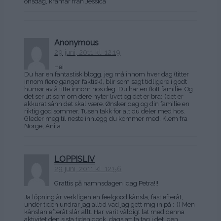
onsdag, kramar från Jessica
Anonymous
29 juni, 2011 kl. 12:19
Hei
Du har en fantastisk blogg, jeg må innom hver dag (titter
innom flere ganger faktisk), blir som sagt tidligere i godt
humør av å titte innom hos deg. Du har en flott familie. Og
det ser ut som om dere nyter livet og det er bra:-)det er
akkurat sånn det skal være. Ønsker deg og din familie en
riktig god sommer. Tusen takk for alt du deler med hos.
Gleder meg til neste innlegg du kommer med. Klem fra
Norge, Anita
LOPPISLIV
29 juni, 2011 kl. 12:56
Grattis på namnsdagen idag Petra!!!
Ja löpning är verkligen en feelgood känsla, fast efteråt,
under tiden undrar jag alltid vad jag gett mig in på :-)) Men
känslan efteråt slår allt. Har varit väldigt lat med denna
aktivitet den sista tiden dock, dags att ta tag i det igen