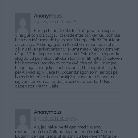
Anonymous
29 juni, 2011 kl. 09:18
Härliga bilder 🙂 Måste få fråga var du köpte
dina gul och blå clogs…Forskade efter butiken Gul och Blå
hela dan igår men de tycks ha gått upp i rök ?!? Förut fanns
en butik på Folkungagatan i Stockholm men numret dit
går nu till en privatperson :/ skumt mao – någon som vet
något ? Eller köpte du dina på nätet Petra ? Vilka löpar skor
slog du till på ? Skönt att dom kommer till nytta 😉 Latoxen
här hemma i Stockholm borde oxå röra på sig….men jag
har ju inga springskor ( hehe skönt att ha något att skylla
på) Åh vad jag vill åka till Gotland,någon som har tips på
boende för en tre barns familj ? Vi hade hus i Skanör när
jag var liten och där är det ju oxå helt underbart ! Njut
dagen stor kram till alla !
Anonymous
29 juni, 2011 kl. 09:34
Åh, jag håller verkligen med dig ang.
matbutiker på t ex Gotland. Jag tänker på mataffären i
Ljugarn, den ser precis ut så som du beskriver! Måtte de