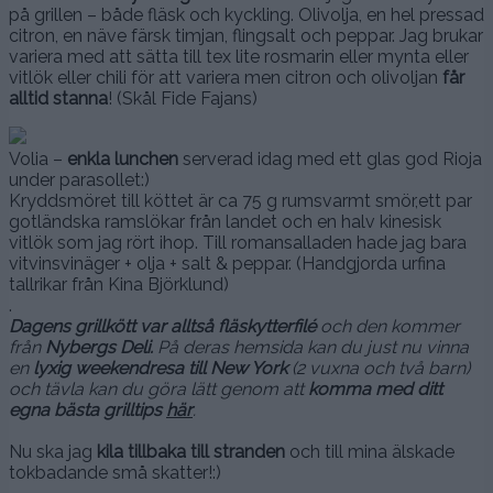
på grillen – både fläsk och kyckling. Olivolja, en hel pressad
citron, en näve färsk timjan, flingsalt och peppar. Jag brukar
variera med att sätta till tex lite rosmarin eller mynta eller
vitlök eller chili för att variera men citron och olivoljan
får
alltid stanna
! (Skål Fide Fajans)
Volia –
enkla lunchen
serverad idag med ett glas god Rioja
under parasollet:)
Kryddsmöret till köttet är ca 75 g rumsvarmt smör,ett par
gotländska ramslökar från landet och en halv kinesisk
vitlök som jag rört ihop. Till romansalladen hade jag bara
vitvinsvinäger + olja + salt & peppar. (Handgjorda urfina
tallrikar från Kina Björklund)
.
Dagens grillkött var alltså
fläskytterfilé
och den kommer
från
Nybergs Deli.
På deras hemsida kan du just nu vinna
en
lyxig weekendresa till New York
(2 vuxna och två barn)
och tävla kan du göra lätt genom att
komma med ditt
egna bästa grilltips
här
.
Nu ska jag
kila tillbaka till stranden
och till mina älskade
tokbadande små skatter!:)