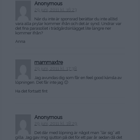
Anonymous
29 juni, 2011 kl. 16:23
När du inte är sponsrad berättar du inte alltid
vara alla prylar kommer ifrån och det är synd. Undrar var
det fina parasollet i trädgårdsinlägget lite längre ner
kommer ifrån?
Anna
mammaxtre
29 juni, 2011 kl. 17:38
Jag avundas dig som får en feel good känsla av
löpningen. Det får inte jag 🙁
Ha det fortsatt fint
Anonymous
29 juni, 2011 kl. 18:29
Det där med löpning är något man ”lär sig” att
gilla. Jag gav mig sjutton på det för ett par år sedan då det