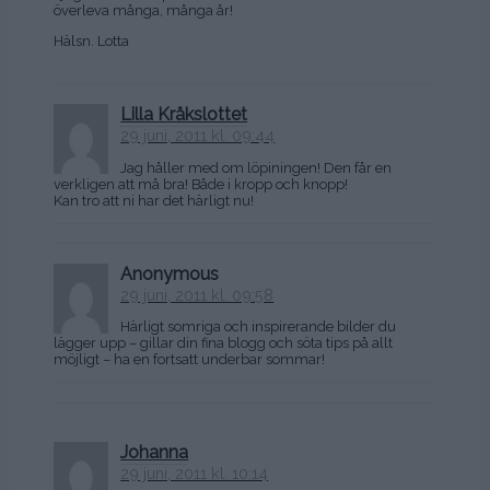
överleva många, många år!
Hälsn. Lotta
Lilla Kråkslottet
29 juni, 2011 kl. 09:44
Jag håller med om löpiningen! Den får en
verkligen att må bra! Både i kropp och knopp!
Kan tro att ni har det härligt nu!
Anonymous
29 juni, 2011 kl. 09:58
Härligt somriga och inspirerande bilder du
lägger upp – gillar din fina blogg och söta tips på allt
möjligt – ha en fortsatt underbar sommar!
Johanna
29 juni, 2011 kl. 10:14