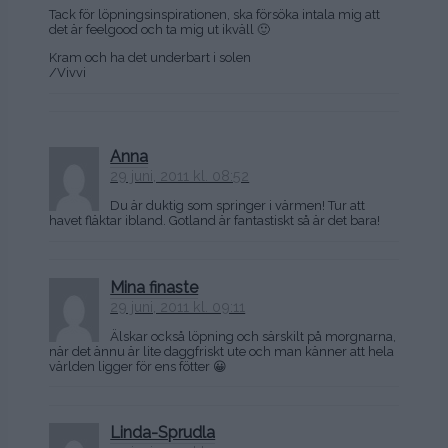
Tack för löpningsinspirationen, ska försöka intala mig att
det är feelgood och ta mig ut ikväll 🙂
Kram och ha det underbart i solen
/Vivvi
Anna
29 juni, 2011 kl. 08:52
Du är duktig som springer i värmen! Tur att
havet fläktar ibland. Gotland är fantastiskt så är det bara!
Mina finaste
29 juni, 2011 kl. 09:11
Älskar också löpning och särskilt på morgnarna,
när det ännu är lite daggfriskt ute och man känner att hela
världen ligger för ens fötter 😀
Linda-Sprudla