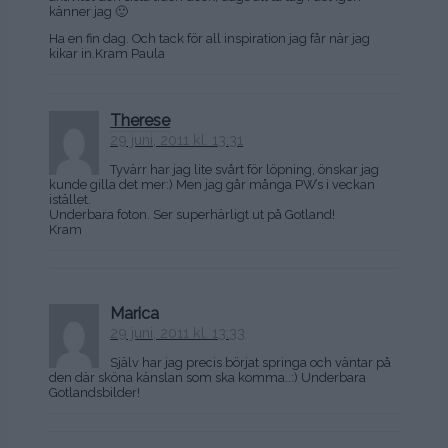
känner jag 🙂
Ha en fin dag. Och tack för all inspiration jag får när jag
kikar in.Kram Paula
Therese
29 juni, 2011 kl. 13:31
Tyvärr har jag lite svårt för löpning, önskar jag
kunde gilla det mer:) Men jag går många PW’s i veckan
istället.
Underbara foton. Ser superhärligt ut på Gotland!
Kram
Marica
29 juni, 2011 kl. 13:33
Själv har jag precis börjat springa och väntar på
den där sköna känslan som ska komma..:) Underbara
Gotlandsbilder!