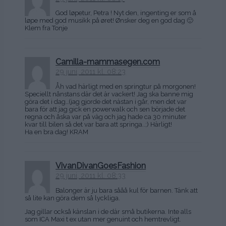
God løpetur, Petra ! Nyt den, ingenting er som å
løpe med god musikk på øret! Ønsker deg en god dag 🙂
Klem fra Tonje
Camilla-mammasegen.com
29 juni, 2011 kl. 08:23
Åh vad härligt med en springtur på morgonen!
Speciellt nånstans där det är vackert! Jag ska banne mig
göra det i dag…(jag gjorde det nästan i går, men det var
bara för att jag gick en powerwalk och sen började det
regna och åska var på väg och jag hade ca 30 minuter
kvar till bilen så det var bara att springa..;) Härligt!
Ha en bra dag! KRAM
VivanDivanGoesFashion
29 juni, 2011 kl. 08:33
Balonger är ju bara sååå kul för barnen. Tänk att
så lite kan göra dem så lyckliga.
Jag gillar också känslan i de där små butikerna. Inte alls
som ICA Maxi t ex utan mer genuint och hemtrevligt.