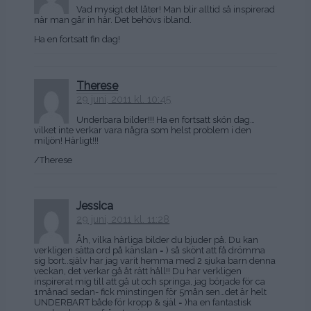
Vad mysigt det låter! Man blir alltid så inspirerad
när man går in här. Det behövs ibland.
Ha en fortsatt fin dag!
Therese
29 juni, 2011 kl. 10:45
Underbara bilder!!! Ha en fortsatt skön dag…
vilket inte verkar vara några som helst problem i den
miljön! Härligt!!!
/Therese
Jessica
29 juni, 2011 kl. 11:28
Åh, vilka härliga bilder du bjuder på. Du kan
verkligen sätta ord på känslan = ) så skönt att få drömma
sig bort..själv har jag varit hemma med 2 sjuka barn denna
veckan, det verkar gå åt rätt håll!! Du har verkligen
inspirerat mig till att gå ut och springa, jag började för ca
1månad sedan- fick minstingen för 5mån sen…det är helt
UNDERBART både för kropp & själ = )ha en fantastisk