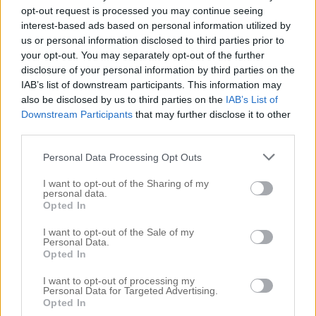
inlägget. Min kollega har köpt en coccer-pu (kanske inte
opt-out request is processed you may continue seeing
rätt stavat:)) en blandning mellan coccerspaniel och
interest-based ads based on personal information utilized by
pudel, så söt!!! Inte alls så mycket pudel i den. Den är en
us or personal information disclosed to third parties prior to
allergihund, hennes man är också allergisk men det
fungerar med denna. Den ser precis ut som en liten nalle!!!
your opt-out. You may separately opt-out of the further
Tack för en underbar blogg!!
disclosure of your personal information by third parties on the
Mvh P
IAB’s list of downstream participants. This information may
also be disclosed by us to third parties on the
IAB’s List of
Downstream Participants
that may further disclose it to other
third parties.
Inredningsfrun
29 juni, 2011 kl. 22:09
Personal Data Processing Opt Outs
Så himla duktig du är som är ute och springer.
Själv hoppas jag på att vår lilla ”Buddah” (han äter
I want to opt-out of the Sharing of my
myyycket och ser ut som en liten mini-Peter Harrysson)
personal data.
här hemma ska amma bort de preggo-kilon som jag har
Opted In
kvar så att jag slipper ut och springa :D. Får se om det
funkar :).
I want to opt-out of the Sale of my
KRAM
Personal Data.
Opted In
// Inredningsfrun
I want to opt-out of processing my
Personal Data for Targeted Advertising.
Opted In
På vår gata