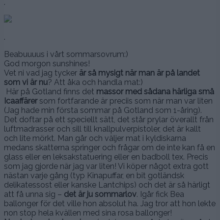
.
.
Beabuuuus i vårt sommarsovrum:)
God morgon sunshines!
Vet ni vad jag tycker
är så mysigt när man är på landet
som vi är nu
? Att åka och handla mat:)
Här på Gotland finns det
massor med sådana härliga små
Icaaffärer
som fortfarande är preciis som när man var liten
(Jag hade min första sommar på Gotland som 1-åring).
Det doftar på ett speciellt sätt, det står prylar överallt från
luftmadrasser och sill till knallpulverpistoler, det är kallt
och lite mörkt. Man går och väljer mat i kyldiskarna
medans skatterna springer och frågar om de inte kan få en
glass eller en leksakstatuering eller en badboll tex. Precis
som jag gjorde när jag var liten! Vi köper något extra gott
nästan varje gång (typ Kinapuffar, en bit gotländsk
delikatessost eller kanske Lantchips) och det är så härligt
att få unna sig –
det är ju sommarlov
. Igår fick Bea
ballonger för det ville hon absolut ha. Jag tror att hon lekte
non stop hela kvällen med sina rosa ballonger!