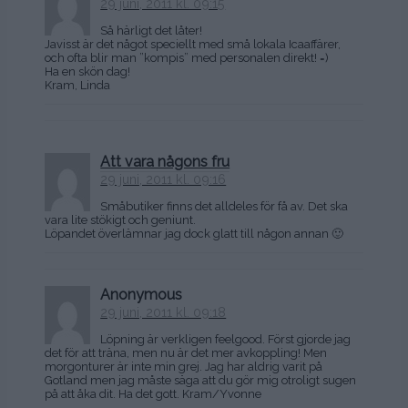
29 juni, 2011 kl. 09:15
Så härligt det låter!
Javisst är det något speciellt med små lokala Icaaffärer,
och ofta blir man ”kompis” med personalen direkt! =)
Ha en skön dag!
Kram, Linda
Att vara någons fru
29 juni, 2011 kl. 09:16
Småbutiker finns det alldeles för få av. Det ska
vara lite stökigt och geniunt.
Löpandet överlämnar jag dock glatt till någon annan 🙂
Anonymous
29 juni, 2011 kl. 09:18
Löpning är verkligen feelgood. Först gjorde jag
det för att träna, men nu är det mer avkoppling! Men
morgonturer är inte min grej. Jag har aldrig varit på
Gotland men jag måste säga att du gör mig otroligt sugen
på att åka dit. Ha det gott. Kram/Yvonne