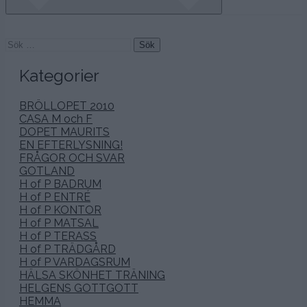
Sök
efter:
Kategorier
BRÖLLOPET 2010
CASA M och F
DOPET MAURITS
EN EFTERLYSNING!
FRÅGOR OCH SVAR
GOTLAND
H of P BADRUM
H of P ENTRÉ
H of P KONTOR
H of P MATSAL
H of P TERASS
H of P TRÄDGÅRD
H of P VARDAGSRUM
HÄLSA SKÖNHET TRÄNING
HELGENS GOTTGOTT
HEMMA