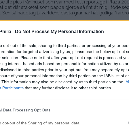
se lite pics från huset som var med i ett reportage i Plaza 20
lat det där staketet som pappa gjorde så fint åt mig i födels
g. Sen så hade jag ju världens bästa grannar här, gulliga ”farbr
hilia -
Do Not Process My Personal Information
parationen, när jag åter igen kände mig stark och glad, så had
 ni ju!
st röra på sig. Det gjorde jag och det
hjälpte mig massor
. Jag
to opt-out of the sale, sharing to third parties, or processing of your per
ck världens kondis och energi och sökte tom till Polishögsk
formation for targeted advertising by us, please use the below opt-out s
ag var enligt polisen ”inte tillräckligt motiverad” haha;) Det va
r selection. Please note that after your opt-out request is processed y
t girls!
eing interest-based ads based on personal information utilized by us or
disclosed to third parties prior to your opt-out. You may separately opt-
losure of your personal information by third parties on the IAB’s list of
. This information may also be disclosed by us to third parties on the
IA
Participants
that may further disclose it to other third parties.
l Data Processing Opt Outs
o opt-out of the Sharing of my personal data.