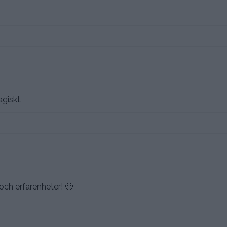
agiskt.
r och erfarenheter! 🙂