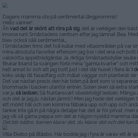
Dagens mamma ute på sentimental långprommis!
Hello vänner!
Åh
vad det är skönt att röra på sig,
det är verkligen den bäst
imorse runt Småstadens centrum efter jag lämnat Bea. Med ri
blev också såå sentimental….
I Småstaden finns det två kullar med villaområden på var s
mina absoluta favoriter eftersom jag bor i det ena och bott 
välskötta äppelträdgårdar. Ja, riktiga Småstadsidyller skul
Brukar ibland ta svängen förbi mina ”gamla kvarter” och mitt
helt annat liv och att jag bott just i det där huset i flera år.
I d
köks-skåp till fasadfärg och målat väggar och planterat de 
Det var nästan precis den här tiden på året som vi separera
blommade i backen utanför entrén. Solen sken så extra stark
var ju
så ledsen.
Så fruktansvärt obeskrivligt ledsen. Många a
och det är jag ju, nästan jämnt:) Men jag hade det verkligen tu
ett mörkt hål och sen komma tillbaka upp och upp och ända 
tänker inte gå in på några detaljer här, det är för privat,
jag vill så gärna peppa om det är någon nyskild mamma där 
Det blir bättre, barnen klarar det, du klarar det och det kan fa
Villa Ekebo på Blåsbo. Här bodde jag i fyra år varav ett år s