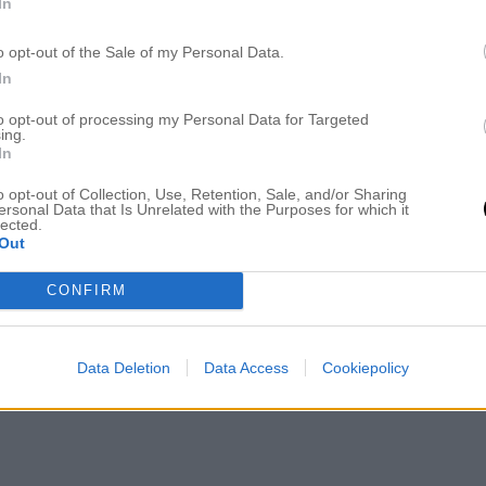
In
o opt-out of the Sale of my Personal Data.
In
PW DOWN THE MEMORY LANE
”
to opt-out of processing my Personal Data for Targeted
ing.
In
o opt-out of Collection, Use, Retention, Sale, and/or Sharing
ersonal Data that Is Unrelated with the Purposes for which it
lected.
lick i ditt liv – tack snälla rara P för att du delar med dig <3
Out
n det tog längre tid för mig att kravla mig upp (och den
 och tröstande att höra att även om man varit nere på botten i
CONFIRM
 igen. Allt gott till dig.
Data Deletion
Data Access
Cookiepolicy