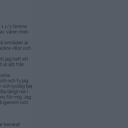
i 1 1/2 timme
t av våren men
två områden är
kra villor och
t jag haft ett
 ut allt från
porna
sch och fy jag
och lycklig tjej
lla långt ner i
ns för mig. Jag
 gå igenom och
ar bevarat