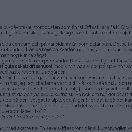
a bli-på-bra-humörboosten som finns! Oftast i alla fall:)
Gick 
ktigt bra musik i lurarna gick jag snabbt i solskenet och njö
in sida centrum och på var sida av ån som delar stan. Dessa 
i det andra:)
Härliga mysiga kvarter
med nästan bara gamla vac
le man nog kunna säga!
 gamla hus på mina pw-vändor. Det är så konstigt att tänka at
et gula sekelskifteshuset
med vita trägolv där jag själv har valt
vackraste rosorna i trädgården..
de min fd man och jag, när våren var som vackrast och vitsip
t minns jag och skatterna var 1 och 3 år och såå små…. och u
v er som läser H of P uppfattar mig ju som en mycket positiv 
fft just då och jag skulle kunna skriva bok om hur det är att tri
upp på den ”soligaste alptoppen” igen! För det är så det kän
 men en skilsmässa med barn är nog bland det svåraste man kan
ute som läser H of P.
ktiskt bli bättre än någonsin!!!
jälv med skatterna. En sekelskiftesdröm där allt ursprungligt v