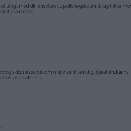
 så långt med din ansökan till polishögskolan. & jag håller me
ycket bra recept.
jobbig skilsmässa bakom mej o ser inte riktigt ljuset än…känns
r tröstande att läsa.
!