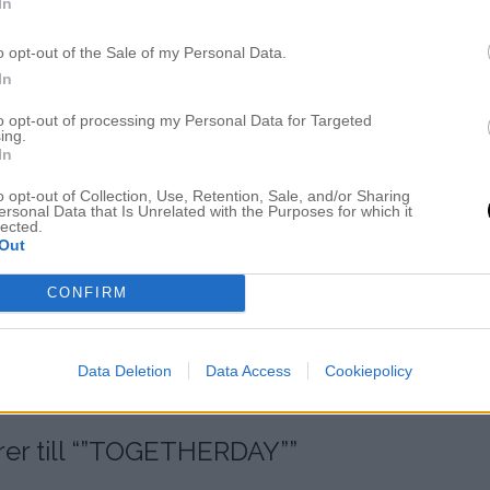
In
o opt-out of the Sale of my Personal Data.
In
to opt-out of processing my Personal Data for Targeted
ing.
In
o opt-out of Collection, Use, Retention, Sale, and/or Sharing
ersonal Data that Is Unrelated with the Purposes for which it
lected.
Out
CONFIRM
Data Deletion
Data Access
Cookiepolicy
 till “
”TOGETHERDAY”
”