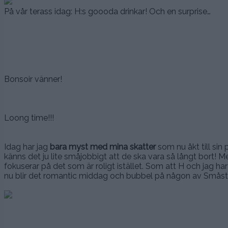
På vår terass idag: H:s goooda drinkar! Och en surprise…
Bonsoir vänner!
Loong time!!!
Idag har jag
bara myst med mina skatter
som nu åkt till si
känns det ju lite småjobbigt att de ska vara så långt bort! M
fokuserar på det som är roligt istället. Som att H och jag har
nu blir det romantic middag och bubbel på någon av Småsta