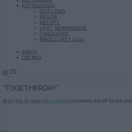
INSTAGRAM
KATEGORIER
GOTLAND
RESOR
RECEPT
VÅRT NORMANDIE
TRÄDGÅRD
BRÖLLOPET 2010
ARKIV
OM MIG
”TOGETHERDAY”
Petra Admin
Comments are off for this pos
18:27 | JUL 27. 2012
.
.
.