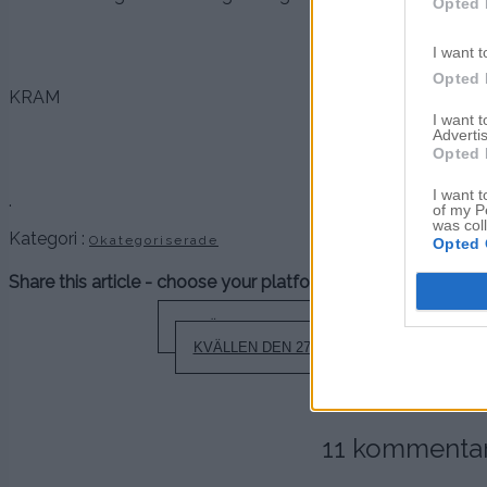
Opted 
I want t
Opted 
KRAM
I want 
Advertis
Opted 
I want t
.
of my P
was col
Kategori :
Okategoriserade
Opted 
Share this article - choose your platform:
Inläggsnavigering
EN FÄRGGLAD DAGENS
KVÄLLEN DEN 27:E
11 kommentarer