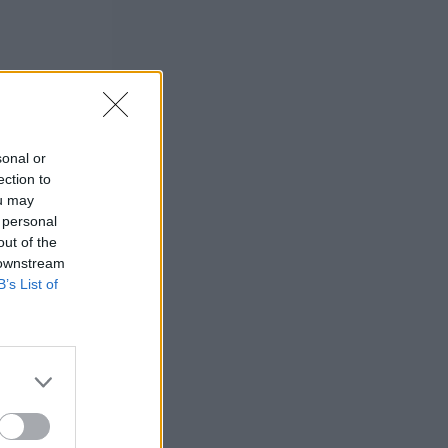
m helst (och yes
sonal or
ection to
ou may
 personal
out of the
 downstream
B’s List of