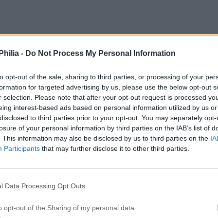
hilia -
Do Not Process My Personal Information
ag hos vännen och handlade
ett jättestort Fikonträd
! Huur fint so
to opt-out of the sale, sharing to third parties, or processing of your per
formation for targeted advertising by us, please use the below opt-out s
r selection. Please note that after your opt-out request is processed y
lade på Ica Maxi, såå gott!
eing interest-based ads based on personal information utilized by us or
disclosed to third parties prior to your opt-out. You may separately opt-
losure of your personal information by third parties on the IAB’s list of
. This information may also be disclosed by us to third parties on the
IA
Participants
that may further disclose it to other third parties.
!:)
l Data Processing Opt Outs
o opt-out of the Sharing of my personal data.