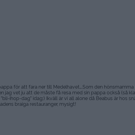
n pappa för att fara ner till Medelhavet….Som den hönsmamma
en jag vet ju att de måste få resa med sin pappa också (så klar
 ”bli-ihop-dag” idag:) Ikväll är vi all alone då Beabus är hos sn
dens braiga restauranger, mysigt!