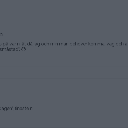
es.
ps på var ni åt då jag och min man behöver komma iväg och ä
 ”småstad”. 🙂
gen”, finaste ni!