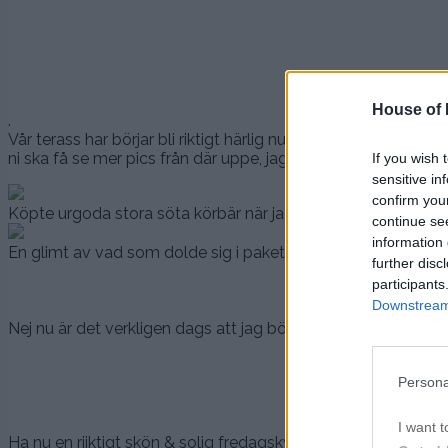
House of P
.
Vår terass har börjar bli riktigt härlig nu och idag så var j
ni ska få se mer pics från där uppe, jag loovar:)
If you wish 
sensitive in
confirm you
Köpte urgoda stora söta körbär när jag var och fredagshand
continue se
information 
En glimt av vad som dolde sig i paketet…:)
further disc
participants
Downstream 
Nej nu är det verkligen dags att jag börjar jag piffa till mig här
Persona
I want t
Ha nu en riiktigt skön & solig fredagskväll!