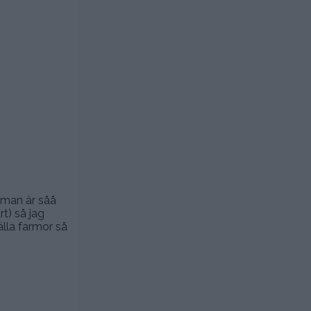
 man är såå
t) så jag
älla farmor så