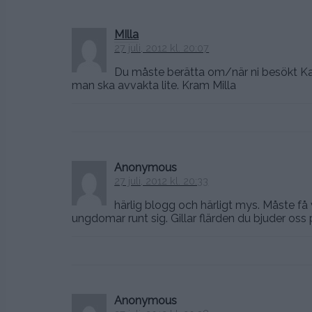
MIlla
27 juli, 2012 kl. 20:07
Du måste berätta om/när ni besökt Kajp
man ska avvakta lite. Kram Milla
Anonymous
27 juli, 2012 kl. 20:33
härlig blogg och härligt mys. Måste få
ungdomar runt sig. Gillar flärden du bjuder oss 
Anonymous