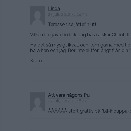
Linda
27 juli, 2012 kl. 18:33
Terassen se jättefin ut!
Vilken fin gåva du fick. Jag bara älskar Chantell
Ha det så mysigt ikväll och kom gärna med ti
bara han och jag. Bor inte alltför långt från din
Kram
Att vara någons fru
27 juli, 2012 kl. 18:42
ÅÅÅÅÅÅ stort grattis på ”bli-ihouppa-da