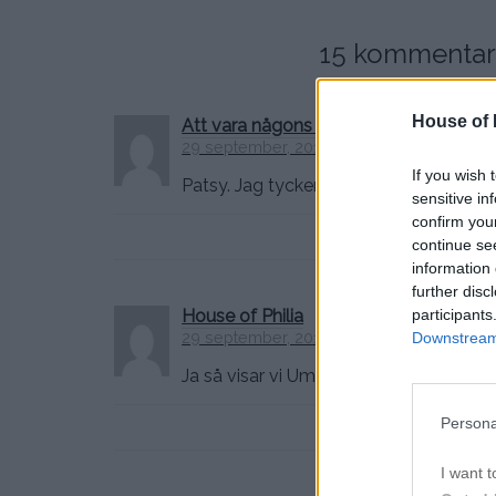
15 kommentarer
House of P
Att vara någons fru
29 september, 2012 kl. 11:53
If you wish 
Patsy. Jag tycker vi tar en kurs du och j
sensitive in
confirm you
continue se
information 
further disc
participants
House of Philia
29 september, 2012 kl. 11:55
Downstream 
Ja så visar vi Ume var skåpet står Edin
Persona
I want t