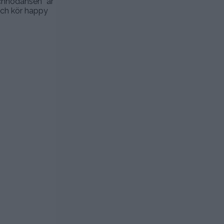
echnodansen” är
 och kör happy