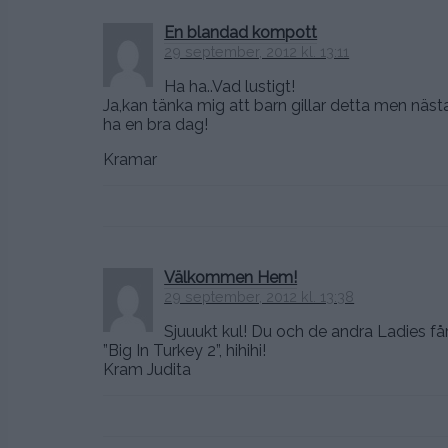
En blandad kompott
29 september, 2012 kl. 13:11
Ha ha..Vad lustigt!
Ja,kan tänka mig att barn gillar detta men näst
ha en bra dag!
Kramar
Välkommen Hem!
29 september, 2012 kl. 13:38
Sjuuukt kul! Du och de andra Ladies får
”Big In Turkey 2”, hihihi!
Kram Judita