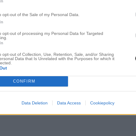
In
o opt-out of the Sale of my Personal Data.
är jag tryckte på play! Superinne den här nu tydligen.
In
i höst,tro? Tror nog det…… Kan bara hålla med om att man dr
to opt-out of processing my Personal Data for Targeted
ing.
In
o opt-out of Collection, Use, Retention, Sale, and/or Sharing
ersonal Data that Is Unrelated with the Purposes for which it
lected.
Out
CONFIRM
 Vi pratade om den igår på gården:)
Data Deletion
Data Access
Cookiepolicy