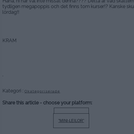
Haha, ni har väl inte missat denna???? Detta är vad skatte
tydligen megapoppis och det finns tom kurser!? Kanske skulle
lördag!!
KRAM
.
Kategori :
Okategoriserade
Share this article - choose your platform:
Inläggsnavigering
BON SAMEDI
”MINI-LEILOR”