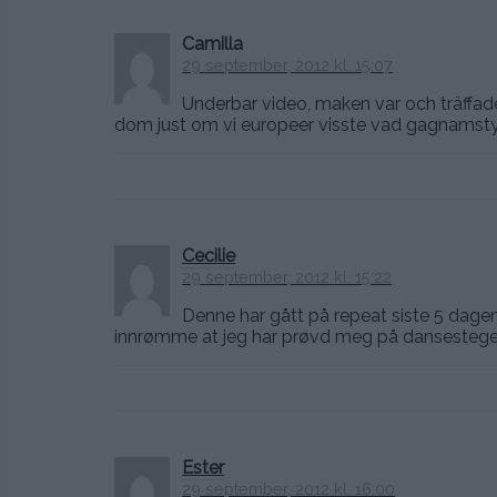
Camilla
29 september, 2012 kl. 15:07
Underbar video, maken var och träffad
dom just om vi europeer visste vad gagnamstyle 
Cecilie
29 september, 2012 kl. 15:22
Denne har gått på repeat siste 5 dagen
innrømme at jeg har prøvd meg på dansestegene
Ester
29 september, 2012 kl. 16:00