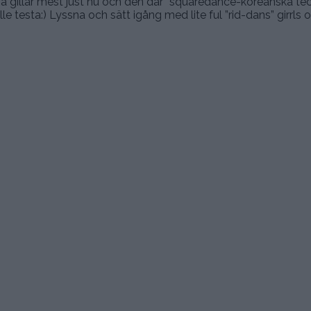
rna gillar mest just nu och den där ”squaredance-koreanska t
 testa:) Lyssna och sätt igång med lite ful ”rid-dans” girrls