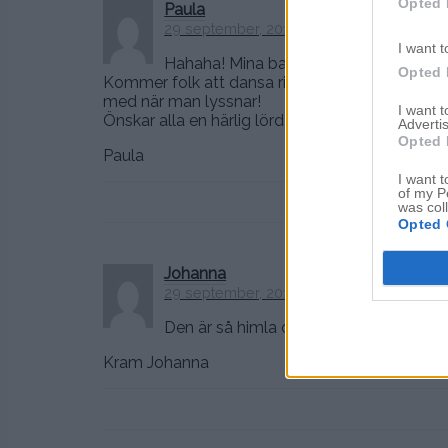
Opted 
Paula
29 september, 2012 kl. 12:00
I want t
Hahaha! Mina barn diggade med direkt n
Opted 
Kommer folk att dansa rid-dansen på clubarna 
med när man lyssnar!
I want 
Önskar alla en härlig lördag!
Advertis
Opted 
Paula
I want t
of my P
was col
Opted 
Johanna
29 september, 2012 kl. 12:09
Den är så himla cool, riktigt svängig!!
Kram Johanna