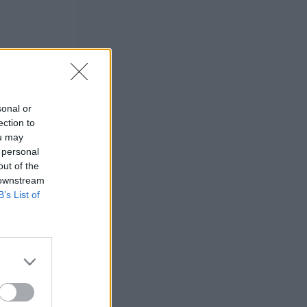
sonal or
ection to
ou may
 personal
out of the
 downstream
B’s List of