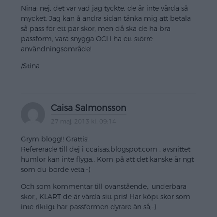
Nina: nej, det var vad jag tyckte, de är inte värda så
mycket. Jag kan å andra sidan tänka mig att betala
så pass för ett par skor, men då ska de ha bra
passform, vara snygga OCH ha ett större
användningsområde!
/Stina
Caisa Salmonsson
27 maj, 2013 kl. 09:14
Grym blogg!! Grattis!
Refererade till dej i ccaisas.blogspot.com , avsnittet
humlor kan inte flyga.. Kom på att det kanske är ngt
som du borde veta;-)
Och som kommentar till ovanstående,, underbara
skor,, KLART de är värda sitt pris! Har köpt skor som
inte riktigt har passformen dyrare än så;-)