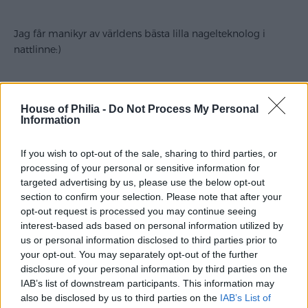
Jag får manikyr av världens bästa lilla nagelteknolog i
nattlinne:)
House of Philia -
Do Not Process My Personal
Information
If you wish to opt-out of the sale, sharing to third parties, or
Nu blir det filtajm och nya Tom Cruisefilmen står på
processing of your personal or sensitive information for
menyn, en thriller som verkar riktigt spännande!
targeted advertising by us, please use the below opt-out
section to confirm your selection. Please note that after your
opt-out request is processed you may continue seeing
interest-based ads based on personal information utilized by
us or personal information disclosed to third parties prior to
your opt-out. You may separately opt-out of the further
disclosure of your personal information by third parties on the
IAB’s list of downstream participants. This information may
Hoppas ni har en skön söndagskväll så ses vi imorgon!
also be disclosed by us to third parties on the
IAB’s List of