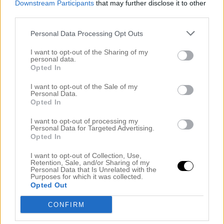
Downstream Participants
that may further disclose it to other
third parties.
Personal Data Processing Opt Outs
KRAM
I want to opt-out of the Sharing of my
.
personal data.
Opted In
Kategori :
Okategoriserade
I want to opt-out of the Sale of my
Personal Data.
Opted In
Share this article - choose your platform:
I want to opt-out of processing my
Personal Data for Targeted Advertising.
Opted In
I want to opt-out of Collection, Use,
Inläggsnavigering
HURRAAAAA FÖR
MORS DAGTÄVLING I
Retention, Sale, and/or Sharing of my
Personal Data that Is Unrelated with the
MAMMORNA
SISTA MINUTEN
Purposes for which it was collected.
Opted Out
CONFIRM
7 kommentarer till “
TVÅ FAVVISAR & LITE