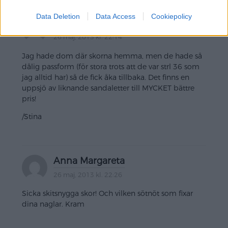
MANIKYR
”
Data Deletion
Data Access
Cookiepolicy
Anonymous
26 maj, 2013 kl. 22:14
Jag hade dom där skorna hemma, men de hade så
dålig passform (för stora trots att de var strl 36 som
jag alltid har) så de fick åka tillbaka. Det finns en
uppsjö av liknande sandaletter till MYCKET bättre
pris!
/Stina
Anna Margareta
26 maj, 2013 kl. 22:26
Sicka skitsnygga skor! Och vilken sötnöt som fixar
dina naglar. Kram