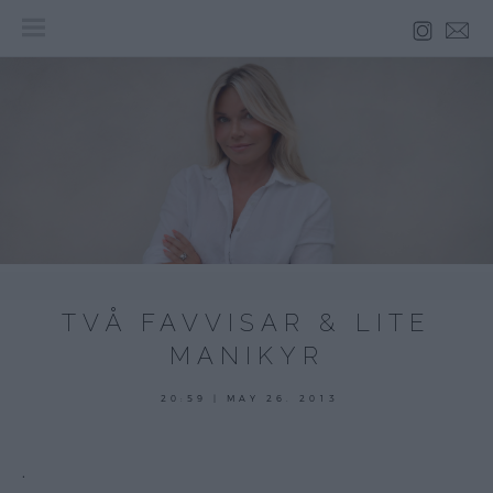
Skip
to
content
TVÅ FAVVISAR & LITE
MANIKYR
20:59 | MAY 26. 2013
.