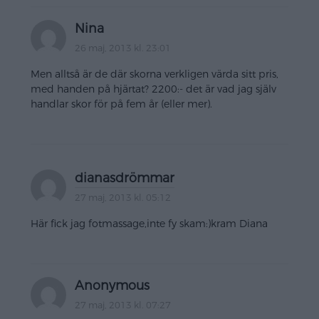
Nina
26 maj, 2013 kl. 23:01
Men alltså är de där skorna verkligen värda sitt pris,
med handen på hjärtat? 2200:- det är vad jag själv
handlar skor för på fem år (eller mer).
dianasdrömmar
27 maj, 2013 kl. 05:12
Här fick jag fotmassage,inte fy skam:)kram Diana
Anonymous
27 maj, 2013 kl. 07:27