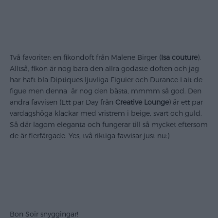
Två favoriter: en fikondoft från Malene Birger (
Isa couture
).
Alltså, fikon är nog bara den allra godaste doften och jag
har haft bla Diptiques ljuvliga Figuier och Durance Lait de
figue men denna är nog den bästa, mmmm så god. Den
andra favvisen (Ett par Day från
Creative Lounge
) är ett par
vardagshöga klackar med vristrem i beige, svart och guld.
Så där lagom eleganta och fungerar till så mycket eftersom
de är flerfärgade. Yes, två riktiga favvisar just nu:)
Bon Soir snyggingar!