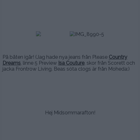
.
.
.
.
På båten igår! (Jag hade nya jeans från Please
Country
Dreams
, linne 5 Preview
Isa Couture
, skor från Scorett och
jacka Frontrow Living. Beas söta clogs är från Moheda:)
.
.
.
Hej Midsommarafton!
.
.