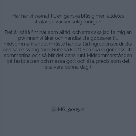
.
Här har vi vaknat till en ganska blåsig men alldeles
strålande vacker solig morgon!
Det är sååå fint här, som alltid, och strax ska jag ta mig en
pw innan vi åker och handlar lite godsaker till
midsommarfirandet (måste handla tårtingredienser, dricka
och så en sväng förbi Rute så klart) Sen ska vi göra oss lite
sommarfina och så blir det dans runt Midsommarstången
på festplatsen och massa gott och äta, precis som det
ska vara denna dag:)
.
.
.
.-
–