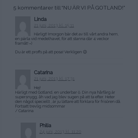
5 kommentarer till “
NU ÄR VI PÅ GOTLAND!
”
Linda
21 juni, 2013 kl. 15:11
Härligt! Imorgon bär det av till vårt andra hem,
en pärla vid medelhavet, för att stanna där 4 veckor
framåt! =)
Du är ett proffs på att posa! Verkligen 😉
Catarina
21 juni, 2013 kl. 17:31
Hej!
Härligt med Gotland, en underbar ö. Din nya hårfärg är
supersnygg, åh vad jag blev sugen på att ta efter. Heter
den något speciellt , är ju lättare att förklara för frisören då.
Fortsatt trevlig midsommar
/ Catarina
Philia
24 juni, 2013 kl. 11:20