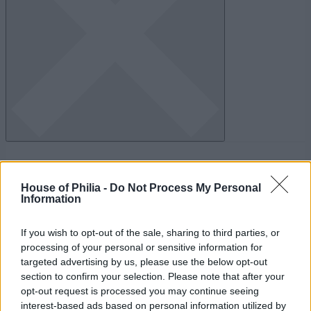
Sök
efter:
House of Philia -
Do Not Process My Personal
Kategorier
Information
BRÖLLOPET 2010
If you wish to opt-out of the sale, sharing to third parties, or
CASA M och F
processing of your personal or sensitive information for
DOPET MAURITS
targeted advertising by us, please use the below opt-out
EN EFTERLYSNING!
section to confirm your selection. Please note that after your
FRÅGOR OCH SVAR
opt-out request is processed you may continue seeing
GOTLAND
interest-based ads based on personal information utilized by