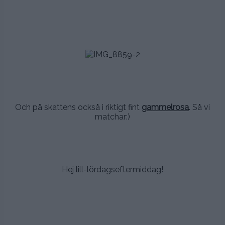
.
.
.
.
.
Och på skattens också i riktigt fint
gammelrosa
. Så vi
matchar:)
.
..
Hej lill-lördagseftermiddag!
.
.