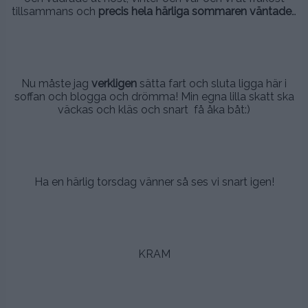
tillsammans och
precis hela härliga sommaren väntade
…
.
..
Nu måste jag
verkligen
sätta fart och sluta ligga här i
soffan och blogga och drömma! Min egna lilla skatt ska
väckas och kläs och snart få åka båt:)
.
..
Ha en härlig torsdag vänner så ses vi snart igen!
,
,
KRAM
.
.