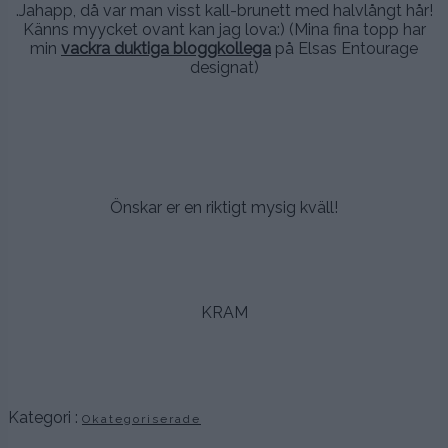
.Jahapp, då var man visst kall-brunett med halvlångt hår!
Känns myycket ovant kan jag lova:) (Mina fina topp har
min
vackra duktiga bloggkollega
på Elsas Entourage
designat)
.
.
.
Önskar er en riktigt mysig kväll!
.
.
KRAM
.
.
Kategori :
Okategoriserade