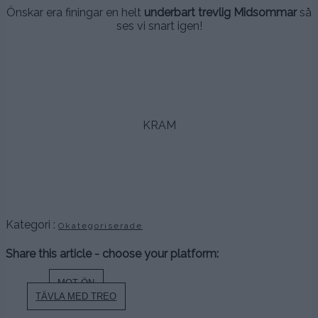
Önskar era finingar en helt
underbart trevlig Midsommar
så
ses vi snart igen!
.
.
.
KRAM
.
.
.
Kategori :
Okategoriserade
Share this article - choose your platform:
Inläggsnavigering
MOT ÖN
TÄVLA MED TREO