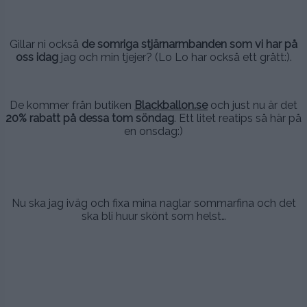
,
Gillar ni också
de somriga stjärnarmbanden som vi har på
oss idag
jag och min tjejer? (Lo Lo har också ett grått:).
.
De kommer från butiken
Blackballon.se
och just nu är det
20% rabatt på dessa tom söndag
. Ett litet reatips så här på
en onsdag:)
.
.
Nu ska jag iväg och fixa mina naglar sommarfina och det
ska bli huur skönt som helst…
.
.
.