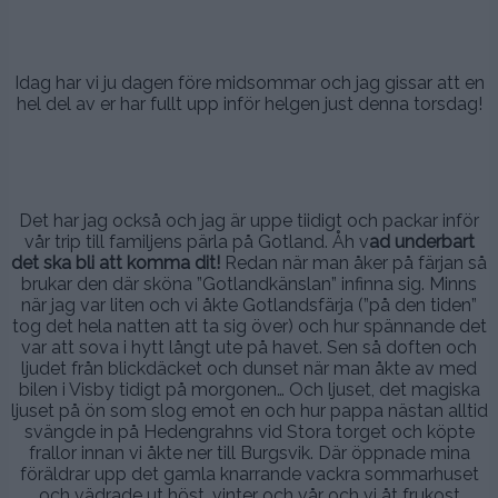
.
..
Idag har vi ju dagen före midsommar och jag gissar att en
hel del av er har fullt upp inför helgen just denna torsdag!
..
.
Det har jag också och jag är uppe tiidigt och packar inför
vår trip till familjens pärla på Gotland. Åh v
ad underbart
det ska bli att komma dit!
Redan när man åker på färjan så
brukar den där sköna ”Gotlandkänslan” infinna sig. Minns
när jag var liten och vi åkte Gotlandsfärja (”på den tiden”
tog det hela natten att ta sig över) och hur spännande det
var att sova i hytt långt ute på havet. Sen så doften och
ljudet från blickdäcket och dunset när man åkte av med
bilen i Visby tidigt på morgonen… Och ljuset, det magiska
ljuset på ön som slog emot en och hur pappa nästan alltid
svängde in på Hedengrahns vid Stora torget och köpte
frallor innan vi åkte ner till Burgsvik. Där öppnade mina
föräldrar upp det gamla knarrande vackra sommarhuset
och vädrade ut höst, vinter och vår och vi åt frukost