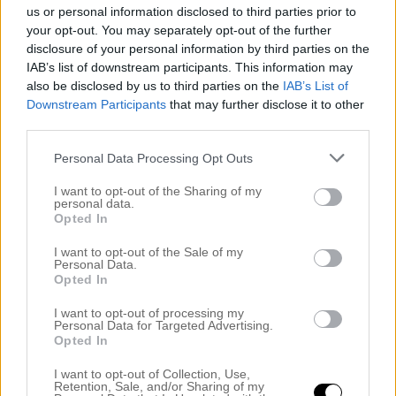
H of P BADRUM
us or personal information disclosed to third parties prior to
H of P ENTRÉ
your opt-out. You may separately opt-out of the further
H of P KONTOR
disclosure of your personal information by third parties on the
H of P MATSAL
IAB’s list of downstream participants. This information may
H of P TERASS
H of P TRÄDGÅRD
also be disclosed by us to third parties on the
IAB’s List of
H of P VARDAGSRUM
Downstream Participants
that may further disclose it to other
HÄLSA SKÖNHET TRÄNING
third parties.
HELGENS GOTTGOTT
HEMMA
Personal Data Processing Opt Outs
Okategoriserade
RECEPT
I want to opt-out of the Sharing of my
RECEPT BAKVERK & GODIS
personal data.
Opted In
REPORTAGE
RESOR
I want to opt-out of the Sale of my
SAMARBETE AKADEMIKLINIKEN
Personal Data.
SKATTERNA
Opted In
SKATTERNAS RUM
TIPS FRÅN ER
I want to opt-out of processing my
TIPS FRÅN MIG
Personal Data for Targeted Advertising.
Uncategorized
Opted In
VÅRA FÄRGKODER
VÅRT NORMANDIE
I want to opt-out of Collection, Use,
Retention, Sale, and/or Sharing of my