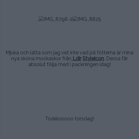
.
.
.
.
.
Mjuka och lätta som jag vet inte vad på fötterna är mina
nya sköna mockaskor från
Ldir
Styleicon
. Dessa får
absolut följa med i packningen idag!
.
.
..
.
Todelooooo torsdag!
.