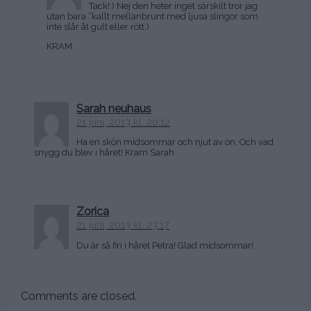
Tack!:) Nej den heter inget särskilt tror jag
utan bara ”kallt mellanbrunt med ljusa slingor som
inte slår åt gult eller rött:)
KRAM
Sarah neuhaus
21 juni, 2013 kl. 20:12
Ha en skön midsommar och njut av ön. Och vad
snygg du blev i håret! Kram Sarah
Zorica
21 juni, 2013 kl. 23:17
Du är så fin i håret Petra! Glad midsommar!
Comments are closed.