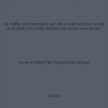
.
.
Så maffig. (och herrregud vad det är svårt att fota när det
är så grått och mörkt, bilderna blir liksom som de blir:)
.
.
.
Ha nu en riktigt fab fredagskväll raringar!
.
.
.
KRAM
.