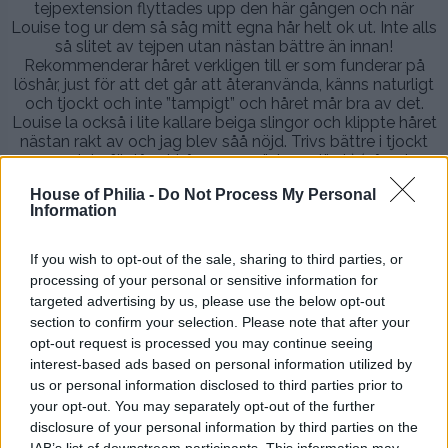
tejpextension flyttades upp den här gången och när
Louise tog ur dem så såg mitt egna hår helt ok ut. Inte alls
så slitet av tejpen utan nästan bättre än innan!
Rekommenderar håret verkligen till er som funderar på
löshår, just för att det går att återanvända, känns naturligt
och tjockt och inte ”tampigt” och håret mår bra av det.
Louise la också i lite kallare beiga slingor och klippte håret
nästan rakt av och jag blev såå nöjd. Trivs bättre i tjockt
men inte för långt hår, ser mer ”elegant” ut:) (såg ni
förresten när Trinny & Susannah klippte av håret på någon
House of Philia -
Do Not Process My Personal
kvinna förra veckan i programmet där de stylar kändisar?
Information
Oh my vilken kymig stämning det blev, tyckte verkligen
synd om hon som fick håret kapat. Fast det blev 100 ggr
snyggare:) Nåväl. kontakta Louise louise@hairtalk.se om ni
If you wish to opt-out of the sale, sharing to third parties, or
undrar över något gällande Hairtalk. Hon kan svara på allt:)
processing of your personal or sensitive information for
targeted advertising by us, please use the below opt-out
.
section to confirm your selection. Please note that after your
opt-out request is processed you may continue seeing
.
interest-based ads based on personal information utilized by
.
us or personal information disclosed to third parties prior to
your opt-out. You may separately opt-out of the further
Nu ska jag piffa till mig & fixa till mitt hår (plattar det nog:)
disclosure of your personal information by third parties on the
och sen ska det njutas lördag här!