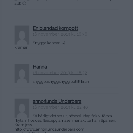
allt) 🙂
En blandad kompott
16 november, 2013 kl. 16:36
Snygga kappan! =)
kramar
Hanna
16 november, 2013 kl. 18:32
snyggelisnyggsnygg outfit! kram!
annorlunda Underbara
16 november, 2013 kl. 22:40
Så härligt det ser ut, höstsol. Idag fick vi första
”kylan” hos oss, fleecepyjamasen har åkt på här i Spanien.
Kram jess
http://www.annorlundaunderbara.com