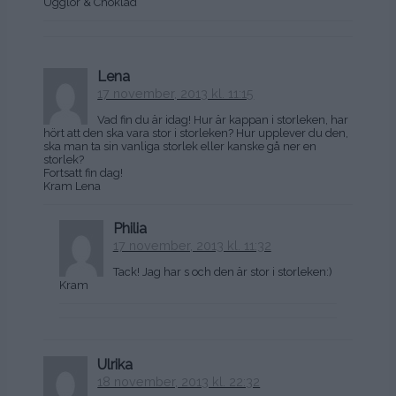
Ugglor & Choklad
Lena
17 november, 2013 kl. 11:15
Vad fin du är idag! Hur är kappan i storleken, har
hört att den ska vara stor i storleken? Hur upplever du den,
ska man ta sin vanliga storlek eller kanske gå ner en
storlek?
Fortsatt fin dag!
Kram Lena
Philia
17 november, 2013 kl. 11:32
Tack! Jag har s och den är stor i storleken:)
Kram
Ulrika
18 november, 2013 kl. 22:32