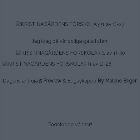
.
.
.
.
Jag idag på vår soliga gata i stan!
.
.
.
Dagens är tröja
5 Preview
& Bugsykappa
By Malene Birger
.
.
.
.
Todeloooo vänner!
.