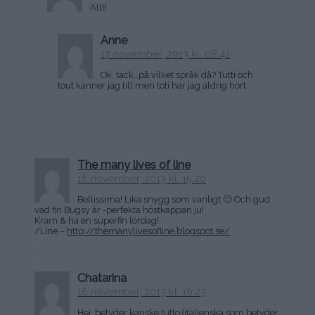
Allt!
Anne
17 november, 2013 kl. 08:41
Ok, tack…på vilket språk då? Tutti och
tout känner jag till men toti har jag aldrig hört.
The many lives of line
16 november, 2013 kl. 15:20
Bellissima! Lika snygg som vanligt 🙂 Och gud
vad fin Bugsy är -perfekta höstkappan ju!
Kram & ha en superfin lördag!
/Line –
http://themanylivesofline.blogspot.se/
Chatarina
16 november, 2013 kl. 16:23
Hej, betyder kanske tutto (italienska som betyder