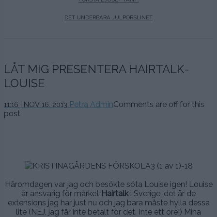
DET UNDERBARA JULPORSLINET
LÅT MIG PRESENTERA HAIRTALK-
LOUISE
Petra Admin
Comments are off for this
11:16 | NOV 16. 2013
post.
.
.
.
.
Häromdagen var jag och besökte söta Louise igen! Louise
är ansvarig för märket
Hairtalk
i Sverige, det är de
extensions jag har just nu och jag bara måste hylla dessa
lite (NEJ, jag får inte betalt för det. Inte ett öre!) Mina