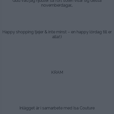
Gud vad jag njuuter så fort solen visar sig dessa
novemberdagar…
.
.
Happy shopping tjejer & inte minst – en happy lördag till er
alla!:)
.
.
.
KRAM
.
.
.
Inlägget är i samarbete med Isa Couture