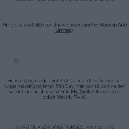
.
.
Hur söt & cool bild (konstnären heter
Jennifer Madden Arte
Limited
).
.
.
.
.
Finaste lyxigaste julpyntet detta år är definitivt den här
tunga mässingsstjärnan från Day. Man kan så klart ha den
när det inte är jul också:) Från
My Tivol
i. (Glasvasen är
också från My Tivoli)
.
.