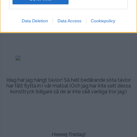
TAVLOR
Petra Admin
Comments are off for this
17:01 | NOV 15. 2013
Data Deletion
Data Access
Cookiepolicy
post.
.
.
.
.
.
.
Idag har jag hängt tavlor! Så helt bedårande söta tavlor
har fått flytta in i vår matsal (Och jag har inte sett dessa
konsttryck tidigare så de är inte såå vanliga tror jag:)
.
.
.
Heeeej Fredag!