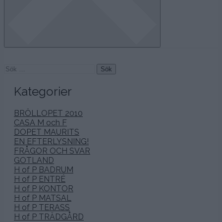
Sök
efter:
Kategorier
BRÖLLOPET 2010
CASA M och F
DOPET MAURITS
EN EFTERLYSNING!
FRÅGOR OCH SVAR
GOTLAND
H of P BADRUM
H of P ENTRÉ
H of P KONTOR
H of P MATSAL
H of P TERASS
H of P TRÄDGÅRD