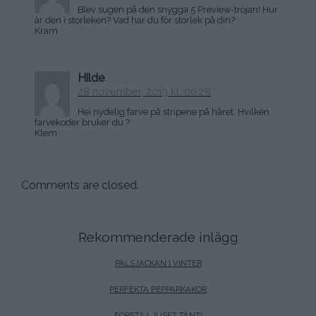
Blev sugen på den snygga 5 Preview-tröjan! Hur
är den i storleken? Vad har du för storlek på din?
Kram
Hilde
28 november, 2013 kl. 00:28
Hei nydelig farve på stripene på håret. Hvilken
farvekoder bruker du ?
Klem
Comments are closed.
Rekommenderade inlägg
PÄLSJACKAN I VINTER
PERFEKTA PEPPARKAKOR
FÖRSTA LJUSET TÄNT!