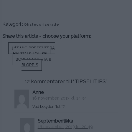
.
.
Kategori :
Okategoriserade
Share this article - choose your platform:
Inläggsnavigering
LÅT MIG PRESENTERA
HAIRTALK-LOUISE
BORSTA BORSTA &
BLOPPIS
12 kommentarer till “
TIPSELITIPS
”
Anne
16 november, 2013 kl. 14:34
Vad betyder ”toti”?
Septemberflikka
16 november, 2013 kl. 20:49