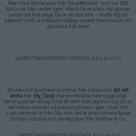
Men först lite fler pics från ”jul-piffbordet” som har fått
flytta ner från vinden igen! Måste ha en plats där jag kan
samla det fina juliga. De är ett tips btw – skaffa dig ett
”julbord”! (mitt är enklaste möjliga variant med bockar och
glasskiva från Ikea)
.
.
.
.
.
Brickan och ljusstaken kommer från Länna och
allt det
andra
från
My Tivoli
! (har en hel låda toksnyggt juligt
hemma på lån då jag fotat åt dem men jag tror nog att en
del måste stanna:) Julgransprydnader i glas, silver och
svart sammet är från Day och det är även Advenstljuset.
Doftljus Voluspa och spretig gran från Walther & Co.
.
.