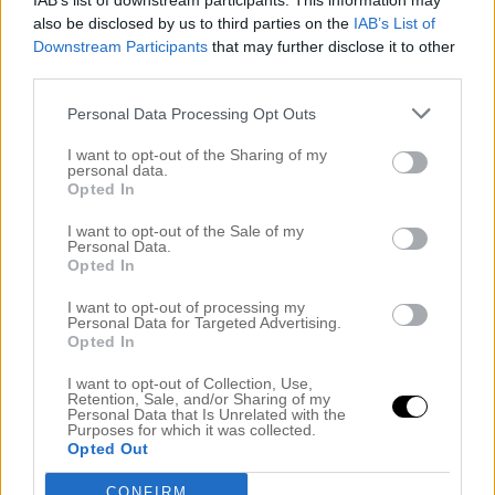
IAB’s list of downstream participants. This information may
..
also be disclosed by us to third parties on the
IAB’s List of
Downstream Participants
that may further disclose it to other
See U girls!
third parties.
.
Personal Data Processing Opt Outs
.
I want to opt-out of the Sharing of my
personal data.
.
Opted In
KRAM
I want to opt-out of the Sale of my
Personal Data.
.
Opted In
.
I want to opt-out of processing my
Personal Data for Targeted Advertising.
Opted In
.
I want to opt-out of Collection, Use,
Kategori :
Okategoriserade
Retention, Sale, and/or Sharing of my
Personal Data that Is Unrelated with the
Purposes for which it was collected.
Share this article - choose your platform:
Opted Out
JULPYNT SMYGER SIG IN & NYA
CONFIRM