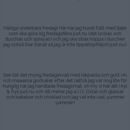
.
.
Härliga underbara fredag! Här har jag huset fullt med tjejer
som ska göra sig fredagsfiiina just nu (det lockas och
duschas och sprayas) och jag ska strax hoppa i duschen
jag också (har tränat så jag är inte tippeltopfräsch just nu:)
.
.
Sen blir det mysig fredagskväll med räkpasta och gott vin
och maaassa godsaker efter det (alltså jag var nog lite för
hungrig när jag handlade fredagsmat, oh my vi har allt i kyl
& frys just nu och då menar jag a l l t. Ostar och glassar
och bakelser och choklad och jag vet inte vad, yummie
yummie:)
.
.