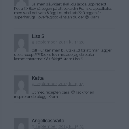
Ja, men självklart skall du lägga upp recept
Petra 🙂 Blev så sugen på att baka din Franska äppelkaka,
men skall det vara 8 ägg i dubbelsats?? Bloggen är
superhärlig! I love felgoodkänslan du ger 🙂 Kram
Lisa S
9 september, 2014 kl. 14:20
Oj!! Hur kan man bli utskälld för att man lägger
ut ett recept?!?! Tack o lov missade jag de elaka
kommentarerna! Så tråkigt!! Kram Lisa S
Katta
9 september, 2014 kl. 15:14
Ut med recepten bara! 🙂 Tack för en
inspirerande blogg! Kram
Angelicas Värld
9 september, 2014 kl. 15:31