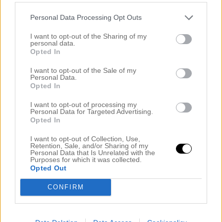
Personal Data Processing Opt Outs
.
I want to opt-out of the Sharing of my
.
personal data.
Opted In
.
.
I want to opt-out of the Sale of my
Personal Data.
.
.
Så kanske några vill veta var ”dagens” är inhandlad och
Opted In
då kan jag berätta att kjolen är en gammal By Malene
Birger, sneakers är ett par gamla sneakers från Philippe
I want to opt-out of processing my
Model, tunikan är från Second Female och långkoftan från
Personal Data for Targeted Advertising.
Just Female
båda Isa Couture.
Opted In
.
I want to opt-out of Collection, Use,
Retention, Sale, and/or Sharing of my
.
Personal Data that Is Unrelated with the
Purposes for which it was collected.
.
Opted Out
.
CONFIRM
.
Todeloooo nya vecka!