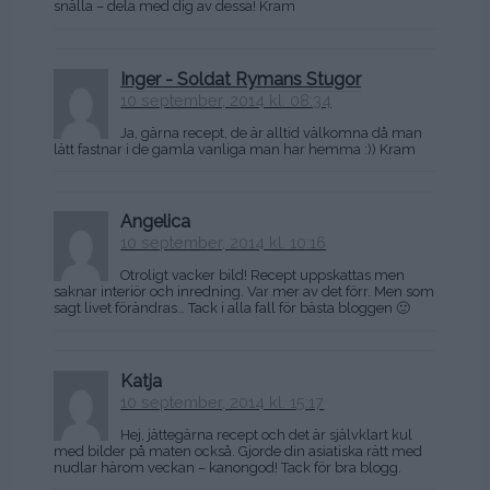
snälla – dela med dig av dessa! Kram
Inger - Soldat Rymans Stugor
10 september, 2014 kl. 08:34
Ja, gärna recept, de är alltid välkomna då man
lätt fastnar i de gamla vanliga man har hemma :)) Kram
Angelica
10 september, 2014 kl. 10:16
Otroligt vacker bild! Recept uppskattas men
saknar interiör och inredning. Var mer av det förr. Men som
sagt livet förändras… Tack i alla fall för bästa bloggen 🙂
Katja
10 september, 2014 kl. 15:17
Hej, jättegärna recept och det är självklart kul
med bilder på maten också. Gjorde din asiatiska rätt med
nudlar härom veckan – kanongod! Tack för bra blogg.