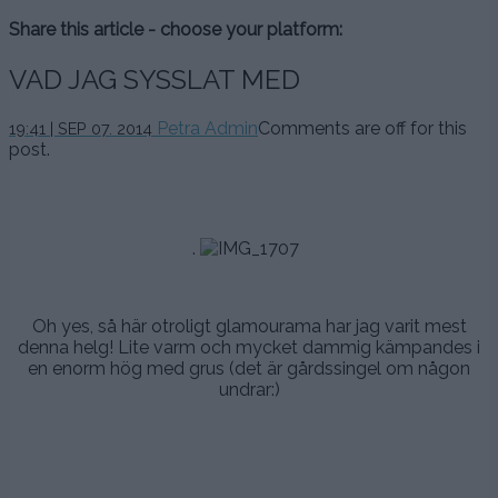
Share this article - choose your platform:
VAD JAG SYSSLAT MED
Petra Admin
Comments are off for this
19:41 | SEP 07. 2014
post.
.
.
.
.
.
Oh yes, så här otroligt glamourama har jag varit mest
denna helg! Lite varm och mycket dammig kämpandes i
en enorm hög med grus (det är gårdssingel om någon
undrar:)
.
.