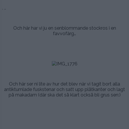
. ..
.
Och här har vi ju en senblommande stockros i en
favvofärg…
.
.
.
.
.
Och här ser ni lite av hur det blev när vi tagit bort alla
antiktumlade fuskstenar och satt upp plåtkanter och lagt
på makadam (där ska det så klart också bli grus sen:)
.
.
.