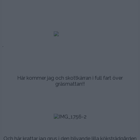
.
.
.
.
.
.
.
Här kommer jag och skottkärran i full fart över
gräsmattan!!
.
.
.
.
.
Och här krattar jag grus i den blivande lilla köksträdgården