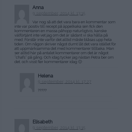
Anna
9 september, 2014 kl. 13:15
Var nog så att det vara bara en kommentar som
inte var positiv till recept på äppelkaka sen fick den
kommentaren en massa påhopp naturligtvis, kanske
välförtjänt inte vet jag om det är sådant vi ska hålla på
med. Förstår inte varför det alltid måste blåsas upp hela
tiden. Om någon skriver något dumt låt det vara istället för
att uppmärksamma det med kommentarer tillbaka. Man
ser alltid här på antalet kommentarer om det är något
”chafs” på gång. Och idag tycker jag nästan Petra ber om
det. och visst fler kommentarer idag 🙂
Helena
9 september, 2014 kl. 17:27
?????
Elisabeth
9 september, 2014 kl. 13:15