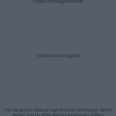
Finaste måndagsbuketten
.
.
.
.
.
Todelooooo bloggisar!
.
.
.
.
.
Här har jag och Beabus tagit lite skön sovmorgon denna
tisdag. Just nu sitter skatten uppkrupen i soffan i