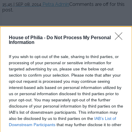
Petra Admin
Comments are off for this
15:45 | SEP 08. 2014
post.
.
.
.
House of Philia -
Do Not Process My Personal
Information
.
.
If you wish to opt-out of the sale, sharing to third parties, or
.
processing of your personal or sensitive information for
.
targeted advertising by us, please use the below opt-out
section to confirm your selection. Please note that after your
Så här ser jag ut idag och så här ser jag gärna ut ”hösten
opt-out request is processed you may continue seeing
2014″… Kjol och blus och till det lös kofta och till det ett
interest-based ads based on personal information utilized by
par sneakers på fötterna. Ska shoppa ett par till sådana
us or personal information disclosed to third parties prior to
tror jag, så jag har några att välja på för sneakers är typ sko
your opt-out. You may separately opt-out of the further
nummer uno denna höst och jippie för det toksköna
skomodet:)
disclosure of your personal information by third parties on the
IAB’s list of downstream participants. This information may
.
also be disclosed by us to third parties on the
IAB’s List of
Downstream Participants
that may further disclose it to other
.
third parties.