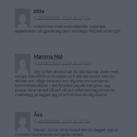
bitte
9 september, 2014 kl. 09:01
Instämmer med ovanstående. Appropå
äppelkakan, så gjorde jag den i söndags. Mycket smarrigt!!
Mamma Mat
9 september, 2014 kl. 09:09
Jag tycker absolut att du ska blanda, även med
recept. Det tillhör ju livsstilen och allt det andra som du
skriver om. Våga vara och bry dig inte om surisarna i
kommentarsfältet – det försöker jag att inte göra. Jag
provar dina recept då och då och eftersom jag driver en
matblogg så lägger jag ut och länkar till dig ibland.
Åsa
9 september, 2014 kl. 09:10
Hejsan, älskar dina recept,det du lägger upp är
mycket inspirerande och goda recept.