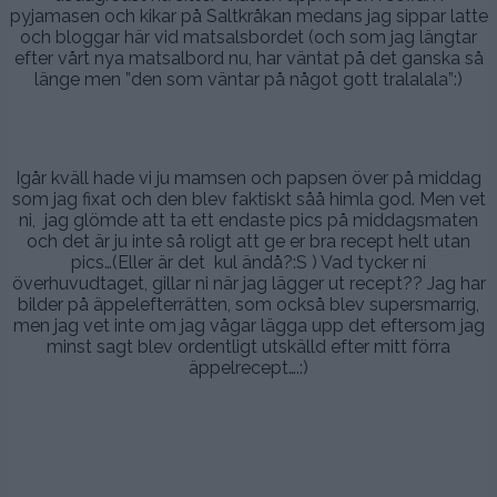
pyjamasen och kikar på Saltkråkan medans jag sippar latte
och bloggar här vid matsalsbordet (och som jag längtar
efter vårt nya matsalbord nu, har väntat på det ganska så
länge men ”den som väntar på något gott tralalala”:)
.
.
Igår kväll hade vi ju mamsen och papsen över på middag
som jag fixat och den blev faktiskt såå himla god. Men vet
ni, jag glömde att ta ett endaste pics på middagsmaten
och det är ju inte så roligt att ge er bra recept helt utan
pics…(Eller är det kul ändå?:S ) Vad tycker ni
överhuvudtaget, gillar ni när jag lägger ut recept?? Jag har
bilder på äppelefterrätten, som också blev supersmarrig,
men jag vet inte om jag vågar lägga upp det eftersom jag
minst sagt blev ordentligt utskälld efter mitt förra
äppelrecept….:)
.
.
.