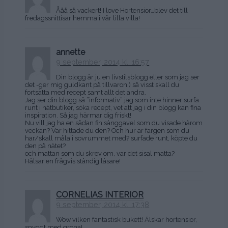
Ååå så vackert! I love Hortensior…blev det till
fredagssnittisar hemma i vår lilla villa!
annette
9 september, 2014 kl. 16:57
Din blogg är ju en livstilsblogg eller som jag ser
det -ger mig guldkant på tillvaron:) så visst skall du
fortsätta med recept samt allt det andra.
Jag ser din blogg så ”informativ” jag som inte hinner surfa
runt i nätbutiker, söka recept, vet att jag i din blogg kan fina
inspiration. Så jag härmar dig friskt!
Nu vill jag ha en sådan fin sänggavel som du visade härom
veckan? Var hittade du den? Och hur är färgen som du
har/skall måla i sovrummet med? surfade runt, köpte du
den på nätet?
och mattan som du skrev om, var det sisal matta?
Hälsar en frågvis ständig läsare!
CORNELIAS INTERIOR
9 september, 2014 kl. 17:38
Wow vilken fantastisk bukett! Älskar hortensior,
snyggt med gröna!