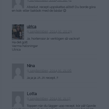
Absolut, recept uppskattas alltid! Du borde göra
en kok- eller bakbok med de bästa! 😉
ulrica
9 september, 2014 kl. 20:29
Ja, hortensior är verkligen så vackra!!
Ha det gott.
Varma hälsningar
Ulrica
Nina
9 september, 2014 kl. 21:06
Ja ja ja JA JA recept…!!
Lotta
9 september, 2014 kl. 21:17
Toppen när du lägger upp recept, kör på! Gjorde