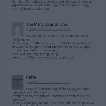
Härligt att få middagstips, fikatips och lite goda vintips när
jag ändå klickar in och kollar läget på din mysiga blogg.
Kram & ha en bra dag, Åsa
The Many Lives of Line
9 september, 2014 kl. 09:29
Vilken helt underbar bukett! Hortensior är så
himla fina<3
Och ja, recept mottages tacksamt! Finns inget mysigare än
att utveckla sina gourmetkunskaper i köket med ett glas
rött som assistent nu om hösten:)
Kram & ha en riktigt mysig tisdag,
Line –
http://themanylivesofline.blogspot.se
Catta
9 september, 2014 kl. 09:44
Lovely! Åh, måste nog oxå köpa mig en buket
hortensior, så fluffigt vackra!
Mysigt med sovmorgon, och spännande att få se det nya
bordet 🙂
Haha, ja herregud! Ajabaja, inga äppelkekerecept du, vekar