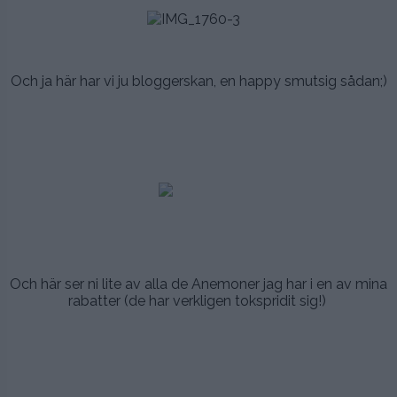
.
.
Och ja här har vi ju bloggerskan, en happy smutsig sådan;)
.
.
.
.
.
Och här ser ni lite av alla de Anemoner jag har i en av mina
rabatter (de har verkligen tokspridit sig!)
.
.
.