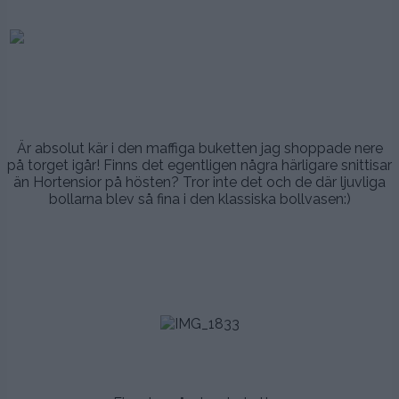
.
.
.
.
.
Är absolut kär i den maffiga buketten jag shoppade nere
på torget igår! Finns det egentligen några härligare snittisar
än Hortensior på hösten? Tror inte det och de där ljuvliga
bollarna blev så fina i den klassiska bollvasen:)
.
.
.
.
.