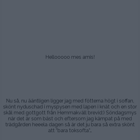
.
.
.
.
.
Hellooooo mes amis!
.
.
.
Nu så, nu ääntligen ligger jag med fötterna högt i soffan,
skönt nyduschad i myspysen med lapen i knät och en stor
skål med gottgott från Hemmakväll brevid:) Söndagsmys
när det är som bäst och eftersom jag kämpat på med
trädgården heeela dagen så är det ju bara så extra skönt
att ”bara toksofta”…