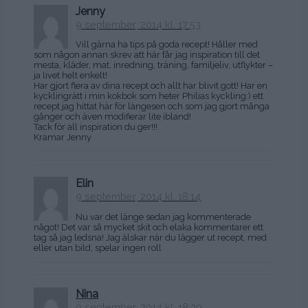
Jenny
9 september, 2014 kl. 17:53
Vill gärna ha tips på goda recept! Håller med
som någon annan skrev att här får jag inspiration till det
mesta, kläder, mat, inredning, träning, familjeliv, utflykter –
ja livet helt enkelt!
Har gjort flera av dina recept och allt har blivit gott! Har en
kycklingrätt i min kokbok som heter Philias kyckling:) ett
recept jag hittat här för längesen och som jag gjort många
gånger och även modifierar lite ibland!
Tack för all inspiration du ger!!!
Kramar Jenny
Elin
9 september, 2014 kl. 18:14
Nu var det länge sedan jag kommenterade
något! Det var så mycket skit och elaka kommentarer ett
tag så jag ledsna! Jag älskar när du lägger ut recept, med
eller utan bild, spelar ingen roll
Nina
9 september, 2014 kl. 18:30