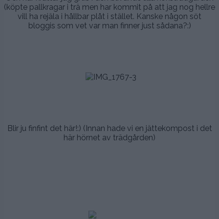
(köpte pallkragar i trä men har kommit på att jag nog hellre
vill ha rejäla i hållbar plåt i stället. Kanske någon söt
bloggis som vet var man finner just sådana?:)
.
.
..
.
.
Blir ju finfint det här!:) (Innan hade vi en jättekompost i det
här hörnet av trädgården)
.
.
.