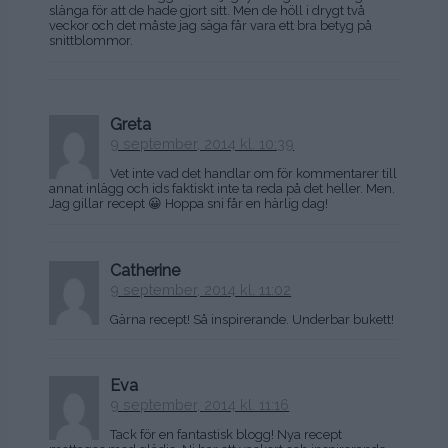
slänga för att de hade gjort sitt. Men de höll i drygt två
veckor och det måste jag säga får vara ett bra betyg på
snittblommor.
Greta
9 september, 2014 kl. 10:39
Vet inte vad det handlar om för kommentarer till
annat inlägg och ids faktiskt inte ta reda på det heller. Men.
Jag gillar recept 😀 Hoppa sni får en härlig dag!
Catherine
9 september, 2014 kl. 11:02
Gärna recept! Så inspirerande. Underbar bukett!
Eva
9 september, 2014 kl. 11:16
Tack för en fantastisk blogg! Nya recept