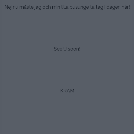
Nej nu måste jag och min lilla busunge ta tag i dagen här!
.
.
.
See U soon!
.
.
.
KRAM
.
.
.
.