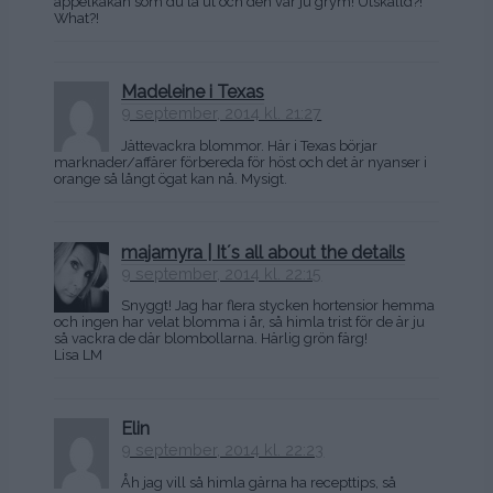
äppelkakan som du la ut och den var ju grym! Utskälld?!
What?!
Madeleine i Texas
9 september, 2014 kl. 21:27
Jättevackra blommor. Här i Texas börjar
marknader/affärer förbereda för höst och det är nyanser i
orange så långt ögat kan nå. Mysigt.
majamyra | It´s all about the details
9 september, 2014 kl. 22:15
Snyggt! Jag har flera stycken hortensior hemma
och ingen har velat blomma i år, så himla trist för de är ju
så vackra de där blombollarna. Härlig grön färg!
Lisa LM
Elin
9 september, 2014 kl. 22:23
Åh jag vill så himla gärna ha recepttips, så