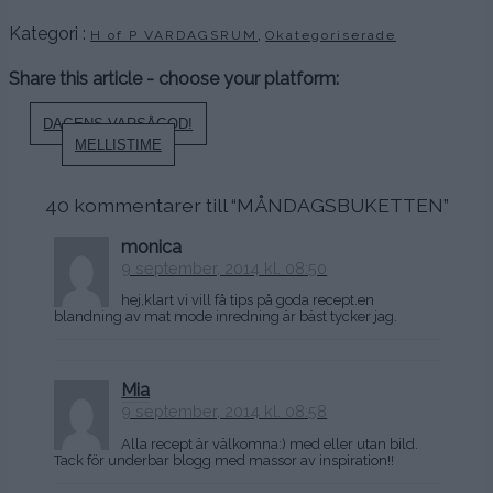
Kategori :
,
H of P VARDAGSRUM
Okategoriserade
Share this article - choose your platform:
Inläggsnavigering
DAGENS VARSÅGOD!
MELLISTIME
40 kommentarer till “
MÅNDAGSBUKETTEN
”
monica
9 september, 2014 kl. 08:50
hej,klart vi vill få tips på goda recept.en
blandning av mat mode inredning är bäst tycker jag.
Mia
9 september, 2014 kl. 08:58
Alla recept är välkomna:) med eller utan bild.
Tack för underbar blogg med massor av inspiration!!