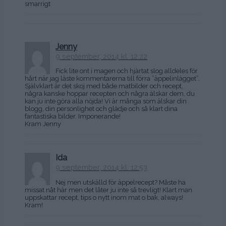
smarrigt
Jenny
9 september, 2014 kl. 12:22
Fick lite ont i magen och hjärtat slog alldeles för
hårt när jag läste kommentarerna till förra ”äppelinlägget”.
Självklart är det skoj med både matbilder och recept,
några kanske hoppar recepten och några älskar dem, du
kan ju inte göra alla nöjda! Vi är många som älskar din
blogg, din personlighet och glädje och så klart dina
fantastiska bilder. Imponerande!
Kram Jenny
Ida
9 september, 2014 kl. 12:53
Nej men utskälld för äppelrecept? Måste ha
missat nåt här men det låter ju inte så trevligt! Klart man
uppskattar recept, tips o nytt inom mat o bak, always!
Kram!