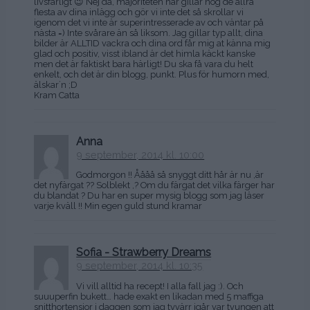
livsfarligt 😉 Nej då, majoriteten här gillar nog de allra
flesta av dina inlägg och gör vi inte det så skrollar vi
igenom det vi inte är superintresserade av och väntar på
nästa =) Inte svårare än så liksom. Jag gillar typ allt, dina
bilder är ALLTID vackra och dina ord får mig at känna mig
glad och positiv, visst ibland är det himla käckt kanske
men det är faktiskt bara härligt! Du ska få vara du helt
enkelt, och det är din blogg, punkt. Plus för humorn med,
älskar´n ;D
Kram Catta
Anna
9 september, 2014 kl. 10:00
Godmorgon !! Åååå så snyggt ditt hår är nu ,är
det nyfärgat ?? Solblekt ,? Om du färgat det vilka färger har
du blandat ? Du har en super mysig blogg som jag läser
varje kväll !! Min egen guld stund kramar
Sofia - Strawberry Dreams
9 september, 2014 kl. 10:35
Vi vill alltid ha recept! I alla fall jag :). Och
suuuperfin bukett… hade exakt en likadan med 5 maffiga
snitthortensior i daggen som jag tyvärr igår var tvungen att