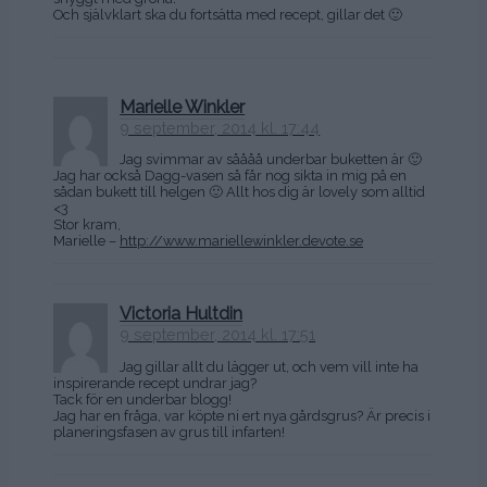
Och självklart ska du fortsätta med recept, gillar det 🙂
Marielle Winkler
9 september, 2014 kl. 17:44
Jag svimmar av såååå underbar buketten är 🙂
Jag har också Dagg-vasen så får nog sikta in mig på en
sådan bukett till helgen 🙂 Allt hos dig är lovely som alltid
<3
Stor kram,
Marielle –
http://www.mariellewinkler.devote.se
Victoria Hultdin
9 september, 2014 kl. 17:51
Jag gillar allt du lägger ut, och vem vill inte ha
inspirerande recept undrar jag?
Tack för en underbar blogg!
Jag har en fråga, var köpte ni ert nya gårdsgrus? Är precis i
planeringsfasen av grus till infarten!