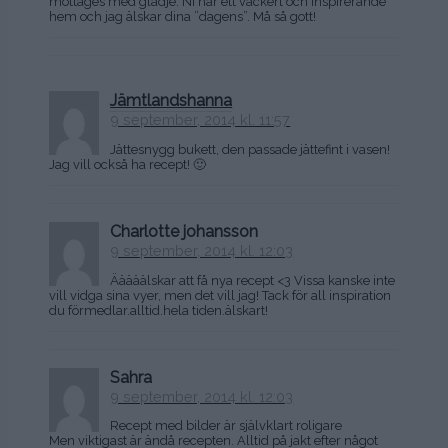
mottages med glädje. Ni har ett vackert och inspirerande
hem och jag älskar dina ”dagens”. Må så gott!
Jämtlandshanna
9 september, 2014 kl. 11:57
Jättesnygg bukett, den passade jättefint i vasen!
Jag vill också ha recept! 🙂
Charlotte johansson
9 september, 2014 kl. 12:03
Ääääälskar att få nya recept <3 Vissa kanske inte
vill vidga sina vyer, men det vill jag! Tack för all inspiration
du förmedlar.alltid.hela tiden.älskart!
Sahra
9 september, 2014 kl. 12:03
Recept med bilder är självklart roligare
Men viktigast är ändå recepten. Alltid på jakt efter något