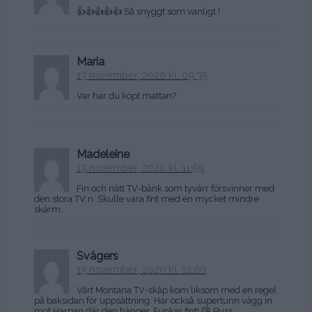
👍👍👍👍👍 Så snyggt som vanligt !
Maria
13 november, 2020 kl. 09:35
Var har du köpt mattan?
Madeleine
13 november, 2020 kl. 11:59
Fin och nätt TV-bänk som tyvärr försvinner med
den stora TV:n. Skulle vara fint med en mycket mindre
skärm.
Svägers
13 november, 2020 kl. 12:00
Vårt Montana TV-skåp kom liksom med en regel
på baksidan för uppsättning. Har också supertunn vägg in
mot Harpan där den hänger. Funkar fint! 😘 Puss