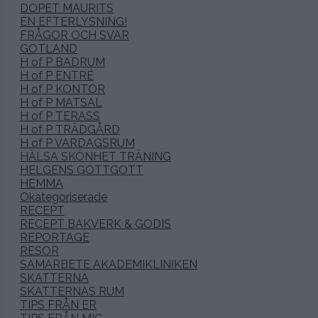
DOPET MAURITS
EN EFTERLYSNING!
FRÅGOR OCH SVAR
GOTLAND
H of P BADRUM
H of P ENTRÉ
H of P KONTOR
H of P MATSAL
H of P TERASS
H of P TRÄDGÅRD
H of P VARDAGSRUM
HÄLSA SKÖNHET TRÄNING
HELGENS GOTTGOTT
HEMMA
Okategoriserade
RECEPT
RECEPT BAKVERK & GODIS
REPORTAGE
RESOR
SAMARBETE AKADEMIKLINIKEN
SKATTERNA
SKATTERNAS RUM
TIPS FRÅN ER