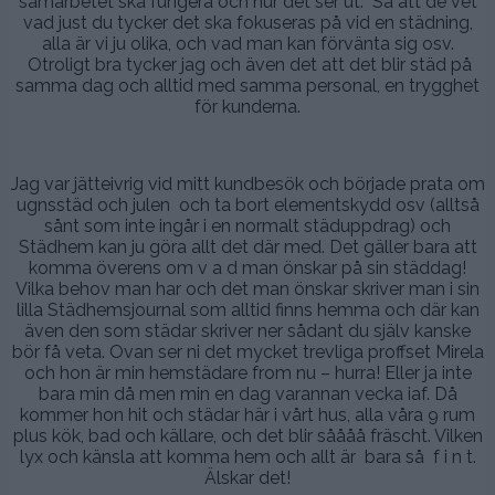
samarbetet ska fungera och hur det ser ut. Så att de vet
vad just du tycker det ska fokuseras på vid en städning,
alla är vi ju olika, och vad man kan förvänta sig osv.
Otroligt bra tycker jag och även det att det blir städ på
samma dag och alltid med samma personal, en trygghet
för kunderna.
Jag var jätteivrig vid mitt kundbesök och började prata om
ugnsstäd och julen och ta bort elementskydd osv (alltså
sånt som inte ingår i en normalt städuppdrag) och
Städhem kan ju göra allt det där med. Det gäller bara att
komma överens om v a d man önskar på sin städdag!
Vilka behov man har och det man önskar skriver man i sin
lilla Städhemsjournal som alltid finns hemma och där kan
även den som städar skriver ner sådant du själv kanske
bör få veta. Ovan ser ni det mycket trevliga proffset Mirela
och hon är min hemstädare from nu – hurra! Eller ja inte
bara min då men min en dag varannan vecka iaf. Då
kommer hon hit och städar här i vårt hus, alla våra 9 rum
plus kök, bad och källare, och det blir såååå fräscht. Vilken
lyx och känsla att komma hem och allt är bara så f i n t.
Älskar det!