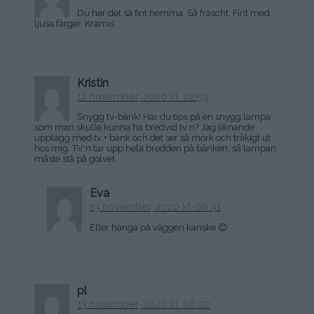
Du har det så fint hemma. Så fräscht. Fint med
ljusa färger. Kramis.
Kristin
12 november, 2020 kl. 22:59
Snygg tv-bänk! Har du tips på en snygg lampa
som man skulle kunna ha bredvid tv:n? Jag liknande
upplägg med tv + bänk och det ser så mörk och tråkigt ut
hos mig. TV:n tar upp hela bredden på bänken, så lampan
måste stå på golvet.
Eva
13 november, 2020 kl. 06:41
Eller hänga på väggen kanske 😊
pl
13 november, 2020 kl. 08:02