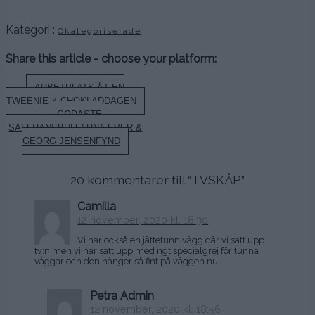
.
Kategori :
Okategoriserade
Share this article - choose your platform:
Inläggsnavigering
ARBETPLATS ÅT EN
TWEENIE & CHOKLADDAGEN
GODASTE
SAFFRANSBULLARNA EVER &
GEORG JENSENFYND
20 kommentarer till “
TVSKÅP
”
Camilla
12 november, 2020 kl. 18:30
Vi har också en jättetunn vägg där vi satt upp
tv:n men vi har satt upp med ngt specialgrej för tunna
väggar och den hänger så fint på väggen nu.
Petra Admin
12 november, 2020 kl. 18:56