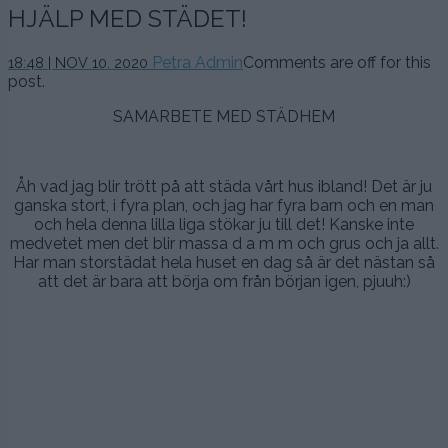
HJÄLP MED STÄDET!
10
Petra Admin
Comments are off for this
18:48 | NOV 10. 2020
november,
post.
2020
SAMARBETE MED STÄDHEM
.
Åh vad jag blir trött på att städa vårt hus ibland! Det är ju
ganska stort, i fyra plan, och jag har fyra barn och en man
och hela denna lilla liga stökar ju till det! Kanske inte
medvetet men det blir massa d a m m och grus och ja allt.
Har man storstädat hela huset en dag så är det nästan så
att det är bara att börja om från början igen, pjuuh:)
.
.
.