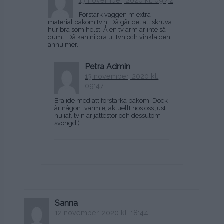
13 november, 2020 kl. 09:42
Förstärk väggen m extra
material bakom tv’n. Då går det att skruva
hur bra som helst. Å en tv arm är inte så
dumt. Då kan ni dra ut tvn och vinkla den
ännu mer.
Petra Admin
13 november, 2020 kl.
09:47
Bra idé med att förstärka bakom! Dock
är någon tvarm ej aktuellt hos oss just
nu iaf, tv:n är jättestor och dessutom
svöngd:)
Sanna
12 november, 2020 kl. 18:44