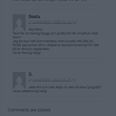
Beata
13 november, 2020 kl. 12:54
Hej Petra,
Tack för en trevlig blogg och grattis till ett smakfull intet
hem!
Jag brukar inte kommentera men kunde inte låta bli….
förlåt: jag tycker att tv-skåpet är oproportionerligt för litet
till er stora tv-apparaten.
Ha en trevlig helg!
D.
13 november, 2020 kl. 15:35
Jätte fint och nätt skåp! Är det vitt eller ljusgrått?
Ha en jättetrevlig helg!
Comments are closed.