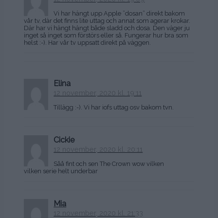
Vi har hängt upp Apple ”dosan” direkt bakom
vår tv, där det finns lite uttag och annat som agerar krokar.
Där har vi hängt hängt både sladd och dosa. Den väger ju
inget så inget som förstörs eller så. Fungerar hur bra som
helst :-). Har vår tv uppsatt direkt på väggen.
Elina
12 november, 2020 kl. 19:11
Tillägg :-). Vi har iofs uttag osv bakom tvn.
Cickie
12 november, 2020 kl. 20:11
Såå fint och sen The Crown wow vilken
vilken serie helt underbar
Mia
12 november, 2020 kl. 21:33