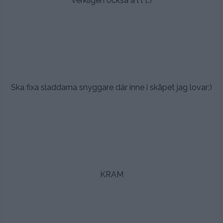
verkligen också a l l t:)
.
.
.
Ska fixa sladdarna snyggare där inne i skåpet jag lovar;)
,
,.
.
.
KRAM
.
.