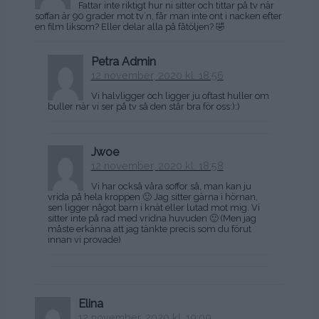
Fattar inte riktigt hur ni sitter och tittar på tv när
soffan är 90 grader mot tv´n, får man inte ont i nacken efter
en film liksom? Eller delar alla på fåtöljen? 🤣
Petra Admin
12 november, 2020 kl. 18:56
Vi halvligger och ligger ju oftast huller om
buller när vi ser på tv så den står bra för oss:):)
Jwoe
12 november, 2020 kl. 18:58
Vi har också våra soffor så, man kan ju
vrida på hela kroppen 🙂 Jag sitter gärna i hörnan,
sen ligger något barn i knät eller lutad mot mig. Vi
sitter inte på rad med vridna huvuden 🙂 (Men jag
måste erkänna att jag tänkte precis som du förut
innan vi provade)
Elina
12 november, 2020 kl. 19:09