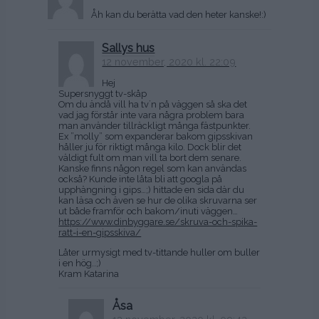
Åh kan du berätta vad den heter kanske!:)
Sallys hus
12 november, 2020 kl. 22:09
Hej
Supersnyggt tv-skåp
Om du ändå vill ha tv´n på väggen så ska det
vad jag förstår inte vara några problem bara
man använder tillräckligt många fästpunkter.
Ex ”molly” som expanderar bakom gipsskivan
håller ju för riktigt många kilo. Dock blir det
väldigt fult om man vill ta bort dem senare.
Kanske finns någon regel som kan användas
också? Kunde inte låta bli att googla på
upphängning i gips…;) hittade en sida där du
kan läsa och även se hur de olika skruvarna ser
ut både framför och bakom/inuti väggen…
https://www.dinbyggare.se/skruva-och-spika-
ratt-i-en-gipsskiva/
Låter urmysigt med tv-tittande huller om buller
i en hög..;)
Kram Katarina
Åsa