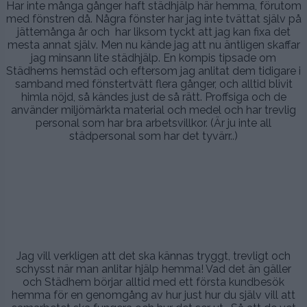
Har inte många gånger haft städhjälp här hemma, förutom
med fönstren då. Några fönster har jag inte tvättat själv på
jättemånga år och har liksom tyckt att jag kan fixa det
mesta annat själv. Men nu kände jag att nu äntligen skaffar
jag minsann lite städhjälp. En kompis tipsade om
Städhems hemstäd och eftersom jag anlitat dem tidigare i
samband med fönstertvätt flera gånger, och alltid blivit
himla nöjd, så kändes just de så rätt. Proffsiga och de
använder miljömärkta material och medel och har trevlig
personal som har bra arbetsvillkor. (Är ju inte all
städpersonal som har det tyvärr..)
.
.
.
Jag vill verkligen att det ska kännas tryggt, trevligt och
schysst när man anlitar hjälp hemma! Vad det än gäller
och Städhem börjar alltid med ett första kundbesök
hemma för en genomgång av hur just hur du själv vill att