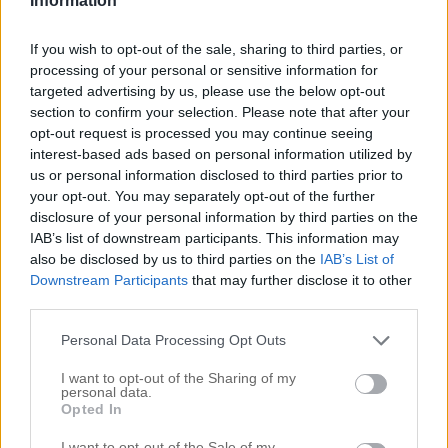
Information
If you wish to opt-out of the sale, sharing to third parties, or
.
processing of your personal or sensitive information for
Lite pics från Beas nyfixade rum idag! Visade på story och
targeted advertising by us, please use the below opt-out
jag har typ blivit dränkt av frågor och kommentarer om
section to confirm your selection. Please note that after your
detta hörn, riktigt kuul:) Yes jag är riktigt nöjd med hur det
opt-out request is processed you may continue seeing
börjar bli där inne och som tur är – Bea är helnöjd! Så glad
interest-based ads based on personal information utilized by
att vi gick på ett. blått tweenie (tonårs) rum, man blir ju
us or personal information disclosed to third parties prior to
bara så glad av blått och av lite färg. Mellanskatten har
your opt-out. You may separately opt-out of the further
fått nytt skrivbord (från Voice) och skrivbordsstol (från
disclosure of your personal information by third parties on the
Muuto) och nya lampa som är den ballaste någonsin. Rätt
IAB’s list of downstream participants. This information may
pricy yes men gör typ hela rummet – heter Lamp de
also be disclosed by us to third parties on the
IAB’s List of
Marseille designad av Le Courbusier redan 1949, fast den
ser så modern ut. Love it
Downstream Participants
that may further disclose it to other
third parties.
.
Personal Data Processing Opt Outs
.
I want to opt-out of the Sharing of my
personal data.
Opted In
I want to opt-out of the Sale of my