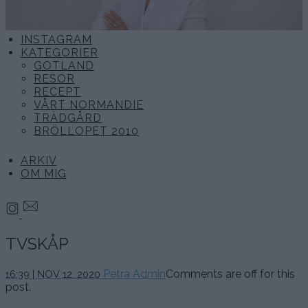
INSTAGRAM
KATEGORIER
GOTLAND
RESOR
RECEPT
VÅRT NORMANDIE
TRÄDGÅRD
BRÖLLOPET 2010
ARKIV
OM MIG
TVSKÅP
13
Petra Admin
Comments are off for this
16:39 | NOV 12. 2020
november,
post.
2020