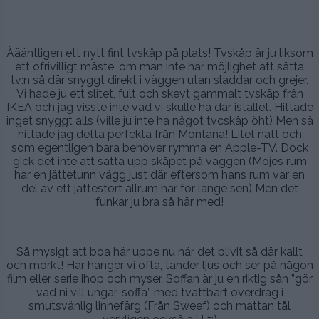
Äääntligen ett nytt fint tvskåp på plats! Tvskåp är ju liksom
ett ofrivilligt måste, om man inte har möjlighet att sätta
tv:n så där snyggt direkt i väggen utan sladdar och grejer.
Vi hade ju ett slitet, fult och skevt gammalt tvskåp från
IKEA och jag visste inte vad vi skulle ha där istället. Hittade
inget snyggt alls (ville ju inte ha något tvcskåp öht) Men så
hittade jag detta perfekta från Montana! Litet nätt och
som egentligen bara behöver rymma en Apple-TV. Dock
gick det inte att sätta upp skåpet på väggen (Mojes rum
har en jättetunn vägg just där eftersom hans rum var en
del av ett jättestort allrum här för länge sen) Men det
funkar ju bra så här med!
….
Så mysigt att boa här uppe nu när det blivit så där kallt
och mörkt! Här hänger vi ofta, tänder ljus och ser på någon
film eller serie ihop och myser. Soffan är ju en riktig sån ”gör
vad ni vill ungar-soffa” med tvättbart överdrag i
smutsvänlig linnefärg (Från Sweef) och mattan tål