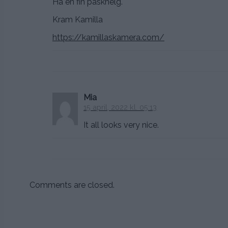
Ha en fin påskhelg.
Kram Kamilla
https://kamillaskamera.com/
Mia
15 april, 2022 kl. 05:13
It all looks very nice.
Comments are closed.