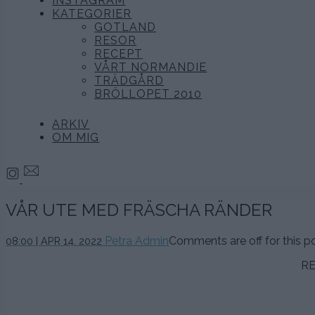
INSTAGRAM
KATEGORIER
GOTLAND
RESOR
RECEPT
VÅRT NORMANDIE
TRÄDGÅRD
BRÖLLOPET 2010
ARKIV
OM MIG
VÅR UTE MED FRÄSCHA RÄNDER
13
Petra Admin
Comments are off for this po
08:00 | APR 14. 2022
april,
2022
RE