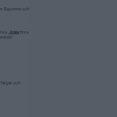
eter Bayonne och
e hos
Jotex
finns
enkelt!
a färger och