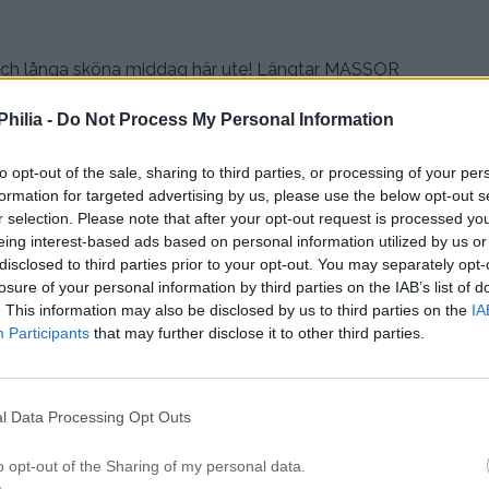
och långa sköna middag här ute! Längtar MASSOR
hilia -
Do Not Process My Personal Information
to opt-out of the sale, sharing to third parties, or processing of your per
formation for targeted advertising by us, please use the below opt-out s
r selection. Please note that after your opt-out request is processed y
här
,
marshallhållare
här
, ampel
här
, citrongul ljuvlig aluminium
eing interest-based ads based on personal information utilized by us or
randig utematta
här
och skön mysig filt med tjocka fransar
hä
disclosed to third parties prior to your opt-out. You may separately opt-
losure of your personal information by third parties on the IAB’s list of
. This information may also be disclosed by us to third parties on the
IA
Participants
that may further disclose it to other third parties.
en hel order hos Jotex (på ordinarie pris) och 5% off på röda pr
ronik) Gäller tom 30/4
l Data Processing Opt Outs
o opt-out of the Sharing of my personal data.