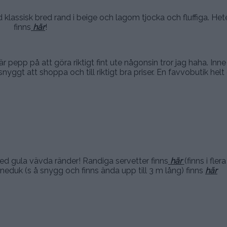
d klassisk bred rand i beige och lagom tjocka och fluffiga. H
finns
här
!
är pepp på att göra riktigt fint ute någonsin tror jag haha. Inn
ggt att shoppa och till riktigt bra priser. En favvobutik helt 
.
ed gula vävda ränder! Randiga servetter finns
här
(finns i fler
neduk (s å snygg och finns ända upp till 3 m lång) finns
här