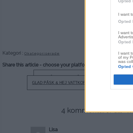
Opted 
.
I want t
Opted 
.
.
I want 
Advertis
Opted 
Kategori :
I want t
Okategoriserade
of my P
was col
Share this article - choose your platform:
Opted 
Inläggsnavigering
UTE PÅ LANDET & PÅSKHANDLAR
GLAD PÅSK & HEJ VATTKOPPOR (IGEN?)
4 kommentarer till “
V
Lisa