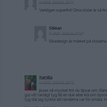
14 april, 2022 kl. 11:54
Verkligen superfint! Dina stolar är så fi
Stikkan
15 april, 2022 kl. 09:25
Sikadesign är märket på stolarna 
Kamilla
14 april, 2022 kl. 21:50
jisses så mycket fint du tipsar om. Ränd
gul vitt randigt tyg till en duk eller klä om dyno
tyg där jag tyckte att ränderna var för smala. H