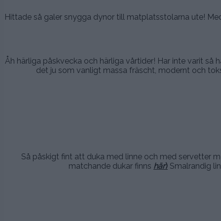
Hittade så galer snygga dynor till matplatsstolarna ute! Me
.
Åh härliga påskvecka och härliga vårtider! Har inte varit så h
det ju som vanligt massa fräscht, modernt och toksny
.
.
Så påskigt fint att duka med linne och med servetter m
matchande dukar finns
här
)
Smalrandig lin
.