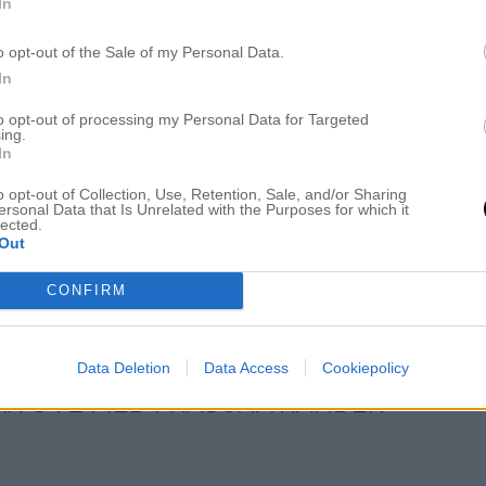
KRAM
In
o opt-out of the Sale of my Personal Data.
In
to opt-out of processing my Personal Data for Targeted
ing.
In
o opt-out of Collection, Use, Retention, Sale, and/or Sharing
ersonal Data that Is Unrelated with the Purposes for which it
lected.
Out
CONFIRM
Data Deletion
Data Access
Cookiepolicy
ÅR UTE MED FRÄSCHA RÄNDER
”