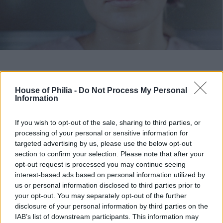
.
House of Philia -
Do Not Process My Personal
Fina Mamma. Har lagt ut den här bilden på henne (pappa
Information
fotograf på tåget) många gånger men jag älskar den<3
If you wish to opt-out of the sale, sharing to third parties, or
.
processing of your personal or sensitive information for
targeted advertising by us, please use the below opt-out
Nu ska jag gå ut och gräva upp en ny plats nere i
section to confirm your selection. Please note that after your
trädgården som ska bli bädd för mina sommarblommor
opt-out request is processed you may continue seeing
som just nu gror som bara den nere i källaren! Men måste
interest-based ads based on personal information utilized by
us or personal information disclosed to third parties prior to
nog skynda mig på här innan det där jobbiga regnet
your opt-out. You may separately opt-out of the further
kommer igen:)
disclosure of your personal information by third parties on the
IAB’s list of downstream participants. This information may