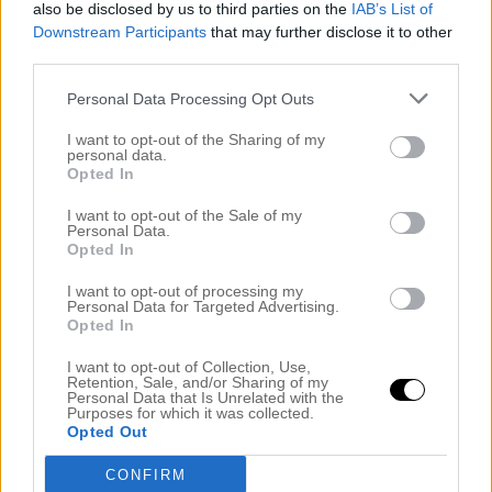
also be disclosed by us to third parties on the
IAB’s List of
Downstream Participants
that may further disclose it to other
Ha nu en riktigt fin Mors Dag alla duktiga mammor!
third parties.
.
Personal Data Processing Opt Outs
KRAM
I want to opt-out of the Sharing of my
personal data.
Opted In
.
I want to opt-out of the Sale of my
Personal Data.
.
Opted In
.
I want to opt-out of processing my
Personal Data for Targeted Advertising.
Opted In
Kategori :
Okategoriserade
I want to opt-out of Collection, Use,
Retention, Sale, and/or Sharing of my
Personal Data that Is Unrelated with the
Purposes for which it was collected.
Share this article - choose your platform:
Opted Out
CONFIRM