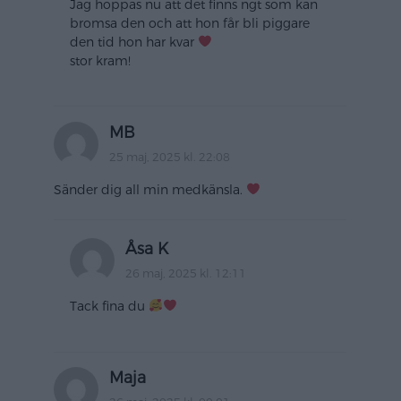
Jag hoppas nu att det finns ngt som kan
bromsa den och att hon får bli piggare
den tid hon har kvar
stor kram!
MB
25 maj, 2025 kl. 22:08
Sänder dig all min medkänsla.
Åsa K
26 maj, 2025 kl. 12:11
Tack fina du
Maja