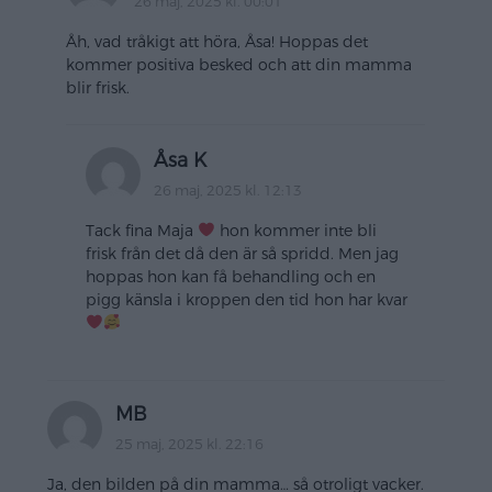
26 maj, 2025 kl. 00:01
Åh, vad tråkigt att höra, Åsa! Hoppas det
kommer positiva besked och att din mamma
blir frisk.
Åsa K
26 maj, 2025 kl. 12:13
Tack fina Maja
hon kommer inte bli
frisk från det då den är så spridd. Men jag
hoppas hon kan få behandling och en
pigg känsla i kroppen den tid hon har kvar
MB
25 maj, 2025 kl. 22:16
Ja, den bilden på din mamma… så otroligt vacker.