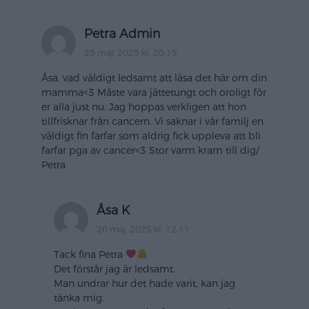
Petra Admin
25 maj, 2025 kl. 20:15
Åsa, vad väldigt ledsamt att läsa det här om din
mamma<3 Måste vara jättetungt och oroligt för
er alla just nu. Jag hoppas verkligen att hon
tillfrisknar från cancern. Vi saknar i vår familj en
väldigt fin farfar som aldrig fick uppleva att bli
farfar pga av cancer<3 Stor varm kram till dig/
Petra
Åsa K
26 maj, 2025 kl. 12:11
Tack fina Petra
Det förstår jag är ledsamt.
Man undrar hur det hade varit, kan jag
tänka mig.