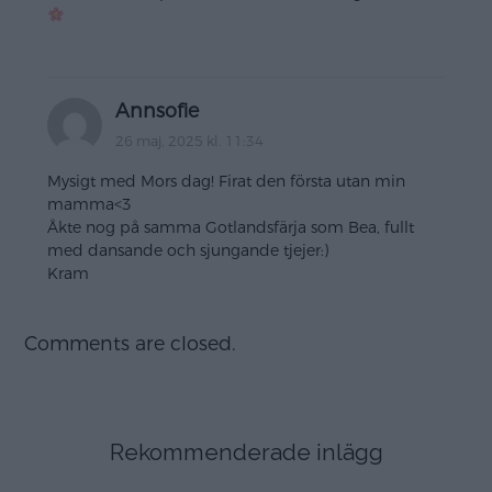
Annsofie
26 maj, 2025 kl. 11:34
Mysigt med Mors dag! Firat den första utan min
mamma<3
Åkte nog på samma Gotlandsfärja som Bea, fullt
med dansande och sjungande tjejer:)
Kram
Comments are closed.
Rekommenderade inlägg