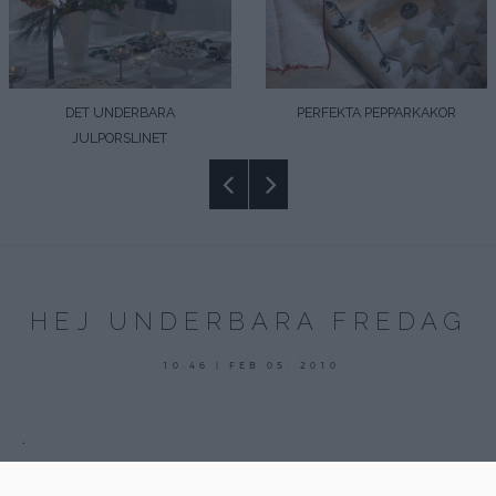
DET UNDERBARA
PERFEKTA PEPPARKAKOR
JULPORSLINET
HEJ UNDERBARA FREDAG
10:46 | FEB 05. 2010
.