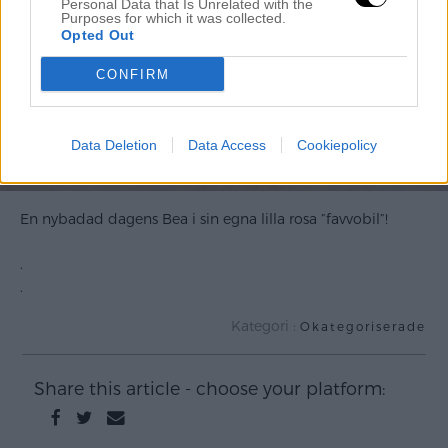
Personal Data that Is Unrelated with the
Purposes for which it was collected.
Opted Out
CONFIRM
Data Deletion
Data Access
Cookiepolicy
En nybadad dagens Bea i sin egna lilla rosa ”favvobil”
!
.
.
Kategori :
Okategoriserade
Share this article - choose your platform: