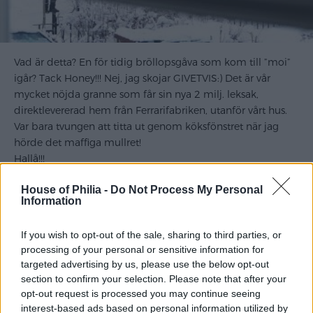
Vad är detta? En för tidig bröllopsgåva som kom till ”moi”
igår? Tack Honey!!!
Nej, jag skojar GIVETVIS:) Det är vår
mycket nöjda granne som får sin nya 2 milj. leksak,
direktlevererad hem från Ferrarifabriken, utanför vårt hus.
Var bara tvungen att titta ut genom köksfönstret när jag
hörde det maffiga mullret!
Hallå!!!
Idag står det en tur med ”lilla familjen” till Stockholm på
House of Philia -
Do Not Process My Personal
schemat! Vi ska titta på olika ting till vårt bröllop och k a n s
Information
k e hinns det med en tur till Humlegårdsgatan och Odd
Molly för att spana in vårnyheterna…
If you wish to opt-out of the sale, sharing to third parties, or
Senare blir det mysig middag hos goda vänner. Som
processing of your personal or sensitive information for
upplagt för en riktigt lyckad Lördag:)
targeted advertising by us, please use the below opt-out
Hoppas att ni får en riktigt bra dag och njuter den!
section to confirm your selection. Please note that after your
Vi ses!
opt-out request is processed you may continue seeing
.
interest-based ads based on personal information utilized by