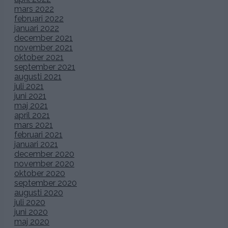
var vackra Hedvig Eleonora kyrka vid Östermalmstorg
Stockholm.)
.
”Vår” supersnygga
Rolls Ro
yce väntade på oss utanför
kyrkan! I den bar det sen av för
fotografering
på bla Hotel
Diplomat och sen efter det vidare till Djurgården.