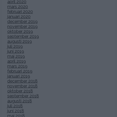
Honey och jag i regnet på väg in till våra
underbara gäster
som väntade inne på på Ulla Winbladh. (
Tusen Tack
alla
för att ni ville vara med och förgylla vår bröllopsdag!!!)