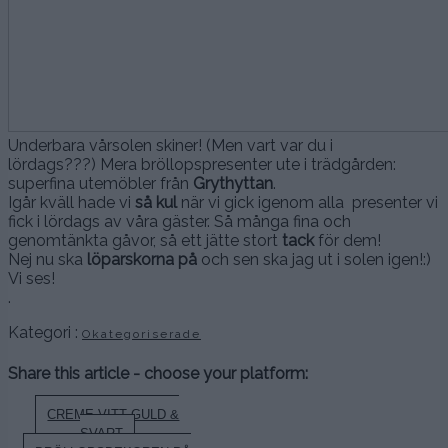
Underbara vårsolen skiner! (Men vart var du i
lördags???) Mera bröllopspresenter ute i trädgården:
superfina utemöbler från
Grythyttan
.
Igår kväll hade vi
så kul
när vi gick igenom alla presenter vi
fick i lördags av våra gäster. Så många fina och
genomtänkta gåvor, så ett jätte stort
tack
för dem!
Nej nu ska
löparskorna på
och sen ska jag ut i solen igen!:)
Vi ses!
.
Kategori :
Okategoriserade
Share this article - choose your platform:
Inläggsnavigering
CREME VITT GULD &
SVART