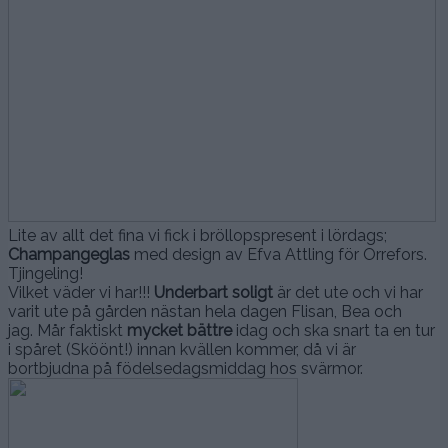
Lite av allt det fina vi fick i bröllopspresent i lördags;
Champangeglas
med design av Efva Attling för Orrefors.
Tjingeling!
Vilket väder vi har!!!
Underbart soligt
är det ute och vi har
varit ute på gården nästan hela dagen Flisan, Bea och
jag. Mår faktiskt
mycket bättre
idag och ska snart ta en tur
i spåret (Sköönt!) innan kvällen kommer, då vi är
bortbjudna på födelsedagsmiddag hos svärmor.