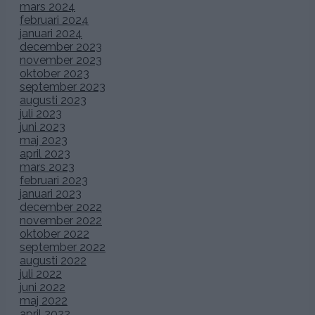
min bukett
med svagt aprikosa och cremefärgade rosor,
creme/guld färgade band och fjädrar. Båda buketterna är
gjorda av de otroligt duktiga floristen/dekoratörerna
Downey
&
Belleville
!
Här har vi precis kommit ut från kyrkan och får underbart
doftande rosblad
kastade över oss
! (
Kyrkan för vår vigsel