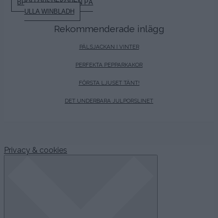
BRÖLLOPSDEKOREN PÅ
ULLA WINBLADH
Rekommenderade inlägg
PÄLSJACKAN I VINTER
PERFEKTA PEPPARKAKOR
FÖRSTA LJUSET TÄNT!
DET UNDERBARA JULPORSLINET
CREME VITT GULD & SVART
Petra Admin
Comments are off for this
17:40 | MAY 10. 2010
post.
…
.