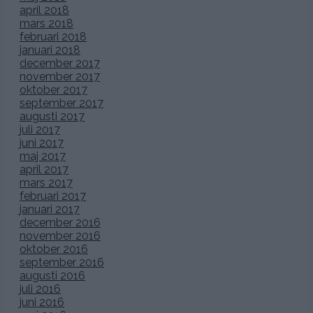
Här på kaffebordet ser man en liten del av den
fantastiska
dekor
i svart/creme/guld/vitt som fanns på restaurangen
gjord av
Downey/Belleville
. (Ska försöka få fram fler bilder,
det var såå fint! Downey hade dessutom fixat massor
med härlig gammeldags jazzmusik som den
här
som
spelade i bakgrunden. Allt för att skapa
rätt stämning! ) Plakatet med ”vår bröllopsdesign”
kommer från
Calligraphen
, som även gjorde våra
menykort, inbjudningskort, vigselprogram etc.