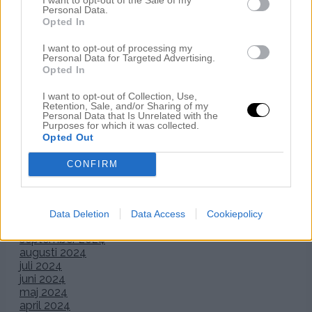
Personal Data.
Opted In
I want to opt-out of processing my
Personal Data for Targeted Advertising.
Opted In
I want to opt-out of Collection, Use,
Retention, Sale, and/or Sharing of my
Personal Data that Is Unrelated with the
Purposes for which it was collected.
Opted Out
CONFIRM
Data Deletion
Data Access
Cookiepolicy
Näbben Flisan framme på altarringen! Hennes
sidenklänning kommer från Sally Membery London, kofta
Sara Louise och svart skinnskor Vincent. I handen: en liten
minivariant
av min brudbukett. Ovanför till höger skymtar