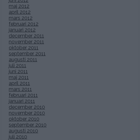
Till bords i den
vackra glaspaviljongen
dekorerad med
svart och vitt! Det jag kände att vi bara
måste ha
på vår
bröllopsmottagning var riktigt
stora vita ballonger
och det
blev verkligen
superhäftigt!
Varje ballong var fastsatt med
ett vackert svart sidenband med bordssiffran synlig på ett
svart kort. Blommorna som stod på borden var bla vita
anemoner och pioner.