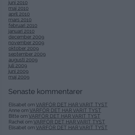
Hihi. Jag och min ”minst sagt”
uppspelta 6-åring
!:)
(Vart tog förresten den fina rosetten Flisan hade i håret
vägen?)