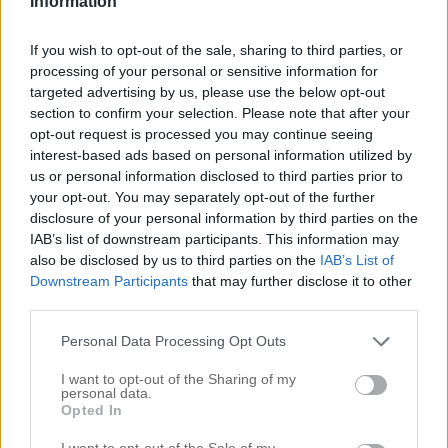
Information
If you wish to opt-out of the sale, sharing to third parties, or
processing of your personal or sensitive information for
targeted advertising by us, please use the below opt-out
section to confirm your selection. Please note that after your
opt-out request is processed you may continue seeing
interest-based ads based on personal information utilized by
us or personal information disclosed to third parties prior to
your opt-out. You may separately opt-out of the further
disclosure of your personal information by third parties on the
IAB’s list of downstream participants. This information may
Singing in the rain! Nygifta och såå lyckliga!!! Foto:
Diana
also be disclosed by us to third parties on the
IAB’s List of
Westöö
Downstream Participants
that may further disclose it to other
.
third parties.
God Eftermiddag Raringar!
.
Personal Data Processing Opt Outs
–
Oj vad jag har känt mig risig idag! Magsjuk och eländig
hela natten och såå trött hela dagen… Kikar ändå in för att
I want to opt-out of the Sharing of my
bjuda er på lite fler bilder från i lördags!:)
personal data.
.
Opted In
I want to opt-out of the Sale of my