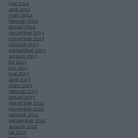
En liten fundersam Beabus smaskar smörgås i sin söta
näbbklänning från Escada.