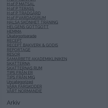
H of P MATSAL
H of P TERASS
H of P TRÄDGÅRD
H of P VARDAGSRUM
HÄLSA SKÖNHET TRÄNING
HELGENS GOTTGOTT
HEMMA
Okategoriserade
RECEPT
RECEPT BAKVERK & GODIS
REPORTAGE
RESOR
SAMARBETE AKADEMIKLINIKEN
SKATTERNA
SKATTERNAS RUM
TIPS FRÅN ER
TIPS FRÅN MIG
Uncategorized
VÅRA FÄRGKODER
VÅRT NORMANDIE
Arkiv