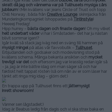
Skål!:) Igår kväll blev det både
bubbel, tårta och mycket
skratt då jag och vännerna var på Tullhusets mysiga 1:års
jubileum
! (Min kvällens var: jeans Circle of Trust och topp
Chill Norway , båda från
Creative Lounge
, skinnjacka från
Munderingkompagniet (shoppades på
Tintinstyle
)
Heeeej Fredag!
Hipp hurrey –
bästa dagen och finaste dagen
! Oh my vilket
helt underbart väder
vi har i Småstaden- det har ju nästan
blivit sommar igen!?
Igår kväll så stack jag iväg ned en sväng till hamnen på
mysigt mingel
på allas vår favvobutik –
Tullhuset
.
Erbjudanden och godsaker och modevisning stod på
kvällens schema. Många bekanta ansikten och
mycket
trevligt var det
och eftersom jag var krasslig redan igår så
– ja, jag är inte bättre idag om man säger så och har
faktiskt helt tappat rösten (så om nån av er som läser har
tänkt att ringa mig idag – glöm det;)
En trappa upp på Tullhuset finns ett
jättemysigt
inrett showroom!
Vänner sen lågstadiet:)
Idag är Beabus ledig från dagis och vi ska strax baka en