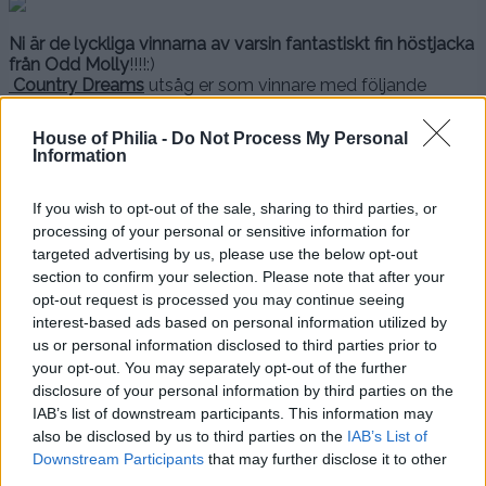
Ni är de lyckliga vinnarna
av varsin fantastiskt fin höstjacka
från Odd Molly
!!!!:)
Country Dreams
utsåg er som vinnare med följande
motiveringar
:
Yvonne
, vinnare av den grå jackan, sa…
House of Philia -
Do Not Process My Personal
Jag har försökt att titta på andra märken men återkommer
Information
ständig till Odd Molly kollektioner. När jag hittar ett plagg
så är det som första gången man blev kär… det liksom
klickar till. När man sen sätter på sig kläderna så blir man
If you wish to opt-out of the sale, sharing to third parties, or
glad och vem vill inte vara glad De kläderna blir aldrig
processing of your personal or sensitive information for
tråkiga utan är alltid mig kära. Sen är de precis som
targeted advertising by us, please use the below opt-out
konstverk skönheten ligger i betraktarens ögon och alla är
section to confirm your selection. Please note that after your
unika.
opt-out request is processed you may continue seeing
.
interest-based ads based on personal information utilized by
Jeanette
, vinnare av den vita jackan, sa…
us or personal information disclosed to third parties prior to
.
your opt-out. You may separately opt-out of the further
Jag skulle bli helt överlycklig om jag vann den vita! Jag
disclosure of your personal information by third parties on the
gillar kläder från Odd Molly för deras mångsidighet. De
passar lika bra till festen som till vardagens klädsel. Men
IAB’s list of downstream participants. This information may
jag känner mig aldrig så vardagsfin som när jag har på mig
also be disclosed by us to third parties on the
IAB’s List of
en Odd Molly. Och alla vet ju att om man känner sig fin så
Downstream Participants
that may further disclose it to other
blir man fin också, för skönheten kommer inifrån.
third parties.