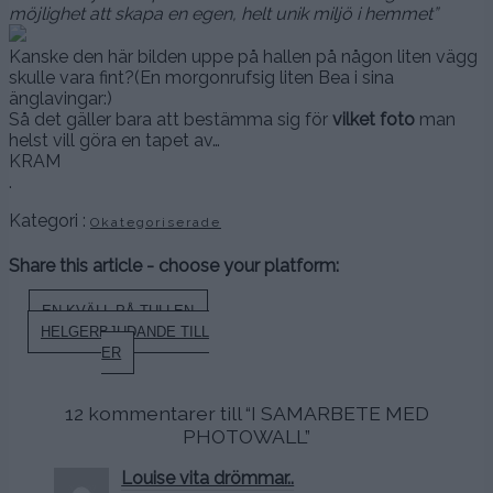
möjlighet att skapa en egen, helt unik miljö i hemmet”
Kanske den här bilden uppe på hallen på någon liten vägg
skulle vara fint?(En morgonrufsig liten Bea i sina
änglavingar:)
Så det gäller bara att bestämma sig för
vilket foto
man
helst vill göra en tapet av…
KRAM
.
Kategori :
Okategoriserade
Share this article - choose your platform:
Inläggsnavigering
EN KVÄLL PÅ TULLEN
HELGERBJUDANDE TILL
ER
12 kommentarer till “
I SAMARBETE MED
PHOTOWALL
”
Louise vita drömmar..