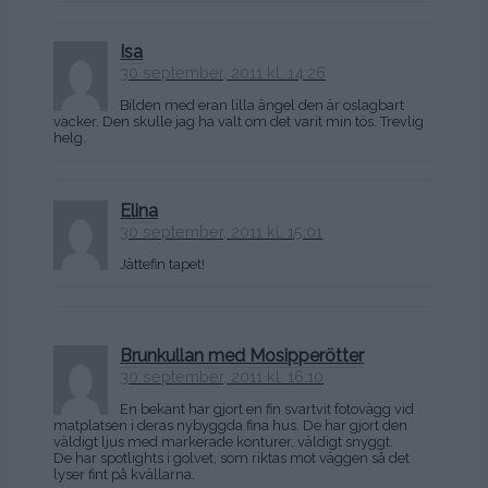
Isa
30 september, 2011 kl. 14:26
Bilden med eran lilla ängel den är oslagbart
vacker. Den skulle jag ha valt om det varit min tös. Trevlig
helg.
Elina
30 september, 2011 kl. 15:01
Jättefin tapet!
Brunkullan med Mosipperötter
30 september, 2011 kl. 16:10
En bekant har gjort en fin svartvit fotovägg vid
matplatsen i deras nybyggda fina hus. De har gjort den
väldigt ljus med markerade konturer, väldigt snyggt.
De har spotlights i golvet, som riktas mot väggen så det
lyser fint på kvällarna.