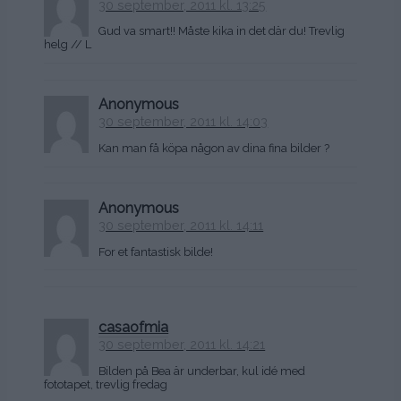
30 september, 2011 kl. 13:25
Gud va smart!! Måste kika in det där du! Trevlig
helg // L
Anonymous
30 september, 2011 kl. 14:03
Kan man få köpa någon av dina fina bilder ?
Anonymous
30 september, 2011 kl. 14:11
For et fantastisk bilde!
casaofmia
30 september, 2011 kl. 14:21
Bilden på Bea är underbar, kul idé med
fototapet, trevlig fredag