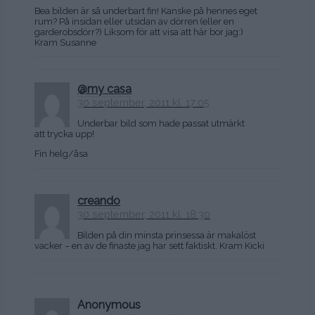
Bea bilden är så underbart fin! Kanske på hennes eget
rum? På insidan eller utsidan av dörren (eller en
garderobsdörr?) Liksom för att visa att här bor jag:)
Kram Susanne
@my casa
30 september, 2011 kl. 17:05
Underbar bild som hade passat utmärkt
att trycka upp!
Fin helg/åsa
creando
30 september, 2011 kl. 18:30
Bilden på din minsta prinsessa är makalöst
vacker – en av de finaste jag har sett faktiskt. Kram Kicki
Anonymous