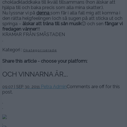
chokladkladdkaka till ikväll tillsammans (hon älskar att
hjälpa till och baka precis som alla mina skatter:).
Nu lyssnar vi på
denna
som får i alla fall mig att komma i
den rätta helgfeelingen (och så sugen på att sticka ut och
springa –
älskar att träna till sån musik
🙂 och sen
fångar vi
fredagen vänner
!!!
KRAMAR FRÅN SMÅSTADEN
.
Kategori :
Okategoriserade
Share this article - choose your platform:
OCH VINNARNA ÄR….
Petra Admin
Comments are off for this
09:07 | SEP 30. 2011
post.
.
.
.