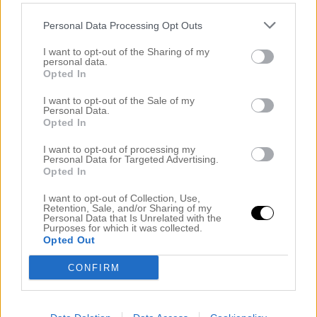
Maila era adressuppgifter och vilken storlek ni önskar till
Personal Data Processing Opt Outs
anna.weinberg@hotmail.com
så kommer snart era nya
jackor hem till er!
I want to opt-out of the Sharing of my
KRAM
personal data.
Psst,
Tusen tack
för alla tävlingsbidrag!!! Måste bara
Opted In
påminna er om att det just nu går att vinna
fantastiskt
Mateusporslin
för hela
10 000 kr
!
I want to opt-out of the Sale of my
Personal Data.
Opted In
.
Kategori :
I want to opt-out of processing my
Okategoriserade
Personal Data for Targeted Advertising.
Opted In
Share this article - choose your platform:
I want to opt-out of Collection, Use,
Privacy & cookies
Retention, Sale, and/or Sharing of my
Personal Data that Is Unrelated with the
Purposes for which it was collected.
Opted Out
CONFIRM