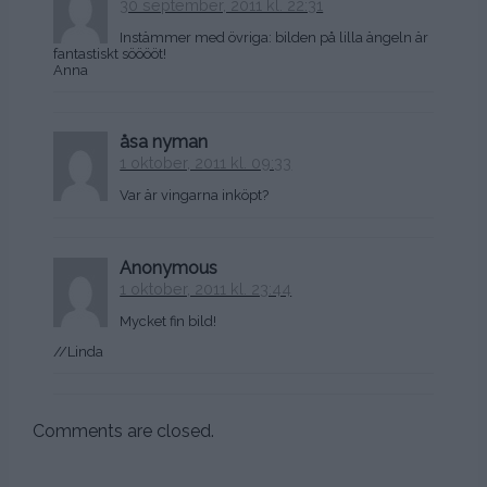
30 september, 2011 kl. 22:31
Instämmer med övriga: bilden på lilla ängeln är
fantastiskt sööööt!
Anna
åsa nyman
1 oktober, 2011 kl. 09:33
Var är vingarna inköpt?
Anonymous
1 oktober, 2011 kl. 23:44
Mycket fin bild!
//Linda
Comments are closed.