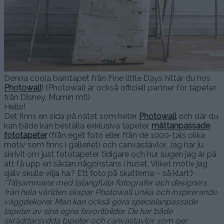
Denna coola barntapet från Fine little Days hittar du hos
Photowall
! (Photowall är också officiell partner för tapeter
från Disney, Mumin mfl)
Hello!
Det finns en sida på nätet som heter
Photowall
och där du
kan både kan beställa exklusiva tapeter,
måttanpassade
fototapeter
(från eget foto eller från de 1000-tals olika
motiv som finns i galleriet) och canvastavlor. Jag har ju
skrivit om just fototapeter tidigare och hur sugen jag är på
att få upp en sådan någonstans i huset. Vilket motiv jag
själv skulle vilja ha? Ett foto på skatterna – så klart;)
”Tillsammans med talangfulla fotografer och designers
från hela världen skapar Photowall unika och inspirerande
väggdekorer. Man kan också göra specialanpassade
tapeter av sina egna favoritbilder. De har både
skräddarsydda tapeter och canvastavlor som ger