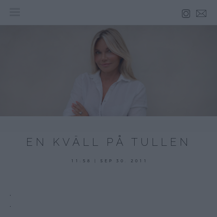
Skip
to
content
EN KVÄLL PÅ TULLEN
11:58 | SEP 30. 2011
.
.