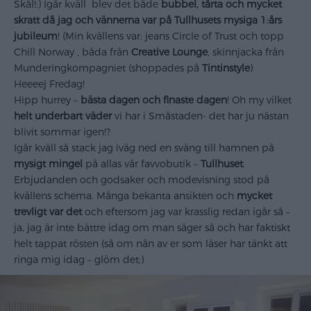
Skål!:) Igår kväll blev det både
bubbel, tårta och mycket
skratt då jag och vännerna var på Tullhusets mysiga 1:års
jubileum
! (Min kvällens var: jeans Circle of Trust och topp
Chill Norway , båda från
Creative Lounge
, skinnjacka från
Munderingkompagniet (shoppades på
Tintinstyle
)
Heeeej Fredag!
Hipp hurrey –
bästa dagen och finaste dagen
! Oh my vilket
helt underbart väder
vi har i Småstaden- det har ju nästan
blivit sommar igen!?
Igår kväll så stack jag iväg ned en sväng till hamnen på
mysigt mingel
på allas vår favvobutik –
Tullhuset
.
Erbjudanden och godsaker och modevisning stod på
kvällens schema. Många bekanta ansikten och
mycket
trevligt var det
och eftersom jag var krasslig redan igår så –
ja, jag är inte bättre idag om man säger så och har faktiskt
helt tappat rösten (så om nån av er som läser har tänkt att
ringa mig idag – glöm det;)