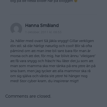
dig på de flesta bilder här på bloggen
Hanna Småland
1 oktober, 2011 kl. 08:53
Ja, håller med ovan! Så jäkla snygg!! Gillar verkligen
din stil, så där härligt naturlig och cool! Blir så ofta
påmind om att man inte bli tant bara för man är
morsa och att det, för mig, har blivit ännu ”viktigare”
att få vara snygg och fräsch! Nu låter det ju som att
man som mamma ska mer tänka på ens yttre än på
sina barn, men jag tycker att alla mammor ska rå
om sig själva och vårda sitt yttre! Ni hänger nog
med! Stor cyber-kram, du inspirerar mig!!!
Comments are closed.