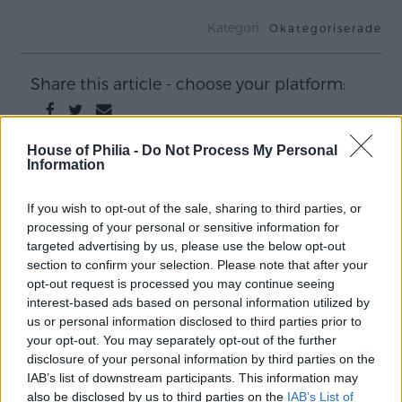
Kategori :
Okategoriserade
Share this article - choose your platform:
House of Philia -
Do Not Process My Personal
Information
Inläggsnavigering
OCH VINNARNA ÄR….
I SAMARBETE MED
PHOTOWALL
If you wish to opt-out of the sale, sharing to third parties, or
processing of your personal or sensitive information for
targeted advertising by us, please use the below opt-out
section to confirm your selection. Please note that after your
7 kommentarer till “
EN KVÄLL PÅ TULLEN
”
opt-out request is processed you may continue seeing
interest-based ads based on personal information utilized by
Att vara någons fru
us or personal information disclosed to third parties prior to
30 september, 2011 kl. 12:14
your opt-out. You may separately opt-out of the further
disclosure of your personal information by third parties on the
Alltså du är så jäkla snygg! Och vad roligt ni verkar ha
IAB’s list of downstream participants. This information may
haft det – skönt att du får chans att komma ut på lite
also be disclosed by us to third parties on the
IAB’s List of