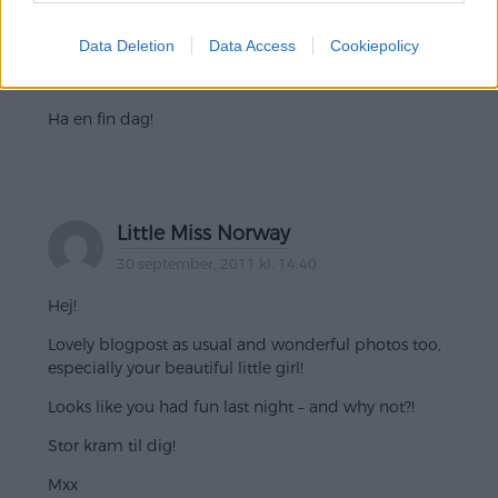
Satte du i färre extensions nu, ser väldigt lagom ut
Data Deletion
Data Access
Cookiepolicy
iaf. Vilken sort, och vad kostar det egentligen??
Tacksam för svar!
Ha en fin dag!
Little Miss Norway
30 september, 2011 kl. 14:40
Hej!
Lovely blogpost as usual and wonderful photos too,
especially your beautiful little girl!
Looks like you had fun last night – and why not?!
Stor kram til dig!
Mxx