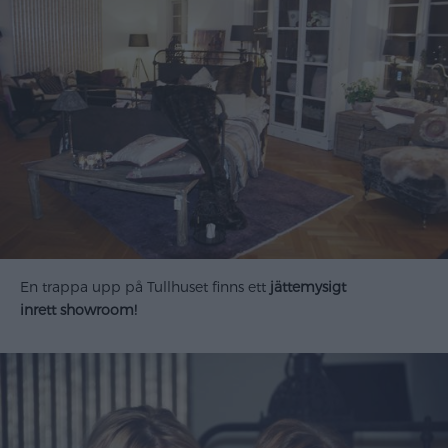
En trappa upp på Tullhuset finns ett
jättemysigt
inrett showroom!