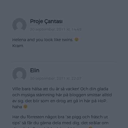
Proje Çantası
30 september, 2011 kl. 14:48
Helena and you look like twins.
Kram.
Elin
30 september, 2011 kl. 22:07
Ville bara hälsa att du är så vacker! Och din glada
och mysiga stämning här på bloggen smittar alltid
av sig, det blir som en drog att gå in här på HoP..
haha
Har du förresten något bra ”se pigg och fräsch ut
tips” så får du gärna dela med dig, det strålar om