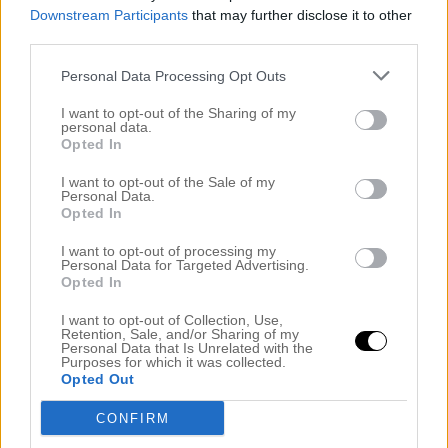
sånt då och då ändå.
Downstream Participants
that may further disclose it to other
third parties.
Personal Data Processing Opt Outs
Radhusdrömmar
I want to opt-out of the Sharing of my
30 september, 2011 kl. 13:01
personal data.
Opted In
Härligt, kul med en kläd, vin och tjejkväll
Skulle gärna vilja kika in i den butiken, men
I want to opt-out of the Sale of my
Personal Data.
lite långt att åka.
Opted In
Ha en fin helg!
I want to opt-out of processing my
Personal Data for Targeted Advertising.
Kram Johanna
Opted In
I want to opt-out of Collection, Use,
Retention, Sale, and/or Sharing of my
Personal Data that Is Unrelated with the
Anonymous
Purposes for which it was collected.
Opted Out
30 september, 2011 kl. 13:38
CONFIRM
Men gu vad roligt! Och hjälp, vad lika du och Helena
är, som tvillingar! =)