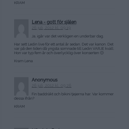
KRAM
Lena - gott för själen
26 juli, 2012 kl. 09:19
Ja, igår var det verkligen en underbar dag.
Har sett Ledin live för ett antal år sedan. Det var kanon. Det
var på den tiden då yngsta somnade till Ledin VARJE kväll.
Hon var typ fem år och överlycklig över konserten 🙂
Kram Lena
Anonymous
26 juli, 2012 kl. 09:26
Fin baddräkt och bikini tjejerna har. Var kommer
dessa ifrån?
KRAM