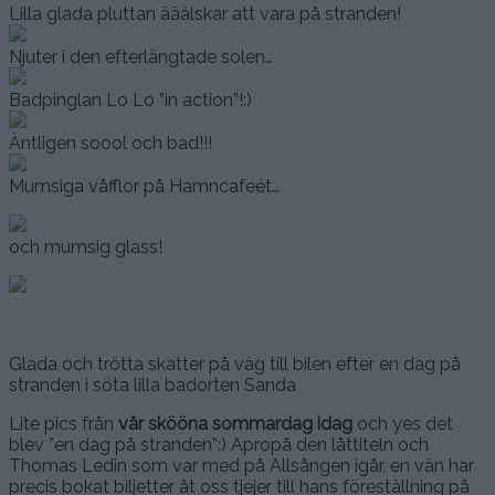
Lilla glada pluttan ääälskar att vara på stranden!
Njuter i den efterlängtade solen…
Badpinglan Lo Lo ”in action”!:)
Äntligen soool och bad!!!
Mumsiga våfflor på Hamncafeét…
och mumsig glass!
Glada och trötta skatter på väg till bilen efter en dag på
stranden i söta lilla badorten Sanda
Lite pics från
vår skööna sommardag idag
och yes det
blev ”en dag på stranden”:) Apropå den låttiteln och
Thomas Ledin som var med på Allsången igår, en vän har
precis bokat biljetter åt oss tjejer till hans föreställning på