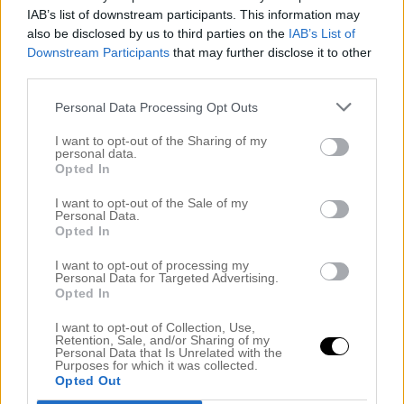
IAB’s list of downstream participants. This information may
also be disclosed by us to third parties on the
IAB’s List of
Downstream Participants
that may further disclose it to other
third parties.
Tjingeling mes amis!
Personal Data Processing Opt Outs
Nedan kommer kanske världens bästa ”fynd” just nu:)
I want to opt-out of the Sharing of my
personal data.
Opted In
I want to opt-out of the Sale of my
.
Personal Data.
Opted In
Var runt och letade krukor till altanen häromdagen vilket
I want to opt-out of processing my
Personal Data for Targeted Advertising.
inte var det enklaste direkt. (Älskar ju nethandel men den
Opted In
lämpar sig kanske inte så bra till tuuunga stora krukor:) For
hit och dit och till slut fann jag ju exakt vad jag ville ha!
I want to opt-out of Collection, Use,
Stora rejäla, klassiska, okonstlade, oplastiga och i en
Retention, Sale, and/or Sharing of my
perfekt grå ton till vårt laserade terassgolv
. Det bästa av
Personal Data that Is Unrelated with the
allt? Priset! Halva priset tom! Fanns massor på rea hos
Purposes for which it was collected.
Opted Out
Plantagen för typ en hundring:)