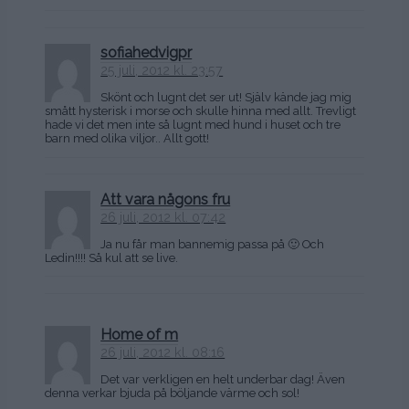
sofiahedvigpr
25 juli, 2012 kl. 23:57
Skönt och lugnt det ser ut! Själv kände jag mig
smått hysterisk i morse och skulle hinna med allt. Trevligt
hade vi det men inte så lugnt med hund i huset och tre
barn med olika viljor.. Allt gott!
Att vara någons fru
26 juli, 2012 kl. 07:42
Ja nu får man bannemig passa på 🙂 Och
Ledin!!!! Så kul att se live.
Home of m
26 juli, 2012 kl. 08:16
Det var verkligen en helt underbar dag! Även
denna verkar bjuda på böljande värme och sol!