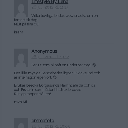
Lifestyle By Lena
26 juli, 2012 kl. 11:17
Vilka ljuvliga bilder, wow snacka om en
fantastisk dag!
Njut på fina du!
kram
Anonymous
26 juli, 2012 kl. 13:12
Ser ut som ni haft en underbar dag! 🙂
Det lilla mysiga Sandabadet ligger i Kvicksund och
är inte någon egen ort. 😉
Brukar besöka Borgåsunds Hamncafé då och då
och Fiskar´n som håller till strax bredvid.
Riktiga toppenställen!
mvh Mi
emmafoto
26 juli, 2012 kl. 19:05