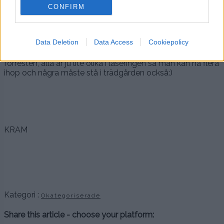
CONFIRM
Data Deletion
Data Access
Cookiepolicy
Några riktigt stora och vackra lavendel och hortensior fick
också följa med. Måste nog åka och köpa några krukor till
förresten, alla är ju lite olika i laseringen så man kan ha flera
ihop och några måste stå i trädgården också:)
KRAM
Kategori :
Okategoriserade
Share this article - choose your platform: