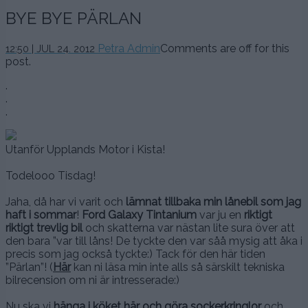
BYE BYE PÄRLAN
Petra Admin
Comments are off for this
12:50 | JUL 24. 2012
post.
.
.
.
Utanför Upplands Motor i Kista!
Todelooo Tisdag!
Jaha, då har vi varit och
lämnat tillbaka min lånebil som jag
haft i sommar
!
Ford Galaxy Tintanium
var ju en
riktigt
riktigt trevlig bil
och skatterna var nästan lite sura över att
den bara ”var till låns! De tyckte den var såå mysig att åka i
precis som jag också tyckte:) Tack för den här tiden
”Pärlan”! (
Här
kan ni läsa min inte alls så särskilt tekniska
bilrecension om ni är intresserade:)
Nu ska vi
hänga i köket här och göra sockerkringlor
och