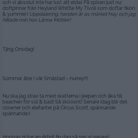
och vi absolut inte har lust att elda) På spisen just nu:
doftpinnar från Heyland Whittle My Tivoli som doftar fikon
& yummie:)
Uppdatering: handen är av märket Hay och jag
hittade min hos Länna Möbler!
Tjing Onsdag!
Sommar åter i vår Småstad – hurrey!!!
Nu ska jag strax ta med skatterna i jeepen och åka till
beachen för sol & bad! Så skööönt! Senare idag blir det
clowner och elefanter på Circus Scott, spännande
spännande:)
Hoppas ni har en riktigt fin dag så ses vi senare!