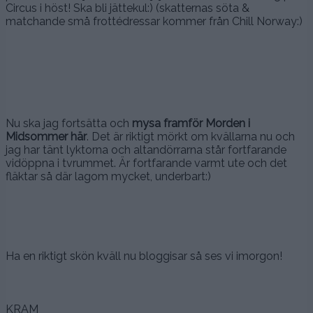
Circus i höst! Ska bli jättekul:) (skatternas söta &
matchande små frottédressar kommer från Chill Norway:)
Nu ska jag fortsätta och
mysa framför Morden i
Midsommer här
. Det är riktigt mörkt om kvällarna nu och
jag har tänt lyktorna och altandörrarna står fortfarande
vidöppna i tvrummet. Är fortfarande varmt ute och det
fläktar så där lagom mycket, underbart:)
Ha en riktigt skön kväll nu bloggisar så ses vi imorgon!
KRAM