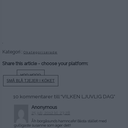
.
Kategori :
Okategoriserade
Share this article - choose your platform:
Inläggsnavigering
HOO HOOO
SMÅ BLÅ TJEJER I KÖKET
10 kommentarer till “
VILKEN LJUVLIG DAG
”
Anonymous
25 juli, 2012 kl. 23:28
Åh borgåsunds hamncafe! Bästa stället med
gulligaste susanne som äger det!!