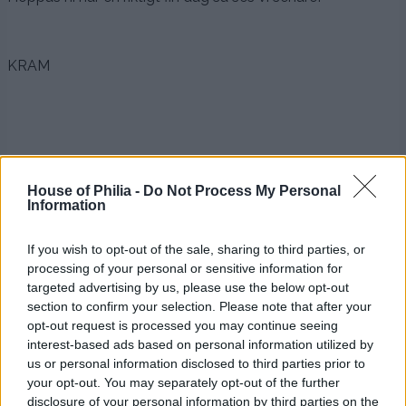
KRAM
.
House of Philia -
Do Not Process My Personal
Information
Kategori :
Okategoriserade
If you wish to opt-out of the sale, sharing to third parties, or
Share this article - choose your platform:
processing of your personal or sensitive information for
targeted advertising by us, please use the below opt-out
ETT LITET TIPS
section to confirm your selection. Please note that after your
opt-out request is processed you may continue seeing
Petra Admin
Comments are off for this
15:08 | JUL 24. 2012
interest-based ads based on personal information utilized by
post.
us or personal information disclosed to third parties prior to
your opt-out. You may separately opt-out of the further
.
.
disclosure of your personal information by third parties on the