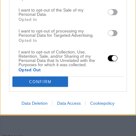
vara snyggare än någonsin, såå himla bra och sjöng en
underbar liten vemodig låt. Ni vet en sån där som ger en
I want to opt-out of the Sale of my
en aningens gåshud:) Satt där på Gotland och tyckte den
Personal Data.
var så bra men glömde jag bort den tills jag hörde ”Var är
Opted In
du min vän” på radion för någon vecka sedan och nu går
den på repeat på Spotify (och har du Spotify så kan du
I want to opt-out of processing my
lyssna på den
här.
Har du inte det så kan du ju se
Personal Data for Targeted Advertising.
Opted In
uppträdandet på Allsången
här
🙂
.
I want to opt-out of Collection, Use,
Retention, Sale, and/or Sharing of my
Personal Data that Is Unrelated with the
.
Purposes for which it was collected.
Opted Out
Myslåtstips i höst mina vänner!
CONFIRM
.
.
Data Deletion
Data Access
Cookiepolicy
KRAM
.
.