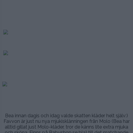
.
.
.
.
.
.
.
.
.
Bea innan dagis och idag valde skatten kläder helt själv:)
Favvon är just nu nya mjukisklänningen från Molo (Bea har
alltid gillat just Molo-kläder, tror de känns lite extra mjuka
och sköna. Finns på Babyshop.se bla) till det matchande