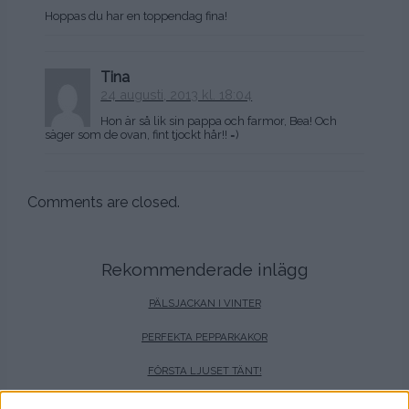
Hoppas du har en toppendag fina!
Tina
24 augusti, 2013 kl. 18:04
Hon är så lik sin pappa och farmor, Bea! Och
säger som de ovan, fint tjockt hår!! =)
Comments are closed.
Rekommenderade inlägg
PÄLSJACKAN I VINTER
PERFEKTA PEPPARKAKOR
FÖRSTA LJUSET TÄNT!
DET UNDERBARA JULPORSLINET