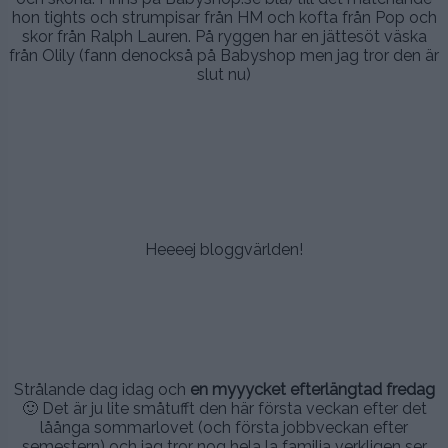
hon tights och strumpisar från HM och kofta från Pop och
skor från Ralph Lauren. På ryggen har en jättesöt väska
från Olily (fann denockså på Babyshop men jag tror den är
slut nu)
.
.
.
.
Heeeej bloggvärlden!
.
..
…
Strålande dag idag och
en myyycket efterlängtad fredag
🙂 Det är ju lite småtufft den här första veckan efter det
låånga sommarlovet (och första jobbveckan efter
semestern) och jag tror nog hela la familia verkligen ser