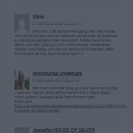
Stina
23 augusti, 2013 kl. 14:37
Mmmm, tufft att komma igång. Men det måste
vara skönt att bara barnen behöver passa tider, du behöver
ju inte tänka på egna tider dessutom. Måste vara himla
skönt, avis där! Upp 5:30 och vissa mornar måste även
maken vara tiiidig, och det blir skolbuss för barnen.. Men
bra kanske att lära sig ta ansvar själv! =)
Annorlunda Underbara
23 augusti, 2013 kl. 15:11
Min man kommer idag så vi kör hemmamys här
i Spanien. Ska bli skönt att ha honom här i några dagar,
innan jobbet i Sverige kallar hem honom igen.
Kram jess
http://annorlundaunderbara.wordpress.com/2013/08/23/im-
a-sucker-for-black-white/
Jeanette HOUSE OF SILVER