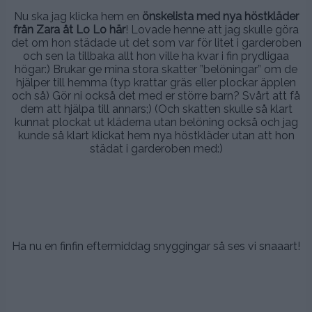
Nu ska jag klicka hem en
önskelista med nya höstkläder
från Zara åt Lo Lo här
! Lovade henne att jag skulle göra
det om hon städade ut det som var för litet i garderoben
och sen la tillbaka allt hon ville ha kvar i fin prydligaa
högar:) Brukar ge mina stora skatter ”belöningar” om de
hjälper till hemma (typ krattar gräs eller plockar äpplen
och så) Gör ni också det med er större barn? Svårt att få
dem att hjälpa till annars;) (Och skatten skulle så klart
kunnat plockat ut kläderna utan belöning också och jag
kunde så klart klickat hem nya höstkläder utan att hon
städat i garderoben med:)
.
.
.
Ha nu en finfin eftermiddag snyggingar så ses vi snaaart!
.
.