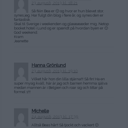
23 augusti, 2013 kl. 18:21
Så fiiiin Bea er 🙂 og hvor er hun blevet stor,
synes jeg. Har fulgt din blog i flere år, og synes den er
fantastisk.
Skal til Sverige i weekenden og glææææder mig. Netop
booket hotel i Lund og er spændt på hvordan byen er 🙂
God weekend.
Kram
Jeanette
Hanna Grönlund
23 augusti, 2013 kl. 19:10
Vilket hår hon din lilla stjärna!!! Så fin! Ha en
super mysig kväll, här är jag och barnen hemma själva
medan mannen är i Belgien och roar sig och tittar på
formel 1!!!
Michelle
24 augusti, 2013 kl. 17:39
Alltså Beas hår!! Så tjockt och vackert 🙂