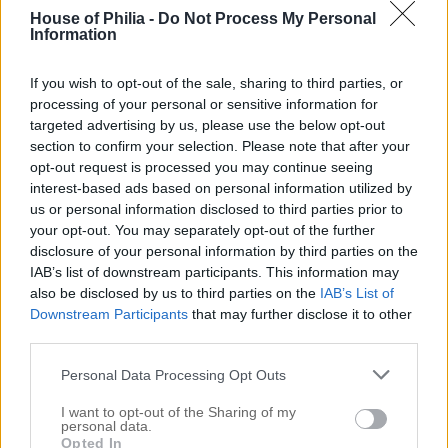
House of Philia -
Do Not Process My Personal
Information
If you wish to opt-out of the sale, sharing to third parties, or
SÅ MYSIG LÅT
processing of your personal or sensitive information for
targeted advertising by us, please use the below opt-out
Petra Admin
Comments are off for this
16:19 | AUG 22. 2013
section to confirm your selection. Please note that after your
post.
opt-out request is processed you may continue seeing
interest-based ads based on personal information utilized by
.
us or personal information disclosed to third parties prior to
your opt-out. You may separately opt-out of the further
.
disclosure of your personal information by third parties on the
IAB’s list of downstream participants. This information may
also be disclosed by us to third parties on the
IAB’s List of
..
Downstream Participants
that may further disclose it to other
third parties.
.
Personal Data Processing Opt Outs
.
När Lisa Nilsson uppträdde en vacker kväll för några
I want to opt-out of the Sharing of my
personal data.
veckor på Allsång på Skansen så var hon, förutom att ju
Opted In