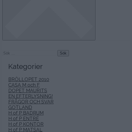
Sök
efter:
Kategorier
BRÖLLOPET 2010
CASA M och F
DOPET MAURITS
EN EFTERLYSNING!
FRÅGOR OCH SVAR
GOTLAND
H of P BADRUM
H of P ENTRÉ
H of P KONTOR
H of P MATSAL