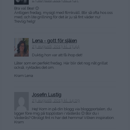
Bra val Bea! 🙂
Äntligen fredag, mysigt med filmkväll. Blir så ofta hos oss
med, och lite grillning för det är ju så fint väder nu!
Trevlig helg!
Lena - gott för själen
23 augusti, 2013 kl. 13:44
Duktig hon var att få ihop det!
Låter som en perfekt fredag. Här blir det nog nåt grillat
också, ryktades det om.
Kram Lena
Josefin Lustig
23 augusti, 2013 kl. 14:09
Hej! Kom in på din blogg via bloggportalen, du
ligger före mig på topplistan i Västerås 🙂 Bor du i
Västerås? Otroligt fint ni har det hemma! Vilken inspiration.
Kram