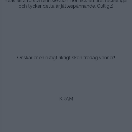
Beas allra första tennislektion, hon fick ett litet racket igår
och tycker detta är jättespännande. Gulligt:)
,
.
.
,
Önskar er en riktigt riktigt skön fredag vänner!
.
.
.
KRAM
.
.
.