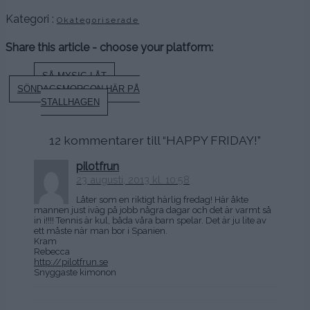
Kategori :
Okategoriserade
Share this article - choose your platform:
Inläggsnavigering
SÅ MYSIG LÅT
SÖNDAGSMORGON HÄR PÅ
STALLHAGEN
12 kommentarer till “
HAPPY FRIDAY!
”
pilotfrun
23 augusti, 2013 kl. 10:58
Låter som en riktigt härlig fredag! Här åkte
mannen just iväg på jobb några dagar och det är varmt så
in i!!!! Tennis är kul, båda våra barn spelar. Det är ju lite av
ett måste när man bor i Spanien.
Kram
Rebecca
http://pilotfrun.se
Snyggaste kimonon