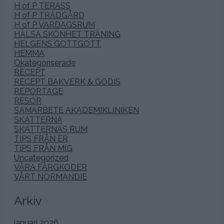
H of P TERASS
H of P TRÄDGÅRD
H of P VARDAGSRUM
HÄLSA SKÖNHET TRÄNING
HELGENS GOTTGOTT
HEMMA
Okategoriserade
RECEPT
RECEPT BAKVERK & GODIS
REPORTAGE
RESOR
SAMARBETE AKADEMIKLINIKEN
SKATTERNA
SKATTERNAS RUM
TIPS FRÅN ER
TIPS FRÅN MIG
Uncategorized
VÅRA FÄRGKODER
VÅRT NORMANDIE
Arkiv
januari 2026