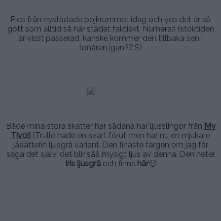
.
Pics från nystädade pojkrummet idag och yes det är så
gott som alltid så här städat faktiskt. Numera:) (stöktiden
är visst passerad, kanske kommer den tillbaka sen i
tonåren igen??:S)
.
.
.
.
Både mina stora skatter har sådana här ljusslingor från
My
Tivoli
(Trulle hade en svart förut men har nu en mjukare
jääättefin ljusgrå variant. Den finaste färgen om jag får
säga det själv, det blir såå mysigt ljus av denna. Den heter
Iris ljusgrå
och finns
här
🙂
.
.
.