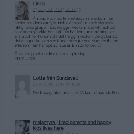
Linda
23 augusti, 2013 kl. 11:39
Åh, vad kul med tennis! Bådan mina barn har
spelat sen dom var fyra. Nellie är sex år nu och ska spela i
riktig juniorgrupp i höst två ggr i veckan, rosa vitt rack och
skor är en självklarhet. :0)Elliot har kört juniorträning i ett
år nu och för honom blir det tre ggr i veckan. De tycker att
det är superkul och sen tränar dom ju med Mannen ibland
eftersom han har spelat i alla år. En stor fördel. 🙂
Önskar dig och de dina en trevlig fredag.
Kram Linda
Lotta från Sundsvall
23 augusti, 2013 kl. 12:29
Din fredag låter fantastisk! Vilken sötnos lilla Bea
är!
majamyra | tired parents and happy
kids lives here
23 augusti, 2013 kl. 13:17