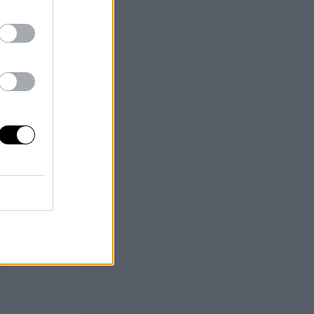
ng
te