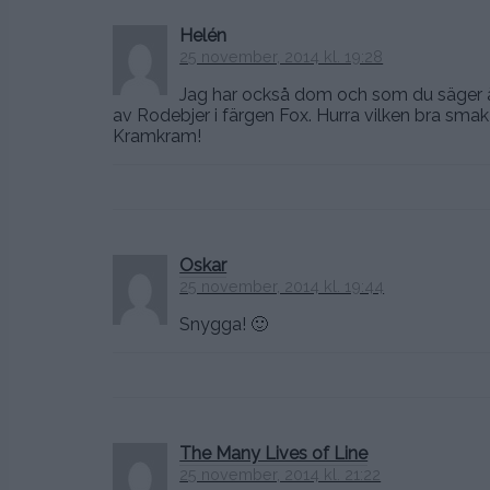
Helén
25 november, 2014 kl. 19:28
Jag har också dom och som du säger är
av Rodebjer i färgen Fox. Hurra vilken bra smak 
Kramkram!
Oskar
25 november, 2014 kl. 19:44
Snygga! 🙂
The Many Lives of Line
25 november, 2014 kl. 21:22