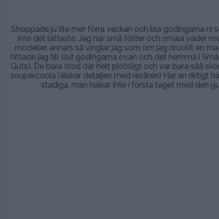
Shoppade ju lite mer förra veckan och bla godingarna ni s
inte det lättaste. Jag har små fötter och smala vader me
modeller, annars så vinglar jag som om jag druckit en mag
hittade jag till slut godingarna ovan och det hemma i Smås
Guts). De bara stod där helt plötsligt och var bara såå skö
soupercoola (älskar detaljen med resåren) Har en riktigt här
stadiga, man halkar inte i första taget med den gu