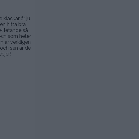
 klackar är ju
en hitta bra
el letande så
 och som heter
h är verkligen
) och sen är de
bjer!