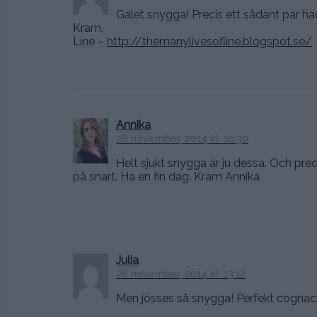
Galet snygga! Precis ett sådant par ha
Kram,
Line –
http://themanylivesofline.blogspot.se/
Annika
26 november, 2014 kl. 10:30
Helt sjukt snygga är ju dessa. Och prec
på snart. Ha en fin dag. Kram Annika
Julia
26 november, 2014 kl. 13:12
Men jösses så snygga! Perfekt cognacs