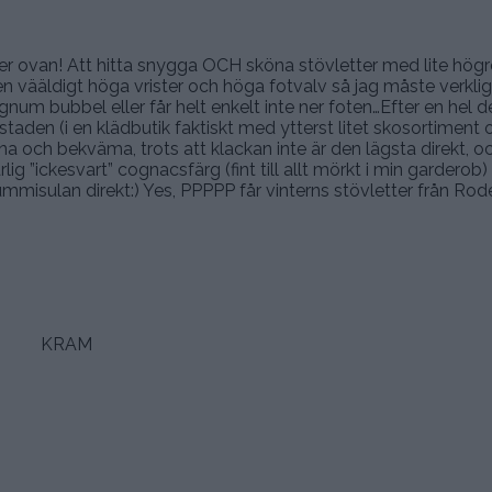
.
.
er ovan! Att hitta snygga OCH sköna stövletter med lite högre
n vääldigt höga vrister och höga fotvalv så jag måste verklig
num bubbel eller får helt enkelt inte ner foten…Efter en hel d
taden (i en klädbutik faktiskt med ytterst litet skosortiment
na och bekväma, trots att klackan inte är den lägsta direkt, oc
lig ”ickesvart” cognacsfärg (fint till allt mörkt i min garderob
mmisulan direkt:) Yes, PPPPP får vinterns stövletter från Rode
.
.
.
KRAM
.
.
.