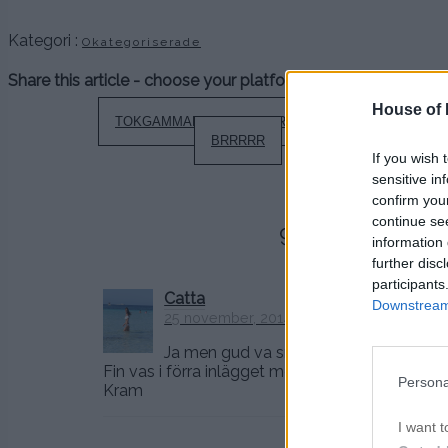
Kategori :
Okategoriserade
Share this article - choose your platform:
House of P
Inläggsnavigering
TOKGAMMAL TAVLA & SPRILLANS VAS
BRRRRR
If you wish 
sensitive in
confirm you
continue se
9 kommentarer t
information 
further disc
participants
Catta
Downstream 
25 november, 2014 kl. 15:11
Ja men gud va snygga! Och man ser ver
Fin vas i förra inlägget med 🙂
Persona
Kram
I want t