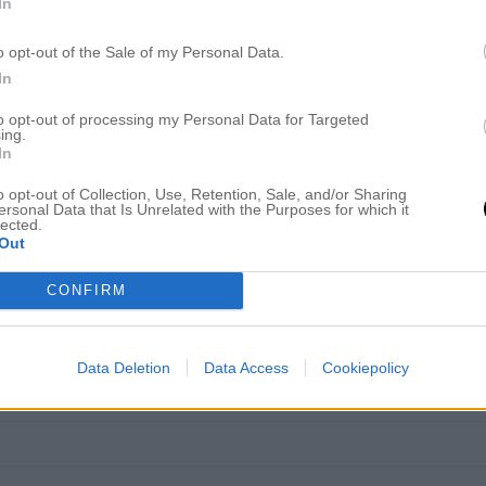
In
o opt-out of the Sale of my Personal Data.
In
to opt-out of processing my Personal Data for Targeted
aaaaldrig ha större än strl 36, och av någon märklig anledni
ing.
! =( Det har du förstås märkt också! :/
In
 man är ute efter blir det ju ännu svårare med bra passform. In
o opt-out of Collection, Use, Retention, Sale, and/or Sharing
som passade dig så som en smäck! =)
ersonal Data that Is Unrelated with the Purposes for which it
lected.
Out
CONFIRM
Data Deletion
Data Access
Cookiepolicy
 i en hel outfit! 🙂