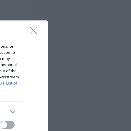
sonal or
ection to
ou may
 personal
out of the
 downstream
B’s List of