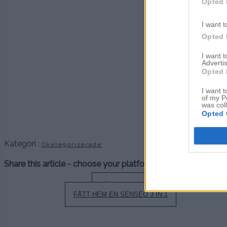
V
Opted 
.
I want t
Opted 
.
I want 
Advertis
Opted 
.
.
I want t
of my P
was col
.
Opted 
.
Kategori :
Okategoriserade
Share this article - choose your platform:
Inläggsnavigering
LÖRDAGENS
FÅTT HEM EN SENSEO 3 IN 1