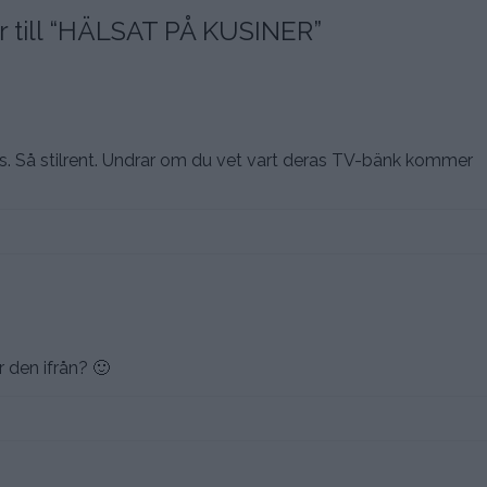
ill “
HÄLSAT PÅ KUSINER
”
us. Så stilrent. Undrar om du vet vart deras TV-bänk kommer
 den ifrån? 🙂