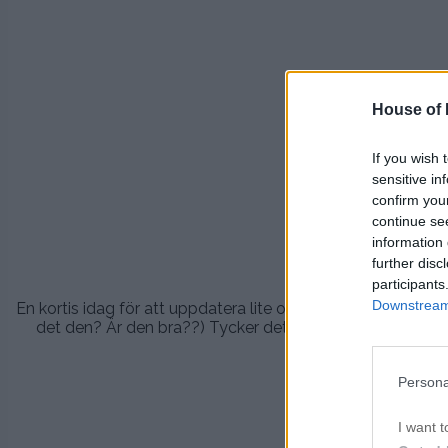
.
House of P
If you wish 
sensitive in
confirm you
Sötnosar
continue se
.
information 
further disc
.
participants
Downstream 
En kortis idag för att uppdatera lite om vad vi gjort! Nu b
det den? Är den bra??) Tycker det är viktigt att ha det 
.
Persona
.
I want t