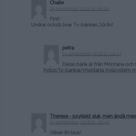
Challe
24 september, 2018 kl. 08:00
Fint!
Undrar också över Tv-bänken…Så fin!
petra
24 september, 2018 kl. 08:24
Deras bänk är från Montana och f
hyllor/tv-bankar/montana-hyllsystem-
Therese - psykiskt sjuk, men ändå mes
24 september, 2018 kl. 08:40
Vilken fin blus!