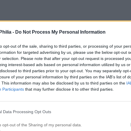
hilia -
Do Not Process My Personal Information
to opt-out of the sale, sharing to third parties, or processing of your per
.
formation for targeted advertising by us, please use the below opt-out s
r selection. Please note that after your opt-out request is processed y
 hemma hos min lillebror.
eing interest-based ads based on personal information utilized by us or
disclosed to third parties prior to your opt-out. You may separately opt-
losure of your personal information by third parties on the IAB’s list of
. This information may also be disclosed by us to third parties on the
IA
Participants
that may further disclose it to other third parties.
lir det fruktsallad söndagsmys framför en thriller (Hangman –
lite så där extra mysigt på just söndagskvällar och ladda infö
väntar:)
l Data Processing Opt Outs
o opt-out of the Sharing of my personal data.