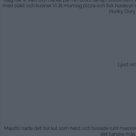
med släkt och kusiner. Vi åt mumsig pizza och fick husesyn 
Hunky Dory
.
.
Ljust oc
.
.
Maurits hade det hur kul som helst och busade runt massor
det kanske måst