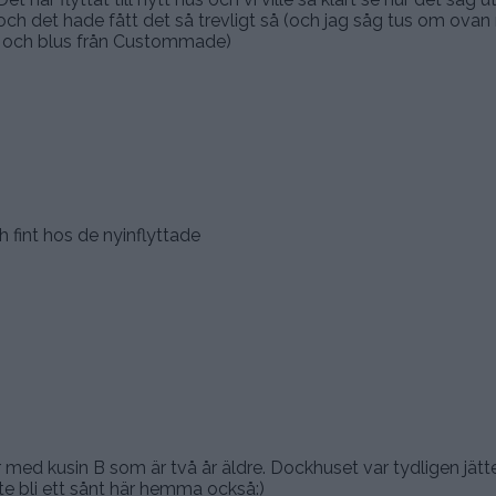
och det hade fått det så trevligt så (och jag såg tus om ova
 och blus från Custommade)
.
h fint hos de nyinflyttade
.
 med kusin B som är två år äldre. Dockhuset var tydligen jä
e bli ett sånt här hemma också:)