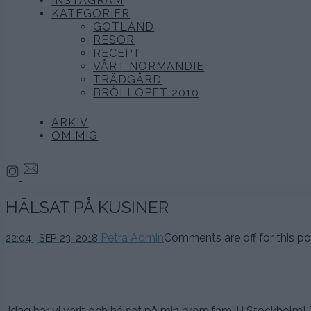
INSTAGRAM
KATEGORIER
GOTLAND
RESOR
RECEPT
VÅRT NORMANDIE
TRÄDGÅRD
BRÖLLOPET 2010
ARKIV
OM MIG
HÄLSAT PÅ KUSINER
23
Petra Admin
Comments are off for this po
22:04 | SEP 23. 2018
september,
2018
Idag har vi varit och hälsat på min brors familj i Stockholm! De