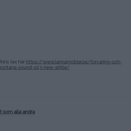
inns tex här
https://www.lannamobler.se/forvaring-och-
montana-sound-si13-new-white/
t som alla andra