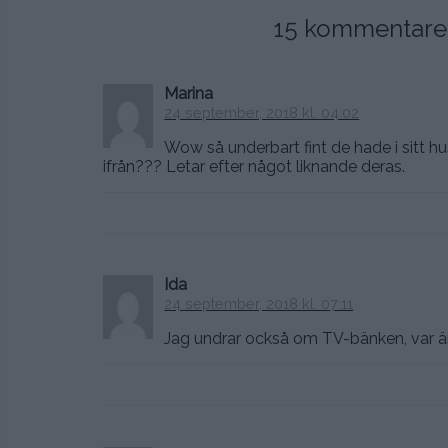
15 kommentarer t
Marina
24 september, 2018 kl. 04:02
Wow så underbart fint de hade i sitt h
ifrån??? Letar efter något liknande deras.
Ida
24 september, 2018 kl. 07:11
Jag undrar också om TV-bänken, var är