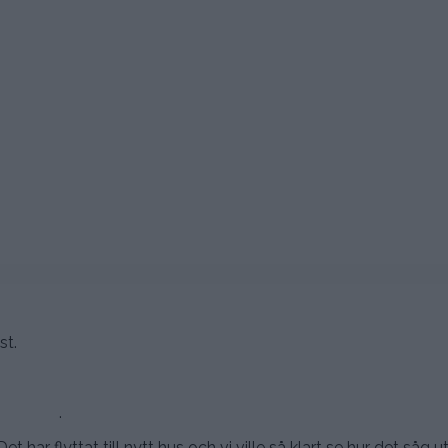
st.
.
t har flyttat till nytt hus och vi ville så klart se hur det såg 