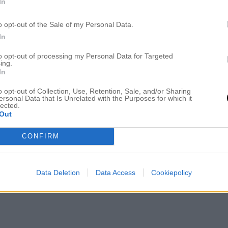
i ses imorgon igen!
In
o opt-out of the Sale of my Personal Data.
In
KRAM
to opt-out of processing my Personal Data for Targeted
ing.
In
o opt-out of Collection, Use, Retention, Sale, and/or Sharing
ersonal Data that Is Unrelated with the Purposes for which it
lected.
Out
CONFIRM
Data Deletion
Data Access
Cookiepolicy