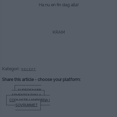
Ha nu en fin dag alla!
.
.
KRAM
.
.
.
Kategori :
RECEPT
Share this article - choose your platform:
Inläggsnavigering
SUPERSNABB
ADVENTSKÄNSLA
COOLASTE LAMPORNA I
SOVRUMMET