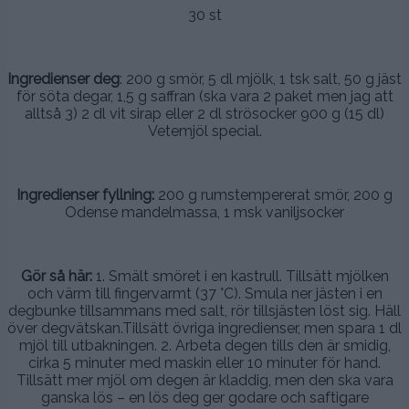
30 st
.
Ingredienser deg
: 200 g smör, 5 dl mjölk, 1 tsk salt, 50 g jäst
för söta degar, 1,5 g saffran (ska vara 2 paket men jag att
alltså 3) 2 dl vit sirap eller 2 dl strösocker 900 g (15 dl)
Vetemjöl special.
.
Ingredienser fyllning:
200 g rumstempererat smör, 200 g
Odense mandelmassa, 1 msk vaniljsocker
.
Gör så här:
1. Smält smöret i en kastrull. Tillsätt mjölken
och värm till fingervarmt (37 °C). Smula ner jästen i en
degbunke tillsammans med salt, rör tillsjästen löst sig. Häll
över degvätskan.Tillsätt övriga ingredienser, men spara 1 dl
mjöl till utbakningen. 2. Arbeta degen tills den är smidig,
cirka 5 minuter med maskin eller 10 minuter för hand.
Tillsätt mer mjöl om degen är kladdig, men den ska vara
ganska lös – en lös deg ger godare och saftigare