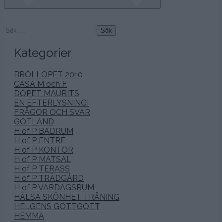
Sök
efter:
Kategorier
BRÖLLOPET 2010
CASA M och F
DOPET MAURITS
EN EFTERLYSNING!
FRÅGOR OCH SVAR
GOTLAND
H of P BADRUM
H of P ENTRÉ
H of P KONTOR
H of P MATSAL
H of P TERASS
H of P TRÄDGÅRD
H of P VARDAGSRUM
HÄLSA SKÖNHET TRÄNING
HELGENS GOTTGOTT
HEMMA