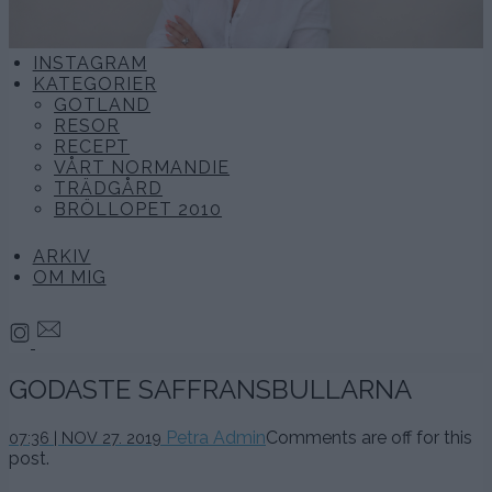
INSTAGRAM
KATEGORIER
GOTLAND
RESOR
RECEPT
VÅRT NORMANDIE
TRÄDGÅRD
BRÖLLOPET 2010
ARKIV
OM MIG
GODASTE SAFFRANSBULLARNA
27
Petra Admin
Comments are off for this
07:36 | NOV 27. 2019
november,
post.
2019