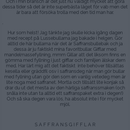
Och i min bransch är det just nu väldigt mycket att göra
dessa tider så det är inte superbästa läget för vab men det
är bara att försöka trolla med den tid man har.
.
Hur som helst! Jag tänkte jag skulle kicka igång dagen
med recept på Lussebullarna jag bakade i helgen. Gör
alltid de här bullarna när det är Saffransbullebak och ja
dessa är ju faktiskt mina favoritbullar. Gifflar med
mandelmassefyllning, mmm Gillar att det liksom finns en
gömma med fyllning i just gifflar och familjen älskar dem
med. Har lärt mig att det faktiskt inte behöver tillsättas
kesella eller gräddfil osv i saffransdeg när man gör bullar
med fyllning utan gör den som en vanlig vetedeg men är
lite noga med saffranet. Mortla och tillsätt lite konjak så
drar du ut det mesta av den härliga saffranssmaken (och
snåla inte utan ta alltid ett saffranspaket extra i degen!)
Och så ska degen vara lös, ha absolut inte i för mycket
mjöl.
.
S A F F R A N S G I F F L A R