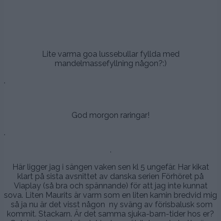
.
Lite varma goa lussebullar fyllda med
mandelmassefyllning någon?:)
.
God morgon raringar!
.
.
Här ligger jag i sängen vaken sen kl 5 ungefär. Har kikat
klart på sista avsnittet av danska serien Förhöret på
Viaplay (så bra och spännande) för att jag inte kunnat
sova. Liten Maurits är varm som en liten kamin bredvid mig
så ja nu är det visst någon ny sväng av förisbalusk som
kommit. Stackarn. Är det samma sjuka-barn-tider hos er?