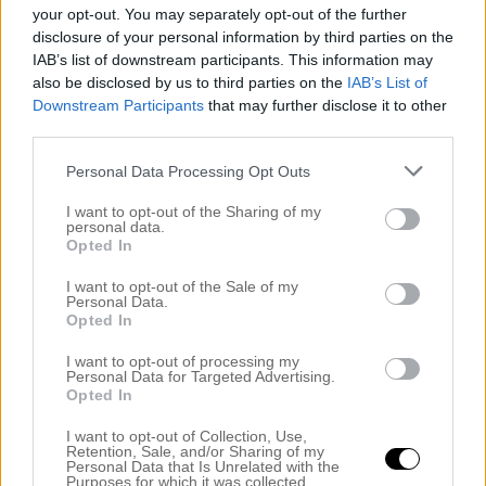
.
your opt-out. You may separately opt-out of the further
disclosure of your personal information by third parties on the
.
IAB’s list of downstream participants. This information may
Nu ska jag klättra upp på en stege och försöka få upp en
also be disclosed by us to third parties on the
IAB’s List of
fin mistel här som jag fått i present! (och ja alla här hemma
Downstream Participants
that may further disclose it to other
mår bra igen eller iaf bättre hurrey!:)
third parties.
.
Personal Data Processing Opt Outs
Ha nu en finfin kväll sweeties!
I want to opt-out of the Sharing of my
personal data.
.
Opted In
.
I want to opt-out of the Sale of my
Personal Data.
KRAM
Opted In
.
I want to opt-out of processing my
Personal Data for Targeted Advertising.
.
Opted In
.
I want to opt-out of Collection, Use,
Retention, Sale, and/or Sharing of my
Personal Data that Is Unrelated with the
Purposes for which it was collected.