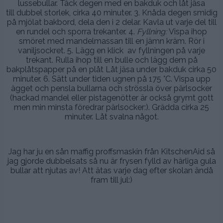
lussebullar. Täck degen med en bakduk och låt jäsa
till dubbel storlek, cirka 40 minuter. 3. Knåda degen smidig
på mjölat bakbord, dela den i 2 delar. Kavla ut varje del till
en rundel och sporra trekanter. 4.
Fyllning:
Vispa ihop
smöret med mandelmassan till en jämn kräm. Rör i
vaniljsockret. 5. Lägg en klick av fyllningen på varje
trekant. Rulla ihop till en bulle och lägg dem på
bakplåtspapper på en plåt Låt jäsa under bakduk cirka 50
minuter. 6. Sätt under tiden ugnen på 175 °C. Vispa upp
ägget och pensla bullarna och strössla över pärlsocker
(hackad mandel eller pistagenötter är också grymt gott
men min minsta föredrar pärlsocker:). Grädda cirka 25
minuter. Låt svalna något.
.
Jag har ju en sån maffig proffsmaskin från KitschenAid så
jag gjorde dubbelsats så nu är frysen fylld av härliga gula
bullar att njutas av! Att ätas varje dag efter skolan ändå
fram till jul:)
.
.