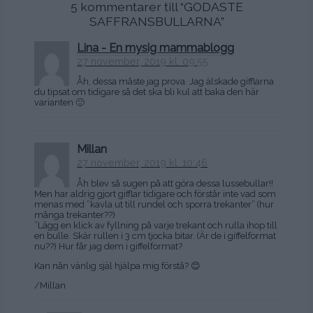
5 kommentarer till “
GODASTE
SAFFRANSBULLARNA
”
Lina - En mysig mammablogg
27 november, 2019 kl. 09:55
Åh, dessa måste jag prova. Jag älskade gifflarna
du tipsat om tidigare så det ska bli kul att baka den här
varianten 🙂
Millan
27 november, 2019 kl. 10:46
Åh blev så sugen på att göra dessa lussebullar!!
Men har aldrig gjort gifflar tidigare och förstår inte vad som
menas med ”kavla ut till rundel och sporra trekanter” (hur
många trekanter??)
”Lägg en klick av fyllning på varje trekant och rulla ihop till
en bulle. Skär rullen i 3 cm tjocka bitar. (Är de i giffelformat
nu??) Hur får jag dem i giffelformat?
Kan nån vänlig själ hjälpa mig förstå? 😊
/Millan