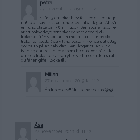
petra
27 november, 2019 kl. 11:12
Skär i 3 cm bitar blev fel i texten. Borttaget
nu! Jo du kavlar ut en rundel av halva degen. Alltså
en rund platta ca 4-5 mm tjock. Sen sporrar (sporre
är ett bakverktyg som skär genom degen) du
trekanter från ytterkant in mot mitten. Hur breda
trekanter (bullar) du vill ha bestämmer du själv. Jag
gör ca 16 på en halv deg. Sen lägger du en klick
fyllning där trekanten är som bredast och så rullar
du ihop trekanterna från ytterkant mot mitten så att
du får en giffel. Lycka till!
Millan
27 november, 2019 kl. 11:21
Åh tusentack!! Nu ska här bakas 😁😁
Åsa
27 november, 2019 kl. 11:32