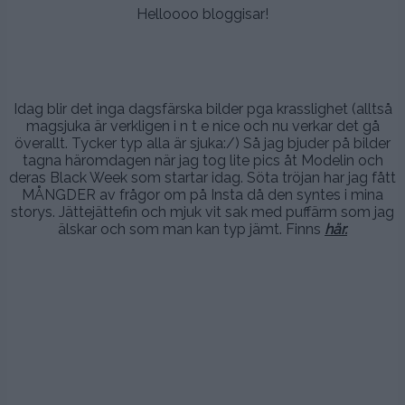
Helloooo bloggisar!
.
.
Idag blir det inga dagsfärska bilder pga krasslighet (alltså
magsjuka är verkligen i n t e nice och nu verkar det gå
överallt. Tycker typ alla är sjuka:/) Så jag bjuder på bilder
tagna häromdagen när jag tog lite pics åt Modelin och
deras Black Week som startar idag. Söta tröjan har jag fått
MÅNGDER av frågor om på Insta då den syntes i mina
storys. Jättejättefin och mjuk vit sak med puffärm som jag
älskar och som man kan typ jämt. Finns
här.
.
.
.