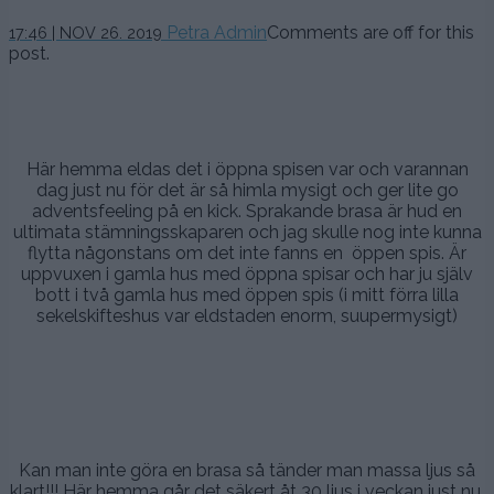
26
Petra Admin
Comments are off for this
17:46 | NOV 26. 2019
november,
post.
2019
.
Här hemma eldas det i öppna spisen var och varannan
dag just nu för det är så himla mysigt och ger lite go
adventsfeeling på en kick. Sprakande brasa är hud en
ultimata stämningsskaparen och jag skulle nog inte kunna
flytta någonstans om det inte fanns en öppen spis. Är
uppvuxen i gamla hus med öppna spisar och har ju själv
bott i två gamla hus med öppen spis (i mitt förra lilla
sekelskifteshus var eldstaden enorm, suupermysigt)
.
.
Kan man inte göra en brasa så tänder man massa ljus så
klart!!! Här hemma går det säkert åt 30 ljus i veckan just nu.