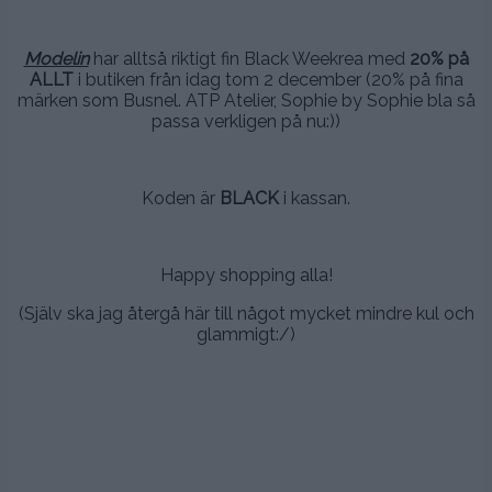
.
Modelin
har alltså riktigt fin Black Weekrea med
20% på
ALLT
i butiken från idag tom 2 december (20% på fina
märken som Busnel. ATP Atelier, Sophie by Sophie bla så
passa verkligen på nu:))
.
Koden är
BLACK
i kassan.
.
Happy shopping alla!
(Själv ska jag återgå här till något mycket mindre kul och
glammigt:/)
.
.
.