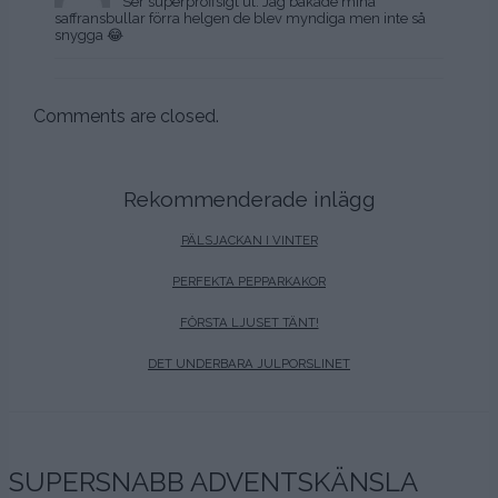
Ser superproffsigt ut. Jag bakade mina
saffransbullar förra helgen de blev myndiga men inte så
snygga 😂
Comments are closed.
Rekommenderade inlägg
PÄLSJACKAN I VINTER
PERFEKTA PEPPARKAKOR
FÖRSTA LJUSET TÄNT!
DET UNDERBARA JULPORSLINET
SUPERSNABB ADVENTSKÄNSLA