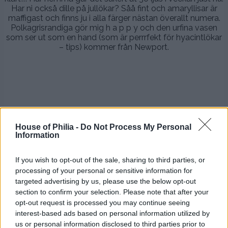
Har ni också dille på jullökar? Såå fint och amaryllisar är
maffigast och finns ju i alla färger nästan överallt numera.
Polkagrisrandiga gör mig h a p p y och den urfina vasen
som ser ut som en hand (som är perrrfekt för hyacintlökar
– tips) kommer från Newport.
–
-.
.
House of Philia -
Do Not Process My Personal
Information
Juliga doftljus måsta man ha och mitt allra allra bästa är
det gröna från Ralph Lauren som doftar perfekt fräscht
granaktigt av cypress men det verkar ha utgått? Hittar ej!
If you wish to opt-out of the sale, sharing to third parties, or
Vill inte ha ljus som doftar för sött av jul (typ dofterna
processing of your personal or sensitive information for
vanilj, kanel och kola) utan mer så där djupt, mysigt och ja
targeted advertising by us, please use the below opt-out
fräscht. Detta från Durance (Från Midtown) är helt okej och
section to confirm your selection. Please note that after your
doftar också gott av träd. Har ni något tips på doftljus
opt-out request is processed you may continue seeing
som doftar lite lyxigt och som jag beskrev så tipsa
gärna!!:)
interest-based ads based on personal information utilized by
us or personal information disclosed to third parties prior to