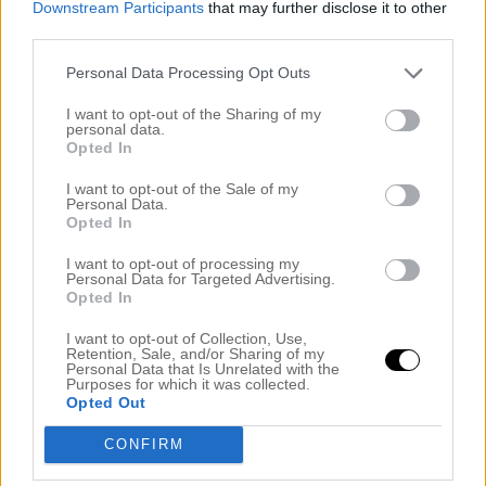
Downstream Participants
that may further disclose it to other
third parties.
.
Personal Data Processing Opt Outs
Hittade min säsongsfavorit anemoner bla, tycker det är helt
ljuvliga och speciellt i den där underbara blekrosa-vita
I want to opt-out of the Sharing of my
personal data.
färgen mmmm! Man kanske skulle testa att förodla just
Opted In
såna här Bukettanemoner själv men undrar om man kan
göra det på våren och om det funkar bra – har någon av er
I want to opt-out of the Sale of my
Personal Data.
testat? Förstå vad fint i stora krukor på terassen…
Opted In
.
I want to opt-out of processing my
Personal Data for Targeted Advertising.
Opted In
.
I want to opt-out of Collection, Use,
Retention, Sale, and/or Sharing of my
Nej nu ska jag smita ner i loungen i källaren och slå in ännu
Personal Data that Is Unrelated with the
mer paket här (och kolla Bachelorette USA samtidigt:) men
Purposes for which it was collected.
Opted Out
jag hoppas ni har en skön tisdag vänner.
CONFIRM
.