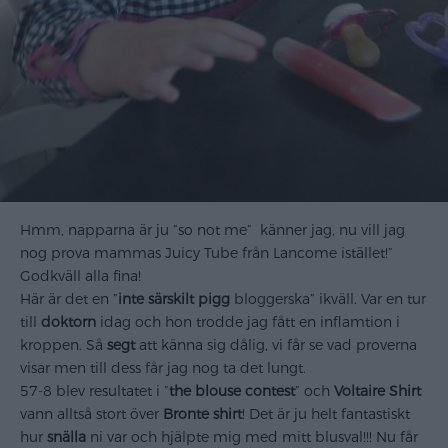
Hmm, napparna är ju ”so not me” känner jag, nu vill jag
nog prova mammas Juicy Tube från Lancome istället!”
G
odkväll alla fina!
Här är det en ”
inte särskilt pigg
bloggerska” ikväll. Var en tur
till
doktorn
idag och hon trodde jag fått en inflamtion i
kroppen. Så
segt
att känna sig dålig, vi får se vad proverna
visar men till dess får jag nog ta det lungt.
57-8
blev resultatet i ”
the blouse contest
” och
Voltaire Shirt
vann alltså stort över
Bronte shirt
!
Det är ju helt fantastiskt
hur
snälla
ni var och hjälpte mig med mitt blusval!!!
Nu får