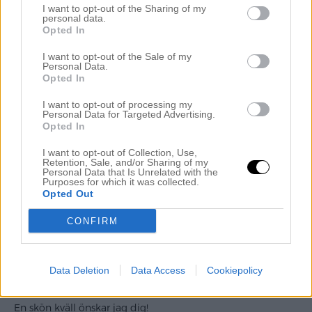
I want to opt-out of the Sharing of my
personal data.
Opted In
I want to opt-out of the Sale of my
Personal Data.
Opted In
I want to opt-out of processing my
Personal Data for Targeted Advertising.
Opted In
I want to opt-out of Collection, Use,
Retention, Sale, and/or Sharing of my
Personal Data that Is Unrelated with the
Purposes for which it was collected.
Opted Out
”Hur tråkigt kan ett läppglans vara? Napparna är ju såå
CONFIRM
mycket mer jag! Denna kan du faktiskt behålla mamma:)”
Nu ska jag bädda ner små
trötta skatter
i renbäddade
sängar. Sen blir det en lungn stund i tvsoffan med sällskap
Data Deletion
Data Access
Cookiepolicy
av en stor kopp thé. Hoppas verkligen på en
friskare
dag
imorgon!
En skön kväll önskar jag dig!