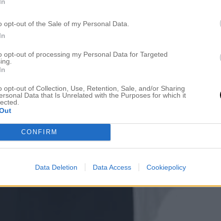
In
o opt-out of the Sale of my Personal Data.
In
to opt-out of processing my Personal Data for Targeted
ing.
In
ten trötter imorse. (Hon vaknade många ggr inatt så det har varit fle
o opt-out of Collection, Use, Retention, Sale, and/or Sharing
ersonal Data that Is Unrelated with the Purposes for which it
lected.
Out
it
full rulle
med många ärenden hit och dit här i Småstaden. Men 
CONFIRM
en. Det blir grillad lax, sallad och örtsås ikväll och det ska bli så
sätta utnyttja grillen så länge klimatet tillåter,
älskar ju grillad mat
antar? Hmmm.
Data Deletion
Data Access
Cookiepolicy