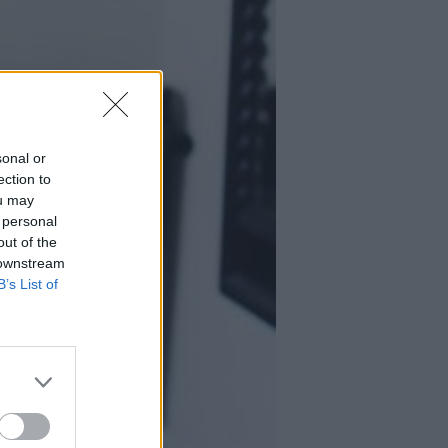
sonal or
ection to
ou may
 personal
out of the
 downstream
B’s List of