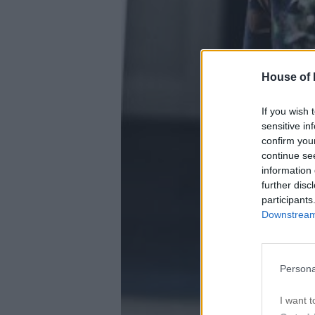
House of P
If you wish 
sensitive in
confirm you
continue se
information 
further disc
participants
Downstream 
Persona
I want t