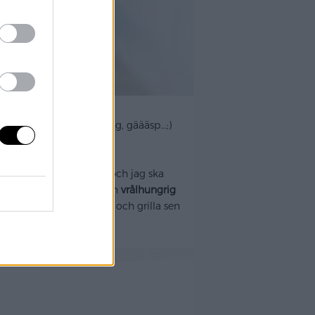
r som har varit trötta idag, gäääsp…;)
nu är jag hemma igen och jag ska
å gott för jag är verkligen
vrålhungrig
. Fast man ska kanske ta och grilla sen