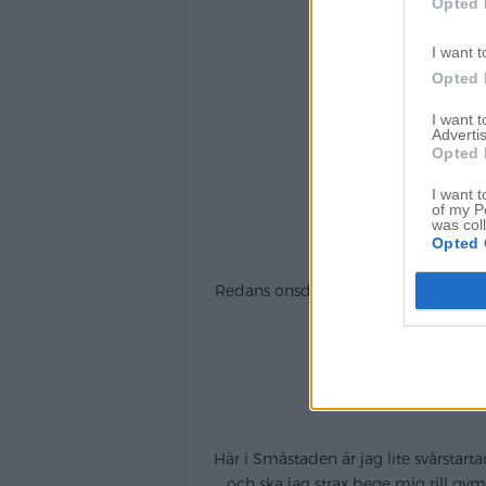
Opted 
I want t
Opted 
I want 
Advertis
Opted 
I want t
of my P
was col
Opted 
Redans onsdag vänner, denna vecka ko
söt doppres
Här i Småstaden är jag lite svårstar
och ska jag strax bege mig till gy