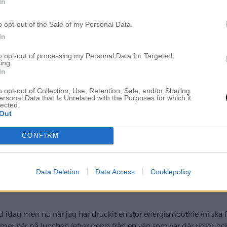
.
In
Tjingeling!
o opt-out of the Sale of my Personal Data.
In
.
to opt-out of processing my Personal Data for Targeted
ing.
.
In
o opt-out of Collection, Use, Retention, Sale, and/or Sharing
.
ersonal Data that Is Unrelated with the Purposes for which it
lected.
.
Out
mmer verkligen gå i ett nafs och snart har vi ju fredag igen!! (och
CONFIRM
ent asap) Och nästa vecka kortvecka och sen inte långt till nästa, 
.
Data Deletion
Data Access
Cookiepolicy
.
tad idag men nu när jag har druckit en stor energismoothie (ni ska 
mmet här på lunchen (efter pepp från en vän som var där tidigt och