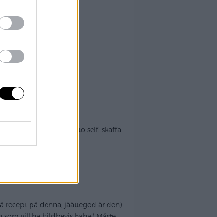
 i helgen dop så note to self: skaffa
härrrligt
få recept på denna, jäättegod är den)
 som vill ha bildbevis haha;) Måste