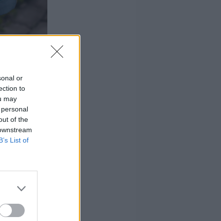
sonal or
ection to
ou may
 personal
out of the
 downstream
B’s List of