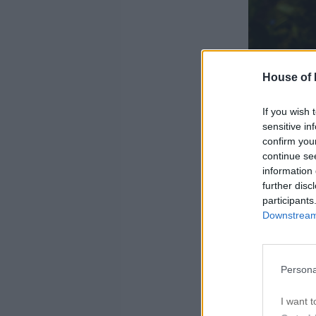
House of P
If you wish 
sensitive in
confirm you
continue se
information 
further disc
participants
Downstream 
Persona
I want t