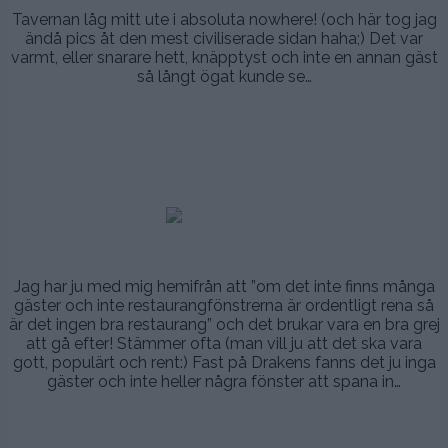
Tavernan låg mitt ute i absoluta nowhere! (och här tog jag
ändå pics åt den mest civiliserade sidan haha;) Det var
varmt, eller snarare hett, knäpptyst och inte en annan gäst
så långt ögat kunde se…
.
.
.
.
.
.
Jag har ju med mig hemifrån att ”om det inte finns många
gäster och inte restaurangfönstrerna är ordentligt rena så
är det ingen bra restaurang” och det brukar vara en bra grej
att gå efter! Stämmer ofta (man vill ju att det ska vara
gott, populärt och rent:) Fast på Drakens fanns det ju inga
gäster och inte heller några fönster att spana in…
.