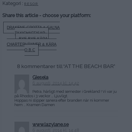
Kategori :
RESOR
Share this article - choose your platform:
Inläggsnavigering
DRAKENS GROTTA & GALNA
TAXICHAFFISAR
BYE BYE KÄRA
CHARTERVÄNNER & KÄRA
O.B.C
8 kommentarer till “
AT THE BEACH BAR
”
Giesela
6 augusti, 2014 kl. 14:42
Petra, härligt med semester i Grekland ! Vi var ju
på Rhodos i 3 veckor … Ljuvligt.
Hoppas ni slipper sanera efter branden när ni kommer
hem … Kramen Damen
www.lazylane.se
6 augusti, 2014 kl. 14:48