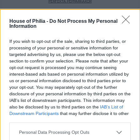
PERFEKTA PEPPARKAKOR
FÖRSTA LJUSET TÄNT!
House of Philia -
Do Not Process My Personal
DET UNDERBARA JULPORSLINET
Information
If you wish to opt-out of the sale, sharing to third parties, or
processing of your personal or sensitive information for
targeted advertising by us, please use the below opt-out
DRAKENS GROTTA & GALNA
section to confirm your selection. Please note that after your
TAXICHAFFISAR
opt-out request is processed you may continue seeing
interest-based ads based on personal information utilized by
Petra Admin
Comments are off for this
15:34 | AUG 05. 2014
us or personal information disclosed to third parties prior to
post.
your opt-out. You may separately opt-out of the further
disclosure of your personal information by third parties on the
.
IAB’s list of downstream participants. This information may
.
also be disclosed by us to third parties on the
IAB’s List of
.
Downstream Participants
that may further disclose it to other
.
.
third parties.
.
Personal Data Processing Opt Outs