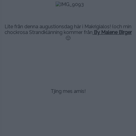
..
.
.
Lite från denna augustionsdag här i Makrigialos! (och min
chockrosa Strandklänning kommer från
By Malene Birger
🙂
.
.
.
.
Tjing mes amis!
.
.
.
.