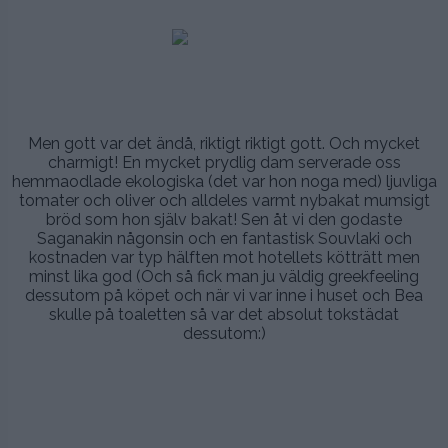
.
.
.
.
.
Men gott var det ändå, riktigt riktigt gott. Och mycket
charmigt! En mycket prydlig dam serverade oss
hemmaodlade ekologiska (det var hon noga med) ljuvliga
tomater och oliver och alldeles varmt nybakat mumsigt
bröd som hon själv bakat! Sen åt vi den godaste
Saganakin någonsin och en fantastisk Souvlaki och
kostnaden var typ hälften mot hotellets kötträtt men
minst lika god (Och så fick man ju väldig greekfeeling
dessutom på köpet och när vi var inne i huset och Bea
skulle på toaletten så var det absolut tokstädat
dessutom:)
.
.
.