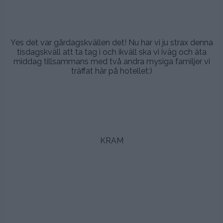
.
.
Yes det var gårdagskvällen det! Nu har vi ju strax denna
tisdagskväll att ta tag i och ikväll ska vi iväg och äta
middag tillsammans med två andra mysiga familjer vi
träffat här på hotellet:)
.
.
.
KRAM
.
.
.
.