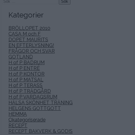
Sök
efter:
Kategorier
BRÖLLOPET 2010
CASA M och F
DOPET MAURITS
EN EFTERLYSNING!
FRÅGOR OCH SVAR
GOTLAND
H of P BADRUM
H of P ENTRÉ
H of P KONTOR
H of P MATSAL
H of P TERASS
H of P TRÄDGÅRD
H of P VARDAGSRUM
HÄLSA SKÖNHET TRÄNING
HELGENS GOTTGOTT
HEMMA
Okategoriserade
RECEPT
RECEPT BAKVERK & GODIS