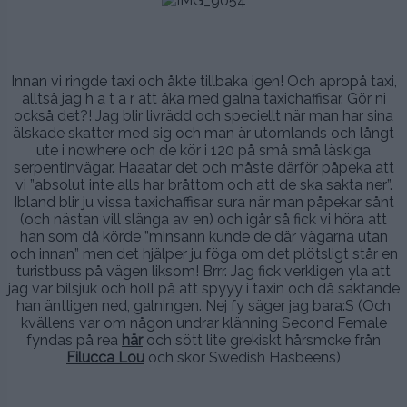
.
.
Innan vi ringde taxi och åkte tillbaka igen! Och apropå taxi,
alltså jag h a t a r att åka med galna taxichaffisar. Gör ni
också det?! Jag blir livrädd och speciellt när man har sina
älskade skatter med sig och man är utomlands och långt
ute i nowhere och de kör i 120 på små små läskiga
serpentinvägar. Haaatar det och måste därför påpeka att
vi ”absolut inte alls har bråttom och att de ska sakta ner”.
Ibland blir ju vissa taxichaffisar sura när man påpekar sånt
(och nästan vill slänga av en) och igår så fick vi höra att
han som då körde ”minsann kunde de där vägarna utan
och innan” men det hjälper ju föga om det plötsligt står en
turistbuss på vägen liksom! Brrr. Jag fick verkligen yla att
jag var bilsjuk och höll på att spyyy i taxin och då saktande
han äntligen ned, galningen. Nej fy säger jag bara:S (Och
kvällens var om någon undrar klänning Second Female
fyndas på rea
här
och sött lite grekiskt hårsmcke från
Filucca Lou
och skor Swedish Hasbeens)
.