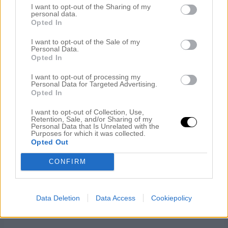
Igår bestämde vi oss för att lämna vårat kära O.B.C en
I want to opt-out of the Sharing of my
sväng och åka iväg och äta lite riktigt genuint grekiskt ute
personal data.
på landsbygden!
Opted In
.
I want to opt-out of the Sale of my
Personal Data.
Opted In
.
.
I want to opt-out of processing my
Personal Data for Targeted Advertising.
Opted In
.
.
I want to opt-out of Collection, Use,
Retention, Sale, and/or Sharing of my
Personal Data that Is Unrelated with the
Och här hamnade vi då (efter tips från den söta spatjejen)
Purposes for which it was collected.
Väldigt enkelt och väldigt grekiskt på tavernan Cave of the
Opted Out
Dragon (eller Vasilis place enligt taxichauffören:)
CONFIRM
.
.
Data Deletion
Data Access
Cookiepolicy
.
.
.