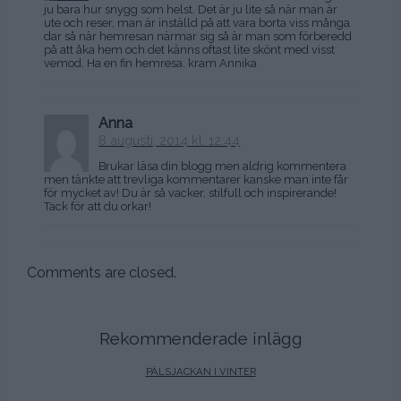
ju bara hur snygg som helst. Det är ju lite så när man är
ute och reser, man är inställd på att vara borta viss många
dar så när hemresan närmar sig så är man som förberedd
på att åka hem och det känns oftast lite skönt med visst
vemod. Ha en fin hemresa. kram Annika
Anna
8 augusti, 2014 kl. 12:44
Brukar läsa din blogg men aldrig kommentera
men tänkte att trevliga kommentarer kanske man inte får
för mycket av! Du är så vacker, stilfull och inspirerande!
Tack för att du orkar!
Comments are closed.
Rekommenderade inlägg
PÄLSJACKAN I VINTER