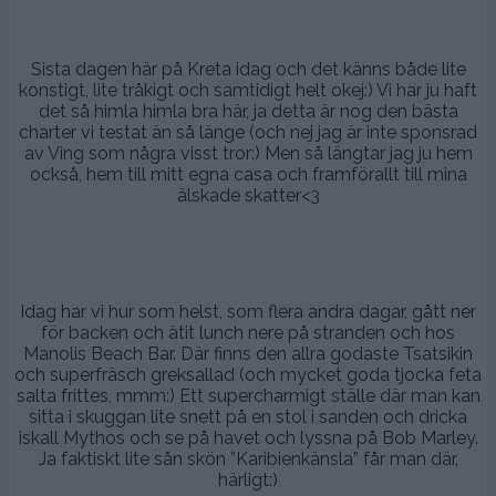
.
Sista dagen här på Kreta idag och det känns både lite
konstigt, lite tråkigt och samtidigt helt okej:) Vi har ju haft
det så himla himla bra här, ja detta är nog den bästa
charter vi testat än så länge (och nej jag är inte sponsrad
av Ving som några visst tror:) Men så längtar jag ju hem
också, hem till mitt egna casa och framförallt till mina
älskade skatter<3
.
.
Idag har vi hur som helst, som flera andra dagar, gått ner
för backen och ätit lunch nere på stranden och hos
Manolis Beach Bar. Där finns den allra godaste Tsatsikin
och superfräsch greksallad (och mycket goda tjocka feta
salta frittes, mmm:) Ett supercharmigt ställe där man kan
sitta i skuggan lite snett på en stol i sanden och dricka
iskall Mythos och se på havet och lyssna på Bob Marley.
Ja faktiskt lite sån skön ”Karibienkänsla” får man där,
härligt:)