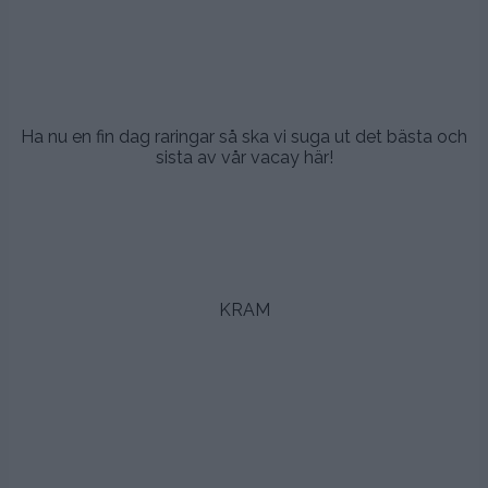
.
.
.
Ha nu en fin dag raringar så ska vi suga ut det bästa och
sista av vår vacay här!
.
.
.
KRAM
.
.
.
.