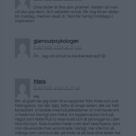
Dina bilder är fina som praliner. Nästan så man
vill äta upp dem. Och salladen också. Får nog bli en sådan
till middag, med en iskall öl. Tack för härlig (middags-)
inspiration!
glamourpsykologen
6 augusti, 2014 kl. 15:00
Åh… Jag vill också ha Karibienkänsla!! 😉
Maria
6 augusti, 2014 kl. 15:14
Hej,
Blir så glad när jag läser dina rapporter från Kreta och just
Makrigialos. Var där 1991, fatta så länge sedan, det var helt
fantastiskt. Vi bodde med två jättealtaner ut mot havet och
vi hade hur trevligt som helst. En toppenvecka! Gick på
något som hette Pub Q varje kväll och åt på krogarna i den
lilla lilla byn. Sista kvällen hade vi ett stort beachparty som
min dåvarande man anordnade. Härligt. Har inte hör så
många som varit just där på Kreta så att läsa dina texter har