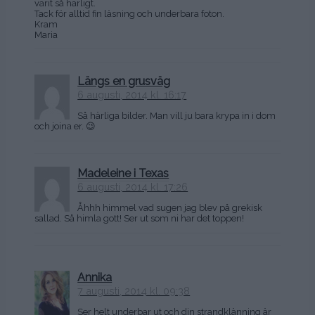
varit så härligt.
Tack för alltid fin läsning och underbara foton.
Kram
Maria
Längs en grusväg
6 augusti, 2014 kl. 16:17
Så härliga bilder. Man vill ju bara krypa in i dom
och joina er. 😉
Madeleine i Texas
6 augusti, 2014 kl. 17:26
Åhhh himmel vad sugen jag blev på grekisk
sallad. Så himla gott! Ser ut som ni har det toppen!
Annika
7 augusti, 2014 kl. 09:38
Ser helt underbar ut och din strandklänning är