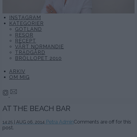
INSTAGRAM
KATEGORIER
GOTLAND
RESOR
RECEPT
VÅRT NORMANDIE
TRÄDGÅRD
BRÖLLOPET 2010
ARKIV
OM MIG
AT THE BEACH BAR
Petra Admin
Comments are off for this
14:25 | AUG 06. 2014
post.