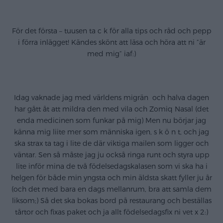
.
För det första – tuusen ta c k för alla tips och råd och pepp
i förra inlägget! Kändes skönt att läsa och höra att ni ”är
med mig” iaf:)
.
Idag vaknade jag med världens migrän och halva dagen
har gått åt att mildra den med vila och Zomiq Nasal (det
enda medicinen som funkar på mig) Men nu börjar jag
känna mig liite mer som människa igen, s k ö n t, och jag
ska strax ta tag i lite de där viktiga mailen som ligger och
väntar. Sen så måste jag ju också ringa runt och styra upp
lite inför mina de två födelsedagskalasen som vi ska ha i
helgen för både min yngsta och min äldsta skatt fyller ju år
(och det med bara en dags mellanrum, bra att samla dem
liksom;) Så det ska bokas bord på restaurang och beställas
tårtor och fixas paket och ja allt födelsedagsfix ni vet x 2:)