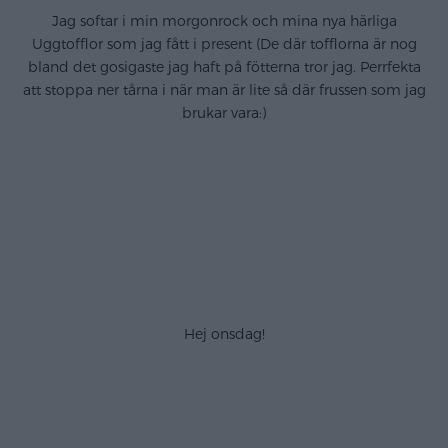
Jag softar i min morgonrock och mina nya härliga
Uggtofflor som jag fått i present (De där tofflorna är nog
bland det gosigaste jag haft på fötterna tror jag. Perrfekta
att stoppa ner tårna i när man är lite så där frussen som jag
brukar vara:)
.
.
.
.
Hej onsdag!
.
.