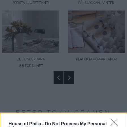
FÖRSTA LJUSET TÄNT!
PÄLSJACKAN I VINTER
DET UNDERBARA
PERFEKTA PEPPARKAKOR
JULPORSLINET
EFTER TOKMIGRÄNEN
House of Philia -
Do Not Process My Personal
11:36 | JAN 28. 2015