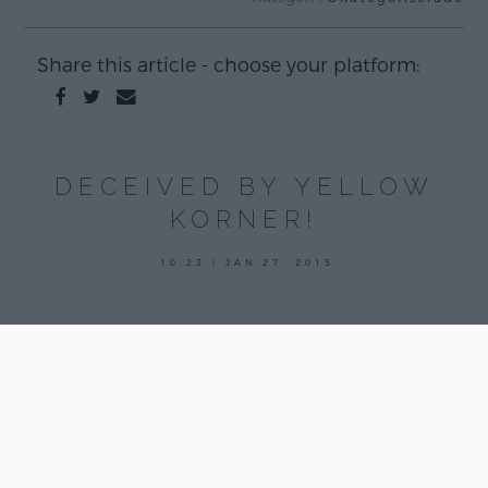
Share this article - choose your platform:
DECEIVED BY YELLOW
KORNER!
10:23 | JAN 27. 2015
.
.
.
Hallå fina bloggisar!