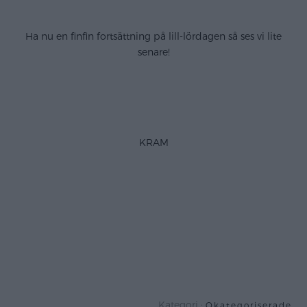
.
Ha nu en finfin fortsättning på lill-lördagen så ses vi lite
senare!
.
.
KRAM
.
.
.
.
Kategori :
Okategoriserade