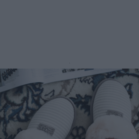
.
.
.
.
.