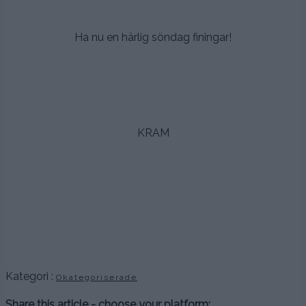
.
Ha nu en härlig söndag finingar!
.
.
.
KRAM
.
.
.
.
.
Kategori :
Okategoriserade
Share this article - choose your platform: