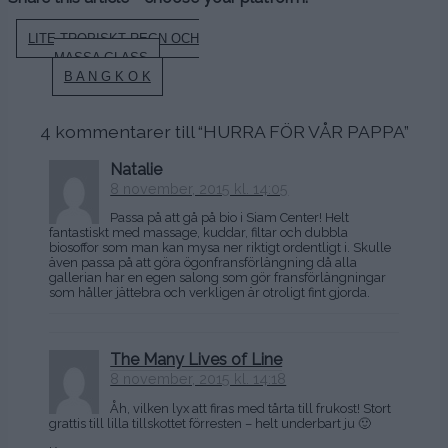
Inläggsnavigering
LITE TROPISKT REGN OCH
MASSA GLASS
B A N G K O K
4 kommentarer till “
HURRA FÖR VÅR PAPPA
”
Natalie
8 november, 2015 kl. 14:05
Passa på att gå på bio i Siam Center! Helt
fantastiskt med massage, kuddar, filtar och dubbla
biosoffor som man kan mysa ner riktigt ordentligt i. Skulle
även passa på att göra ögonfransförlängning då alla
gallerian har en egen salong som gör fransförlängningar
som håller jättebra och verkligen är otroligt fint gjorda.
The Many Lives of Line
8 november, 2015 kl. 14:18
Åh, vilken lyx att firas med tårta till frukost! Stort
grattis till lilla tillskottet förresten – helt underbart ju 🙂