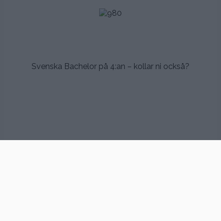
.
.
Svenska Bachelor på 4:an – kollar ni också?
.
.
.
.
Todelooooo!
.
.
.