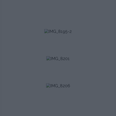
..
..
.
..
.
..
.
..
.
.