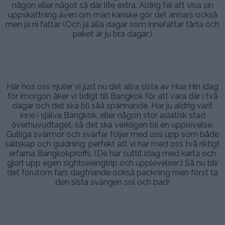
någon eller något så där lite extra. Aldrig fel att visa sin
uppskattning även om man kanske gör det annars också
men ja ni fattar (Och ja alla dagar som innefattar tårta och
paket är ju bra dagar:)
.
.
Här hos oss njuter vi just nu det allra sista av Hua Hin idag
för imorgon åker vi tidigt till Bangkok för att vara där i två
dagar och det ska bli såå spännande. Har ju aldrig varit
inne i själva Bangkok, eller någon stor asiatisk stad
överhuvudtaget, så det ska verkligen bli en upplevelse.
Gulliga svärmor och svärfar följer med oss upp som både
sällskap och guidning, perfekt att vi har med oss två riktigt
erfarna Bangkokproffs. (De har suttit idag med karta och
gjort upp egen sightseeingtrip och upplevelser:) Så nu blir
det förutom fars dagfriande också packning men först ta
den sista svängen sol och bad!
.
.