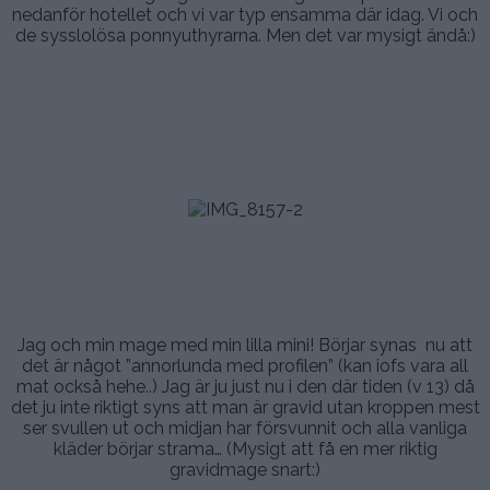
nedanför hotellet och vi var typ ensamma där idag. Vi och
de sysslolösa ponnyuthyrarna. Men det var mysigt ändå:)
.
.
.
.
.
.
.
Jag och min mage med min lilla mini! Börjar synas nu att
det är något ”annorlunda med profilen” (kan iofs vara all
mat också hehe..) Jag är ju just nu i den där tiden (v 13) då
det ju inte riktigt syns att man är gravid utan kroppen mest
ser svullen ut och midjan har försvunnit och alla vanliga
kläder börjar strama… (Mysigt att få en mer riktig
gravidmage snart:)