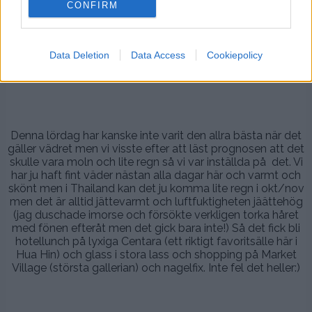
CONFIRM
.
Det gör jag. Ä n t l i g e n (ska inte gå in i detaljer men
gårdagen var inte min allra bästa dag när det gäller ämnet
Data Deletion
Data Access
Cookiepolicy
turist som äter allt i kombo med en svensk mage, brrrr)
.
.
Denna lördag har kanske inte varit den allra bästa när det
gäller vädret men vi visste efter att läst prognosen att det
skulle vara moln och lite regn så vi var inställda på det. Vi
har ju haft fint väder nästan alla dagar här och varmt och
skönt men i Thailand kan det ju komma lite regn i okt/nov
men det är alltid jättevarmt och luftfuktigheten jäättehög
(jag duschade imorse och försökte verkligen torka håret
med fönen efteråt men det gick bara inte!) Så det fick bli
hotellunch på lyxiga Centara (ett riktigt favoritsälle här i
Hua Hin) och glass i stora lass och shopping på Market
Village (största gallerian) och nagelfix. Inte fel det heller:)
.