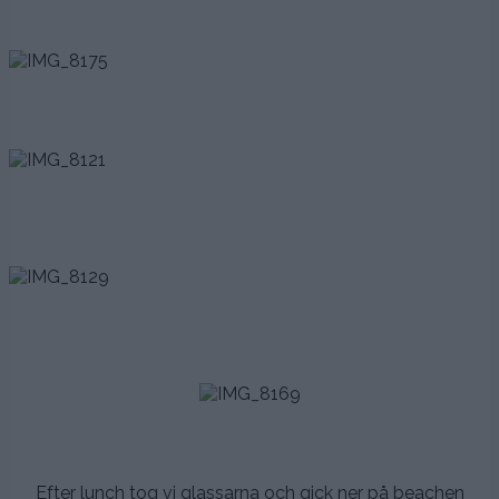
.
.
.
.
.
.
.
.
.
Efter lunch tog vi glassarna och gick ner på beachen