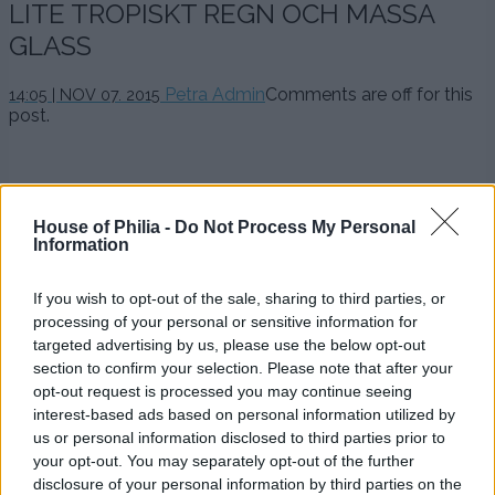
LITE TROPISKT REGN OCH MASSA
GLASS
Petra Admin
Comments are off for this
14:05 | NOV 07. 2015
post.
.
.
House of Philia -
Do Not Process My Personal
.
Information
.
If you wish to opt-out of the sale, sharing to third parties, or
.
processing of your personal or sensitive information for
targeted advertising by us, please use the below opt-out
Lolo på g i söta glasskiosken på hotel Centara!
section to confirm your selection. Please note that after your
.
opt-out request is processed you may continue seeing
interest-based ads based on personal information utilized by
.
us or personal information disclosed to third parties prior to
your opt-out. You may separately opt-out of the further
.
disclosure of your personal information by third parties on the