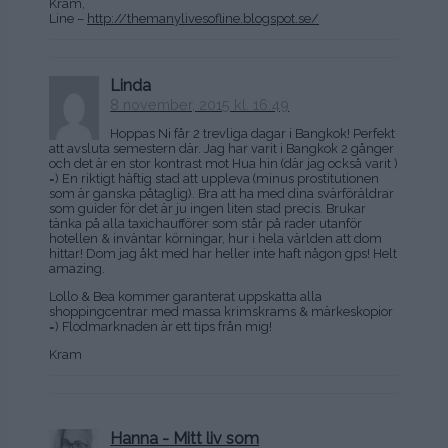
Kram,
Line –
http://themanylivesofline.blogspot.se/
Linda
8 november, 2015 kl. 16:49
Hoppas Ni får 2 trevliga dagar i Bangkok! Perfekt
att avsluta semestern där. Jag har varit i Bangkok 2 gånger
och det är en stor kontrast mot Hua hin (där jag också varit )
=) En riktigt häftig stad att uppleva (minus prostitutionen
som är ganska påtaglig). Bra att ha med dina svärföräldrar
som guider för det är ju ingen liten stad precis. Brukar
tänka på alla taxichaufförer som står på rader utanför
hotellen & inväntar körningar, hur i hela världen att dom
hittar! Dom jag åkt med har heller inte haft någon gps! Helt
amazing.
Lollo & Bea kommer garanterat uppskatta alla
shoppingcentrar med massa krimskrams & märkeskopior
=) Flodmarknaden är ett tips från mig!
Kram
Hanna - Mitt liv som