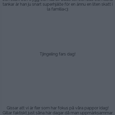
tankar är han ju snart superhjälte för en ännu en liten skatt i
la familia<3
.
.
.
.
Tjingeling fars dag!
.
..
.
.
.
Gissar att vi är fler som har fokus på våra pappor idag!
Gillar faktiskt just såna här dagar då man uppmärksammar