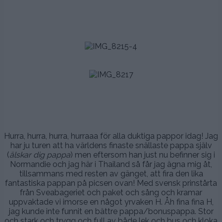
.
.
.
.
.
.
.
.
Hurra, hurra, hurra, hurraaa för alla duktiga pappor idag! Jag
har ju turen att ha världens finaste snällaste pappa själv
(
älskar dig pappa
) men eftersom han just nu befinner sig i
Normandie och jag här i Thailand så får jag ägna mig åt,
tillsammans med resten av gänget, att fira den lika
fantastiska pappan på picsen ovan! Med svensk prinstårta
från Sveabageriet och paket och sång och kramar
uppvaktade vi imorse en något yrvaken H. Åh fina fina H,
jag kunde inte funnit en bättre pappa/bonuspappa. Stor
och stark och trygg och full av både lek och bus och kloka