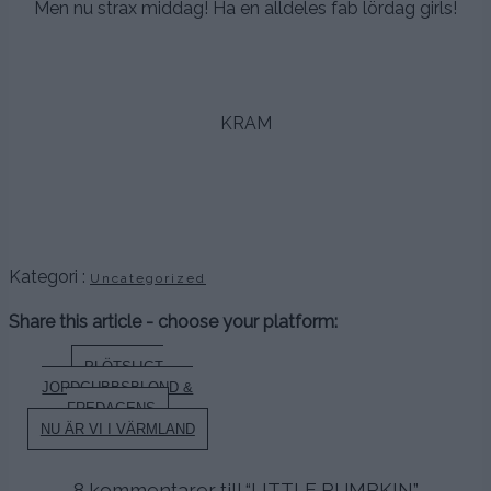
Men nu strax middag! Ha en alldeles fab lördag girls!
.
.
KRAM
.
.
.
Kategori :
Uncategorized
Share this article - choose your platform:
Inläggsnavigering
PLÖTSLIGT
JORDGUBBSBLOND &
FREDAGENS
NU ÄR VI I VÄRMLAND
8 kommentarer till “
LITTLE PUMPKIN
”