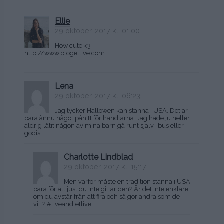
Ellie
29 oktober, 2017 kl. 01:00
How cute!<3
http://www.blogellive.com
Lena
29 oktober, 2017 kl. 06:23
Jag tycker Hallowen kan stanna i USA. Det är
bara ännu något påhitt för handlarna. Jag hade ju heller
aldrig låtit någon av mina barn gå runt själv ”bus eller
godis”.
Charlotte Lindblad
29 oktober, 2017 kl. 15:17
Men varför måste en tradition stanna i USA
bara för att just du inte gillar den? Är det inte enklare
om du avstår från att fira och så gör andra som de
vill? #liveandletlive