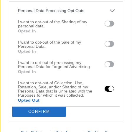
Jaja, hur som helst har jag haft en super fredag och strax
ska jag sätta igång med myset på allvar här i vårt casa
Personal Data Processing Opt Outs
men först alltså dagens…
I want to opt-out of the Sharing of my
.
personal data.
Opted In
.
I want to opt-out of the Sale of my
Personal Data.
Opted In
I want to opt-out of processing my
Personal Data for Targeted Advertising.
Opted In
.
I want to opt-out of Collection, Use,
På picsen har jag min sprillans nya vinterjacka och hur fin är
Retention, Sale, and/or Sharing of my
den inte? LOVE på den. 1. Den är grön. Jag älskar skogs-
Personal Data that Is Unrelated with the
Purposes for which it was collected.
militärgrönt.Så fab ju. 2 Den är precis lagom lång och tight
Opted Out
och varm. Man känner sig inte som en övervarm
Michelingubben! 3. Unik! Har inte sett denna på någons
CONFIRM
annan (än:) Lite kul ändå. Märket är Blonde No 8.
.