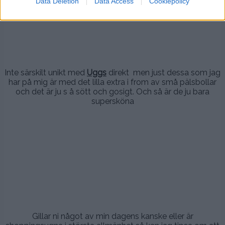
Data Deletion
Data Access
Cookiepolicy
.
.
Inte särskilt unikt med
Uggs
direkt men just dessa som jag
har på mig är med det lilla extra i from av små pälsbollar
och det är ju s å sött och gosigt. Och så är de ju bara
supersköna
.
.
.
.
Gillar ni något av min dagens kanske eller är