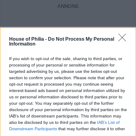
ANNONS
House of Philia -
Do Not Process My Personal
Information
.
If you wish to opt-out of the sale, sharing to third parties, or
Jacka
här
. Jeans med perfekt passform med någon
superstreck som inte töjer sig
här
. Stickad tröja med
processing of your personal or sensitive information for
brodyr
här.
Väska
här
.
targeted advertising by us, please use the below opt-out
section to confirm your selection. Please note that after your
.
opt-out request is processed you may continue seeing
interest-based ads based on personal information utilized by
..
us or personal information disclosed to third parties prior to
Ovan har ni jag idag! Med v ä l d i g t ljus och för dagen ny
your opt-out. You may separately opt-out of the further
frisyr! (Supertröttnade på mitt slitna hår fick att ryck och
disclosure of your personal information by third parties on the
hade fixat akut frissatid helt plötsligt i eftermiddags) Har
IAB’s list of downstream participants. This information may
inte vant mig vid denna jordgubbsblonda och långa page
also be disclosed by us to third parties on the
IAB’s List of
och jag hoppas att den är lite mer Khloé Kardashian än
Downstream Participants
that may further disclose it to other
präktig bibliotekarie. Känslan pendlar däremellan haha.
third parties.