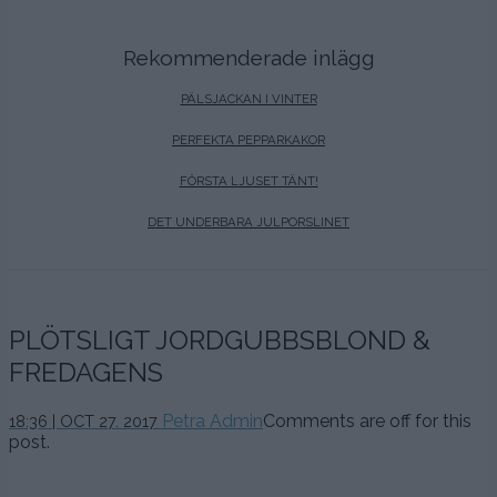
Rekommenderade inlägg
PÄLSJACKAN I VINTER
PERFEKTA PEPPARKAKOR
FÖRSTA LJUSET TÄNT!
DET UNDERBARA JULPORSLINET
PLÖTSLIGT JORDGUBBSBLOND &
FREDAGENS
Petra Admin
Comments are off for this
18:36 | OCT 27. 2017
post.