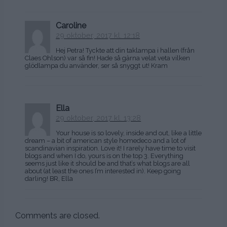
Caroline
29 oktober, 2017 kl. 12:18
Hej Petra! Tyckte att din taklampa i hallen (från
Claes Ohlson) var så fin! Hade så gärna velat veta vilken
glödlampa du använder, ser så snyggt ut! Kram
Ella
29 oktober, 2017 kl. 13:28
Your house is so lovely, inside and out, like a little
dream – a bit of american style homedeco and a lot of
scandinavian inspiration. Love it! I rarely have time to visit
blogs and when I do, yours is on the top 3. Everything
seems just like it should be and that’s what blogs are all
about (at least the ones I’m interested in). Keep going
darling! BR, Ella
Comments are closed.