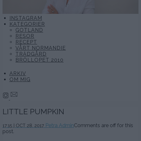
INSTAGRAM
KATEGORIER
GOTLAND
RESOR
RECEPT
VÅRT NORMANDIE
TRÄDGÅRD
BRÖLLOPET 2010
ARKIV
OM MIG
LITTLE PUMPKIN
Petra Admin
Comments are off for this
17:15 | OCT 28. 2017
post.