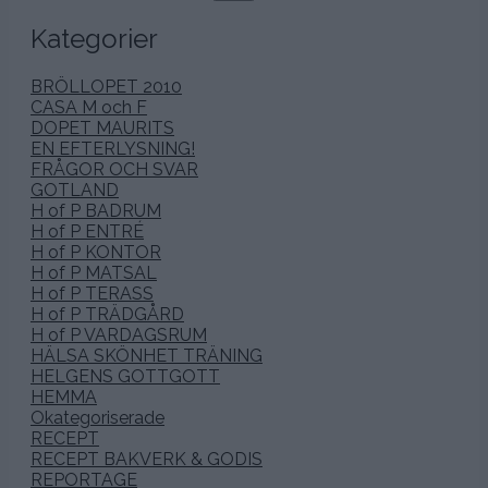
efter:
Kategorier
BRÖLLOPET 2010
CASA M och F
DOPET MAURITS
EN EFTERLYSNING!
FRÅGOR OCH SVAR
GOTLAND
H of P BADRUM
H of P ENTRÉ
H of P KONTOR
H of P MATSAL
H of P TERASS
H of P TRÄDGÅRD
H of P VARDAGSRUM
HÄLSA SKÖNHET TRÄNING
HELGENS GOTTGOTT
HEMMA
Okategoriserade
RECEPT
RECEPT BAKVERK & GODIS
REPORTAGE