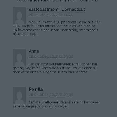
eastcoastmom i Connecticut
28 oktober, 2017 kl. 17:54
Men Halloween är ju på tisdag! Då går alla här i
USA i varje fall ut för att trick or treat. Sen kan man ha
Halloweenfester helgen innan, men aldrig be om godis
nån annan dag…
Anna
28 oktober, 2017 kl. 19:00
Här går dom oxå halloween ikväll, sonen har
gett sig iväg m sin kompisar en stund!! Välkommen till
dom värmländska skogarna. Kram från Karlstad
Pernilla
28 oktober, 2017 kl. 19:49
31/10 är Halloween. Ska vi nu ta hit Halloween
så får vi ivarjefall göra rätt tycker jag.