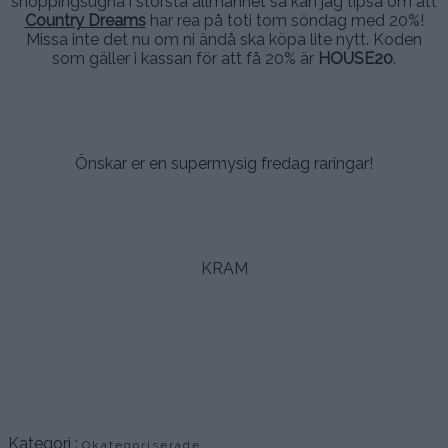
shoppingsugna i största allmänhet så kan jag tipsa om att
Country Dreams
har rea på toti tom söndag med 20%!
Missa inte det nu om ni ändå ska köpa lite nytt. Koden
som gäller i kassan för att få 20% är
HOUSE20
.
.
.
Önskar er en supermysig fredag raringar!
.
.
KRAM
.
.
.
Kategori :
Okategoriserade