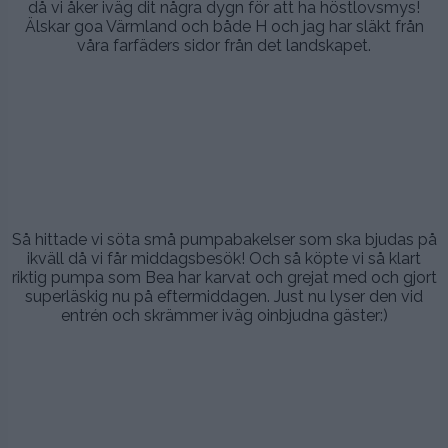
då vi åker iväg dit några dygn för att ha höstlovsmys!
Älskar goa Värmland och både H och jag har släkt från
våra farfäders sidor från det landskapet.
.
.
.
Så hittade vi söta små pumpabakelser som ska bjudas på
ikväll då vi får middagsbesök! Och så köpte vi så klart
riktig pumpa som Bea har karvat och grejat med och gjort
superläskig nu på eftermiddagen. Just nu lyser den vid
entrén och skrämmer iväg oinbjudna gäster:)
.
.
.