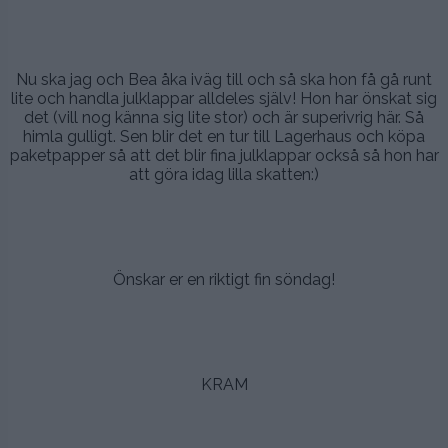
.
.
Nu ska jag och Bea åka iväg till och så ska hon få gå runt
lite och handla julklappar alldeles själv! Hon har önskat sig
det (vill nog känna sig lite stor) och är superivrig här. Så
himla gulligt. Sen blir det en tur till Lagerhaus och köpa
paketpapper så att det blir fina julklappar också så hon har
att göra idag lilla skatten:)
.
.
Önskar er en riktigt fin söndag!
.
.
KRAM
.