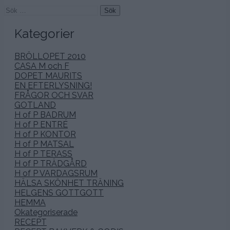
Sök
efter:
Kategorier
BRÖLLOPET 2010
CASA M och F
DOPET MAURITS
EN EFTERLYSNING!
FRÅGOR OCH SVAR
GOTLAND
H of P BADRUM
H of P ENTRÉ
H of P KONTOR
H of P MATSAL
H of P TERASS
H of P TRÄDGÅRD
H of P VARDAGSRUM
HÄLSA SKÖNHET TRÄNING
HELGENS GOTTGOTT
HEMMA
Okategoriserade
RECEPT