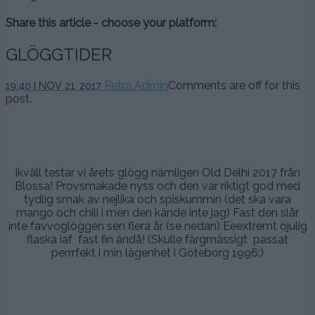
Share this article - choose your platform:
GLÖGGTIDER
Petra Admin
Comments are off for this
19:40 | NOV 21. 2017
post.
.
Ikväll testar vi årets glögg nämligen Old Delhi 2017 från
Blossa! Provsmakade nyss och den var riktigt god med
tydlig smak av nejlika och spiskummin (det ska vara
mango och chili i men den kände inte jag) Fast den slår
inte favvoglöggen sen flera år (se nedan) Eeextremt ojulig
flaska iaf fast fin ändå! (Skulle färgmässigt passat
perrrfekt i min lägenhet i Göteborg 1996:)
.