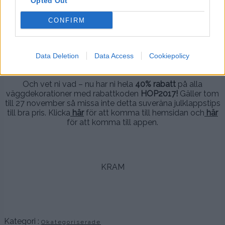
Opted Out
.
.
CONFIRM
.
Data Deletion
Data Access
Cookiepolicy
.
Och vet ni vad – nu har ni hela
40% rabatt
på alla
väggdekorationer med rabattkoden
HOP2017!
Gäller tom
till 27 november så missa inte detta suveräna julklappstips
till bra pris. Klicka
här
för att komma till hemsidan och
här
för att komma till appen.
.
.
KRAM
.
.
.
Kategori :
Okategoriserade