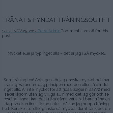
TRÄNAT & FYNDAT TRÄNINGSOUTFIT
Petra Admin
Comments are off for this
17:04 | NOV 25. 2017
post.
.
Mycket eller ja typ inget alls – det är jag i SÅ mycket..
.
.
Som träning tex! Antingen kör jag ganska mycket och har
träning-varannan-dag principen med den eller så blir det
inget alls. Är inte mycket för att fjösa (säger ni så??:) med
saker liksom utan jag vill gå all in med det jag gör och se
resultat, annat kan det ju lika gärna vara. Att bara träna en
dag i veckan finns liksom inte – då kan jag hoppa träning
helt. Kanske lite, eller ganska så mycket, dumt tänk det där