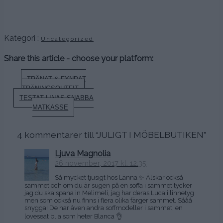
.
.
Kategori :
Uncategorized
Share this article - choose your platform:
Inläggsnavigering
TRÄNAT & FYNDAT
TRÄNINGSOUTFIT
TESTAT LINAS SNABBA
MATKASSE
4 kommentarer till “
JULIGT I MÖBELBUTIKEN
”
Ljuva Magnolia
26 november, 2017 kl. 12:35
Så mycket tjusigt hos Länna ✨ Älskar också
sammet och om du är sugen på en soffa i sammet tycker
jag du ska spana in Melimeli, jag har deras Luca i linnetyg
men som också nu finns i flera olika färger sammet. Sååå
snygga! De har även andra soffmodeller i sammet, en
loveseat bl.a som heter Blanca 👌