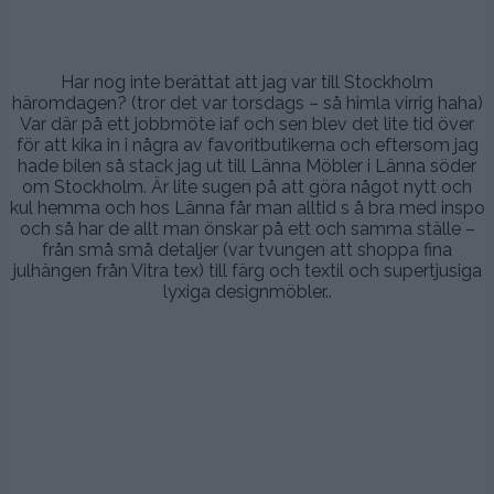
.
Har nog inte berättat att jag var till Stockholm
häromdagen? (tror det var torsdags – så himla virrig haha)
Var där på ett jobbmöte iaf och sen blev det lite tid över
för att kika in i några av favoritbutikerna och eftersom jag
hade bilen så stack jag ut till Länna Möbler i Länna söder
om Stockholm. Är lite sugen på att göra något nytt och
kul hemma och hos Länna får man alltid s å bra med inspo
och så har de allt man önskar på ett och samma ställe –
från små små detaljer (var tvungen att shoppa fina
julhängen från Vitra tex) till färg och textil och supertjusiga
lyxiga designmöbler..
.
.
.