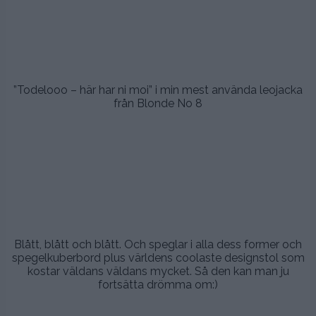
.
.
.
”Todelooo – här har ni moi” i min mest använda leojacka
från Blonde No 8
.
.
.
Blått, blått och blått. Och speglar i alla dess former och
spegelkuberbord plus världens coolaste designstol som
kostar väldans väldans mycket. Så den kan man ju
fortsätta drömma om:)
.