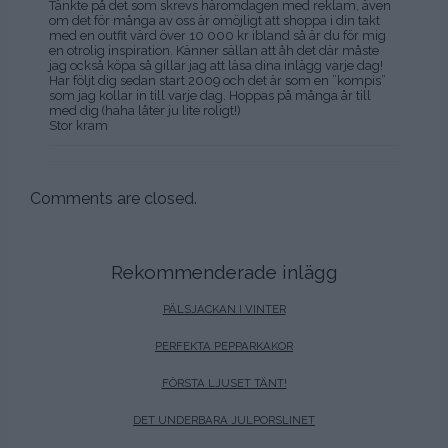
Tänkte på det som skrevs häromdagen med reklam, även
om det för många av oss är omöjligt att shoppa i din takt
med en outfit värd över 10 000 kr ibland så är du för mig
en otrolig inspiration. Känner sällan att åh det där måste
jag också köpa så gillar jag att läsa dina inlägg varje dag!
Har följt dig sedan start 2009 och det är som en ”kompis”
som jag kollar in till varje dag. Hoppas på många år till
med dig (haha låter ju lite roligt!)
Stor kram
Comments are closed.
Rekommenderade inlägg
PÄLSJACKAN I VINTER
PERFEKTA PEPPARKAKOR
FÖRSTA LJUSET TÄNT!
DET UNDERBARA JULPORSLINET