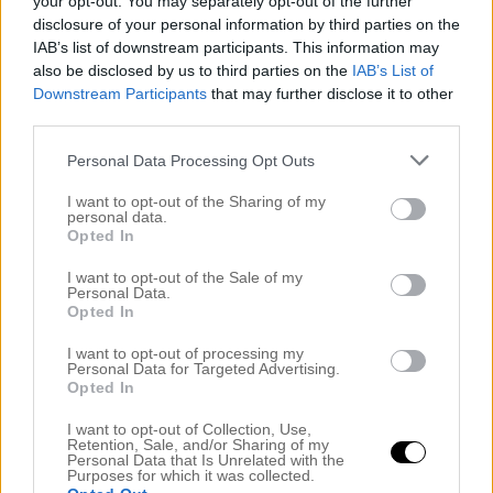
your opt-out. You may separately opt-out of the further
disclosure of your personal information by third parties on the
H u r glad blir man egentligen inte av att framkalla egna
IAB’s list of downstream participants. This information may
foton? Och göra stora personliga bilder och tavlor? Åh jag
also be disclosed by us to third parties on the
IAB’s List of
blev iaf jätteglad när jag fick hem plexiglastvalan på Moje
Downstream Participants
that may further disclose it to other
med sol i håret idag.
third parties.
.
’
Personal Data Processing Opt Outs
.
I want to opt-out of the Sharing of my
personal data.
Opted In
.
I want to opt-out of the Sale of my
Personal Data.
Opted In
Tavlan är från Önskefoto och i otroligt fin kvalité. Lätt som
en plätt var det att att ladda ned bilden och beställa och
I want to opt-out of processing my
en sån här tavla och ju också en riktigt fin julklapp tänker
Personal Data for Targeted Advertising.
jag. Fast jag behåller just denna haha – älskar den och
Opted In
Moje blev så bra i entrén på den där väggen som saknat
tavlor länge. Måste nog smattra av lite pics och beställa
I want to opt-out of Collection, Use,
några till och ge bort istället! Så fixat enkelt via
Retention, Sale, and/or Sharing of my
Önskefotoappen..
Personal Data that Is Unrelated with the
Purposes for which it was collected.