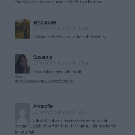
Ska bli kul att se vad du tänkt dig för nytt hemma.
emblas.se
26 november, 2017 kl. 12:56
Älskar att så enkla saker kan bli så fint! <3
Susanna
26 november, 2017 kl. 18:51
Wow vilka grejer! Vill ha allt!
Kram
http://www.jagraktuppochner.se
Annsofie
26 november, 2017 kl. 20:54
Alltid så kul och inspirerande att se hur du
pyntar till jul🤗, olika från år till år⭐️! Min jul blir mörkgrön i
år i alla fall.