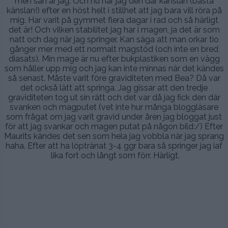
men sån är jag. Och nu har jag den där känslan (bästa
känslan!) efter en höst helt i stillhet att jag bara vill röra på
mig. Har varit på gymmet flera dagar i rad och så härligt
det är! Och vilken stabilitet jag har i magen, ja det är som
natt och dag när jag springer. Kan säga att man orkar tio
gånger mer med ett normalt magstöd (och inte en bred
diasats). Min mage är nu efter bukplastiken som en vägg
som håller upp mig och jag kan inte minnas när det kändes
så senast. Måste varit före graviditeten med Bea? Då var
det också lätt att springa. Jag gissar att den tredje
graviditeten tog ut sin rätt och det var då jag fick den där
svanken och magputet (vet inte hur många bloggläsare
som frågat om jag varit gravid under åren jag bloggat just
för att jag svankar och magen putat på någon bild:/) Efter
Maurits kändes det sen som hela jag vobbla när jag sprang
haha. Efter att ha löptränat 3-4 ggr bara så springer jag iaf
lika fort och långt som förr. Härligt.
.
.