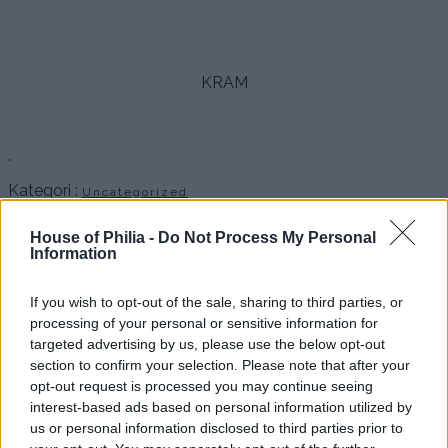
.
KRAM
.
Kategori :
Uncategorized
Share this article - choose your platform:
House of Philia -
Do Not Process My Personal
Information
ÖNSKEFOTON
If you wish to opt-out of the sale, sharing to third parties, or
Petra Admin
Comments are off for this
19:59 | NOV 23. 2017
processing of your personal or sensitive information for
post.
targeted advertising by us, please use the below opt-out
section to confirm your selection. Please note that after your
ANNONS
opt-out request is processed you may continue seeing
interest-based ads based on personal information utilized by
us or personal information disclosed to third parties prior to
.