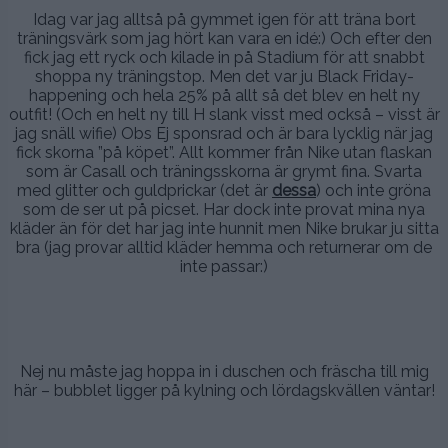
Idag var jag alltså på gymmet igen för att träna bort
träningsvärk som jag hört kan vara en idé:) Och efter den
fick jag ett ryck och kilade in på Stadium för att snabbt
shoppa ny träningstop. Men det var ju Black Friday-
happening och hela 25% på allt så det blev en helt ny
outfit! (Och en helt ny till H slank visst med också – visst är
jag snäll wifie) Obs Ej sponsrad och är bara lycklig när jag
fick skorna ”på köpet”. Allt kommer från Nike utan flaskan
som är Casall och träningsskorna är grymt fina. Svarta
med glitter och guldprickar (det är
dessa
) och inte gröna
som de ser ut på picset. Har dock inte provat mina nya
kläder än för det har jag inte hunnit men Nike brukar ju sitta
bra (jag provar alltid kläder hemma och returnerar om de
inte passar:)
.
..
Nej nu måste jag hoppa in i duschen och fräscha till mig
här – bubblet ligger på kylning och lördagskvällen väntar!
.