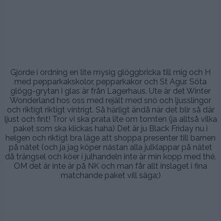
.
Gjorde i ordning en lite mysig glöggbricka till mig och H
med pepparkakskolor, pepparkakor och St Agur. Söta
glögg-grytan i glas är från Lagerhaus. Ute är det Winter
Wonderland hos oss med rejält med snö och ljusslingor
och riktigt riktigt vintrigt. Så härligt ändå när det blir så där
ljust och fint! Tror vi ska prata lite om tomten (ja alltså vilka
paket som ska klickas haha) Det är ju Black Friday nu i
helgen och riktigt bra läge att shoppa presenter till barnen
på nätet (och ja jag köper nästan alla julklappar på nätet
då trängsel och köer i julhandeln inte är min kopp med thé.
OM det är inte är på NK och man får allt inslaget i fina
matchande paket vill säga;)
.
.
.