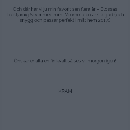
Och där har vi ju min favorit sen flera år – Blossas
Trestjärnig Silver med rom, Mmmm den är s å god (och
snygg och passar perfekt i mitt hem 2017:)
.
.
.
Önskar er alla en fin kväll så ses vi imorgon igen!
.
.
KRAM
.
.