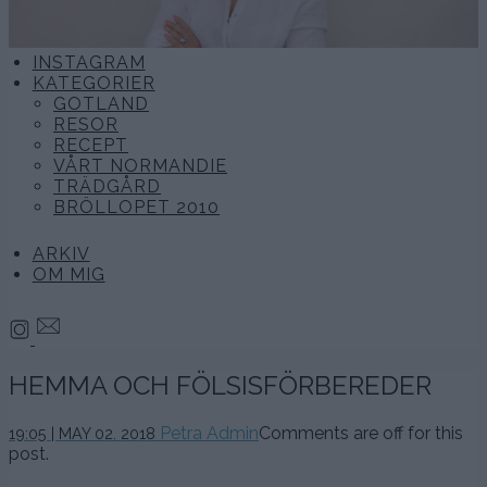
INSTAGRAM
KATEGORIER
GOTLAND
RESOR
RECEPT
VÅRT NORMANDIE
TRÄDGÅRD
BRÖLLOPET 2010
ARKIV
OM MIG
HEMMA OCH FÖLSISFÖRBEREDER
10
Petra Admin
Comments are off for this
19:05 | MAY 02. 2018
maj,
post.
2018