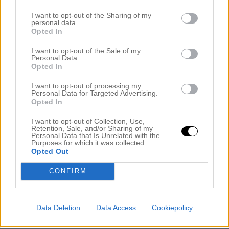
I want to opt-out of the Sharing of my
.
personal data.
Opted In
Brasan såg vi tändas vi Högklint och närmare bestämt på
tokfina Fridhem som var Gotlands enda kungliga
I want to opt-out of the Sale of my
sommarresidens på 1800-talet. Ett alldeles utmärkt ställe
Personal Data.
att se brasa den sista april pga 1. Tokfint precis vid havet. 2.
Opted In
Tidig braständning. 3 Café precis vid brasan där man
kunde sitta inne i värmen och titta på elden och mumsa
I want to opt-out of processing my
Personal Data for Targeted Advertising.
våfflor vilket vi gjorde. 4 Urgulligt anordnat med ett litet
Opted In
vårtal och liten manskör som sjöng några sånger och
varmkorv och festis och 100% traditionsenligt och
I want to opt-out of Collection, Use,
klassiskt.
Retention, Sale, and/or Sharing of my
Personal Data that Is Unrelated with the
.
Purposes for which it was collected.
Opted Out
.
CONFIRM
Detta var nog allt jag orkade med idag tror jag – nu ska jag
lägga ifrån mig lapen somna om här i sängen, zzzz..
.
Data Deletion
Data Access
Cookiepolicy
.