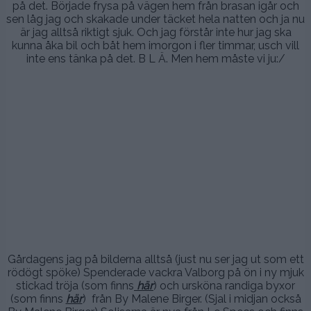
på det. Började frysa på vägen hem från brasan igår och
sen låg jag och skakade under täcket hela natten och ja nu
är jag alltså riktigt sjuk. Och jag förstår inte hur jag ska
kunna åka bil och båt hem imorgon i fler timmar, usch vill
inte ens tänka på det. B L Ä. Men hem måste vi ju:/
.
.
.
Gårdagens jag på bilderna alltså (just nu ser jag ut som ett
rödögt spöke) Spenderade vackra Valborg på ön i ny mjuk
stickad tröja (som finns
här
) och ursköna randiga byxor
(som finns
här
) från By Malene Birger. (Sjal i midjan också