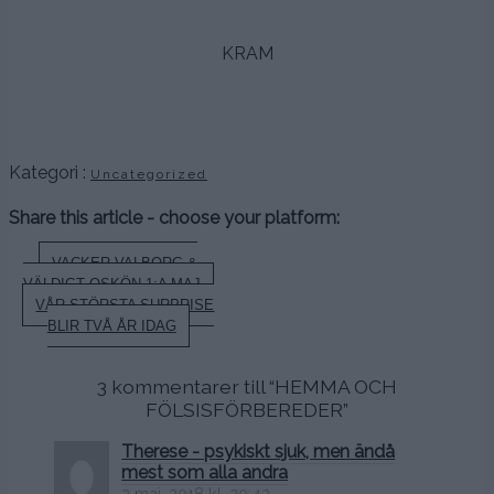
.
KRAM
.
.
.
Kategori :
Uncategorized
Share this article - choose your platform:
Inläggsnavigering
VACKER VALBORG &
VÄLDIGT OSKÖN 1:A MAJ
VÅR STÖRSTA SURPRISE
BLIR TVÅ ÅR IDAG
3 kommentarer till “
HEMMA OCH
FÖLSISFÖRBEREDER
”
Therese - psykiskt sjuk, men ändå
mest som alla andra
2 maj, 2018 kl. 20:42