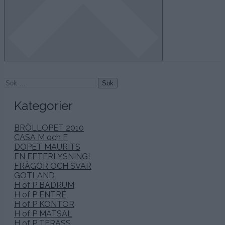
Sök
efter:
Kategorier
BRÖLLOPET 2010
CASA M och F
DOPET MAURITS
EN EFTERLYSNING!
FRÅGOR OCH SVAR
GOTLAND
H of P BADRUM
H of P ENTRÉ
H of P KONTOR
H of P MATSAL
H of P TERASS