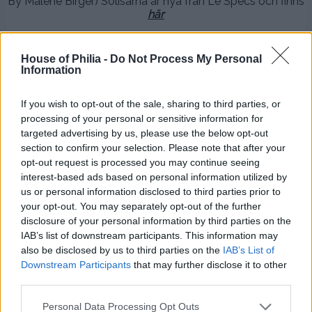
By Malene Birger) Solisarna är nya från Le Specs och finns
här
.
.
House of Philia -
Do Not Process My Personal
Information
.
If you wish to opt-out of the sale, sharing to third parties, or
Vi gjorden en utflykt till den ekologiska oasen Lilla Bjers
processing of your personal or sensitive information for
söder om Visby och åt en mycket mumsig sen lunch.
targeted advertising by us, please use the below opt-out
Älskar sån här mat!
section to confirm your selection. Please note that after your
opt-out request is processed you may continue seeing
interest-based ads based on personal information utilized by
us or personal information disclosed to third parties prior to
your opt-out. You may separately opt-out of the further
disclosure of your personal information by third parties on the
IAB’s list of downstream participants. This information may
also be disclosed by us to third parties on the
IAB’s List of
Downstream Participants
that may further disclose it to other
third parties.
Personal Data Processing Opt Outs