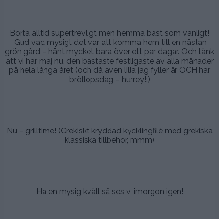
.
,
Borta alltid supertrevligt men hemma bäst som vanligt!
Gud vad mysigt det var att komma hem till en nästan
grön gård – hänt mycket bara över ett par dagar. Och tänk
att vi har maj nu, den bästaste festligaste av alla månader
på hela långa året (och då även lilla jag fyller år OCH har
bröllopsdag – hurrey!:)
.
.
Nu – grilltime! (Grekiskt kryddad kycklingfilé med grekiska
klassiska tillbehör, mmm)
.
.
Ha en mysig kväll så ses vi imorgon igen!
.