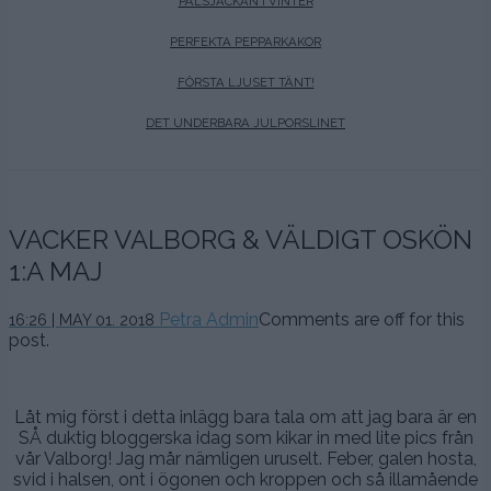
PÄLSJACKAN I VINTER
PERFEKTA PEPPARKAKOR
FÖRSTA LJUSET TÄNT!
DET UNDERBARA JULPORSLINET
VACKER VALBORG & VÄLDIGT OSKÖN
1:A MAJ
10
Petra Admin
Comments are off for this
16:26 | MAY 01. 2018
maj,
post.
2018
.
Låt mig först i detta inlägg bara tala om att jag bara är en
SÅ duktig bloggerska idag som kikar in med lite pics från
vår Valborg! Jag mår nämligen uruselt. Feber, galen hosta,
svid i halsen, ont i ögonen och kroppen och så illamående