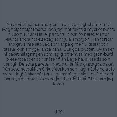
.
Nu är vi alltså hemma igen! Trots krasslighet så kom vi
iväg tidigt tidigt imorse (och jag mår faktiskt mycket bättre
nu som tur är:) Håller på för fullt och förbereder inför
Maurits andra födelsedag som ju är imorgon. Han förstår
troligtvis inte alls vad som är på g men vi tisslar och
tasslar och smyger ändå haha. Lilla goa plutten. Ovan ser
ni paketinslagningen som jag gjorde nyss med grön-blått
presentpapper och snören från Lagerhaus (precis som
vanligt) De söta paketen med djur är färdiginslagna paket
från söta netbutiken Cirkusfabriken som jag måste höja lite
extra idag! Älskar när företag anstränger sig lite så där och
har mysiga praktiska extratjänster (detta är EJ reklam jag
lovar)
.
Tjing!