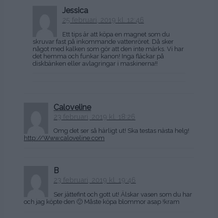
Jessica
25 februari, 2019 kl. 12:46
Ett tips är att köpa en magnet som du
skruvar fast på inkommande vattenröret. Då sker
något med kalken som gör att den inte märks. Vi har
det hemma och funkar kanon! Inga fläckar på
diskbänken eller avlagringar i maskinerna!!
Caloveline
23 februari, 2019 kl. 18:26
Omg det ser så härligt ut! Ska testas nästa helg!
http://Www.caloveline.com
B
23 februari, 2019 kl. 19:46
Ser jättefint och gott ut! Älskar vasen som du har
och jag köpte den 🙂 Måste köpa blommor asap !kram