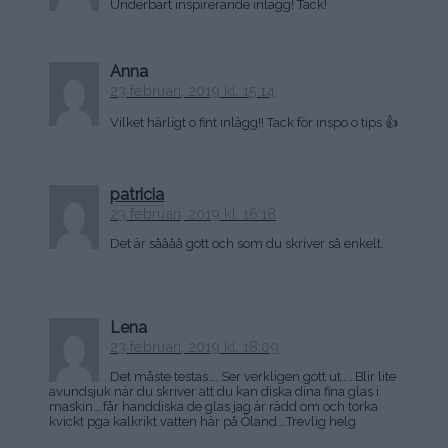
Underbart inspirerande inlägg! Tack!
Anna
23 februari, 2019 kl. 15:14
Vilket härligt o fint inlägg!! Tack för inspo o tips 👍
patricia
23 februari, 2019 kl. 16:18
Det är såååå gott och som du skriver så enkelt.
Lena
23 februari, 2019 kl. 18:09
Det måste testas…..Ser verkligen gott ut……Blir lite
avundsjuk när du skriver att du kan diska dina fina glas i
maskin….får handdiska de glas jag är rädd om och torka
kvickt pga kalkrikt vatten här på Öland….Trevlig helg