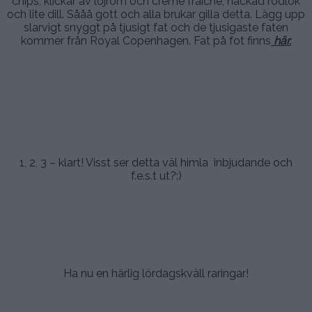
chips, klickar av löjrom och crème fraîche, hackad rödlök
och lite dill. Sååå gott och alla brukar gilla detta. Lägg upp
slarvigt snyggt på tjusigt fat och de tjusigaste faten
kommer från Royal Copenhagen. Fat på fot finns
här
.
.
.
.
1, 2, 3 – klart! Visst ser detta väl himla inbjudande och
f.e.s.t ut?:)
.
.
.
Ha nu en härlig lördagskväll raringar!
.