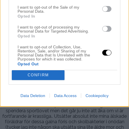
I want to opt-out of the Sale of my
Personal Data.
Opted In
SPORTLOV RUNT HÖRNET
I want to opt-out of processing my
Personal Data for Targeted Advertising.
21
Petra Admin
Comments are off for this
17:24 | FEB 21. 2019
Opted In
februari,
post.
2019
I want to opt-out of Collection, Use,
.
Retention, Sale, and/or Sharing of my
Personal Data that Is Unrelated with the
Hellooo torsdag!
Purposes for which it was collected.
Opted Out
..
CONFIRM
,
Äntligen en febeberfri dag här hos oss idag – hurreey –
och nu håller vi tummarna att det är helt friska barn som
Data Deletion
Data Access
Cookiepolicy
vaknar upp imorgon! Vi har nämligen planerat att åka till
mormor och morfar på Gotland i övermorgon och
spendera sportlovet men det går ju inte att åka om vi är
fortfarande är krassliga.. Utsätter absolut inte mina älskade
föräldrar för dessa galna föris och skolbakterier i onödan
(tycker jag inte någon ska utsätta sina lite äldre mor och