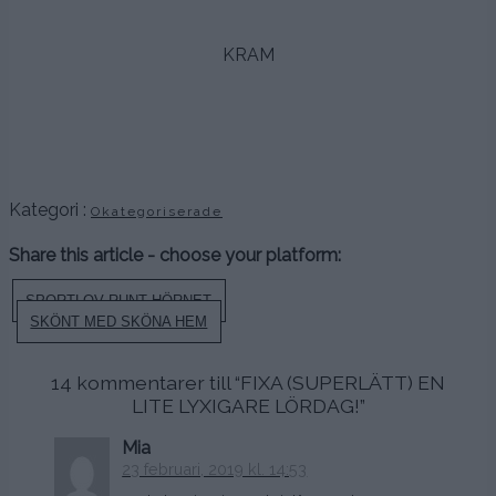
.
KRAM
.
.
.
Kategori :
Okategoriserade
Share this article - choose your platform:
Inläggsnavigering
SPORTLOV RUNT HÖRNET
SKÖNT MED SKÖNA HEM
14 kommentarer till “
FIXA (SUPERLÄTT) EN
LITE LYXIGARE LÖRDAG!
”
Mia
23 februari, 2019 kl. 14:53