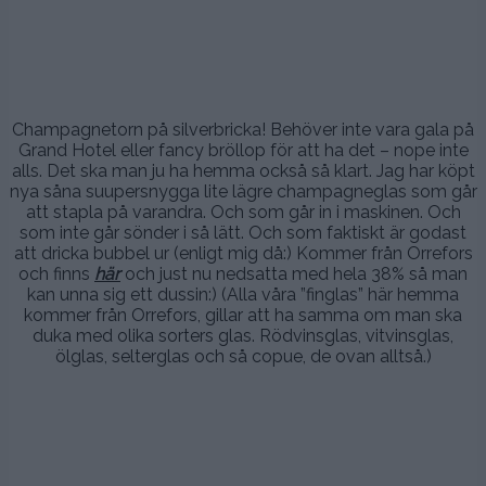
.
Champagnetorn på silverbricka! Behöver inte vara gala på
Grand Hotel eller fancy bröllop för att ha det – nope inte
alls. Det ska man ju ha hemma också så klart. Jag har köpt
nya såna suupersnygga lite lägre champagneglas som går
att stapla på varandra. Och som går in i maskinen. Och
som inte går sönder i så lätt. Och som faktiskt är godast
att dricka bubbel ur (enligt mig då:) Kommer från Orrefors
och finns
här
och just nu nedsatta med hela 38% så man
kan unna sig ett dussin:) (Alla våra ”finglas” här hemma
kommer från Orrefors, gillar att ha samma om man ska
duka med olika sorters glas. Rödvinsglas, vitvinsglas,
ölglas, selterglas och så copue, de ovan alltså.)
.