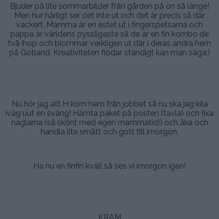
Bjuder på lite sommarbilder från gården på ön så länge!
Men hur härligt ser det inte ut och det är precis så där
vackert. Mamma är en estet ut i fingerspetsarna och
pappa är världens pyssligaste så de är en fin kombo de
två ihop och blommar verkligen ut där i deras andra hem
på Gotland. Kreativiteten flödar ständigt kan man säga:)
.
.
Nu hör jag att H kom hem från jobbet så nu ska jag kila
iväg uut en sväng! Hämta paket på posten (tavla) och fixa
naglarna (så skönt med egen mammatid!) och åka och
handla lite smått och gott till imorgon.
.
Ha nu en finfin kväll så ses vi imorgon igen!
.
.
KRAM