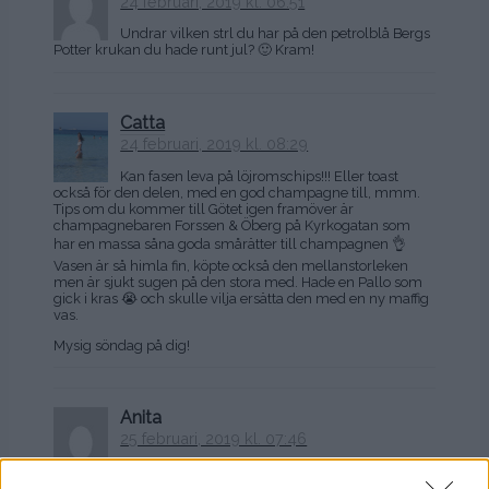
24 februari, 2019 kl. 06:51
Undrar vilken strl du har på den petrolblå Bergs
Potter krukan du hade runt jul? 🙂 Kram!
Catta
24 februari, 2019 kl. 08:29
Kan fasen leva på löjromschips!!! Eller toast
också för den delen, med en god champagne till, mmm.
Tips om du kommer till Götet igen framöver är
champagnebaren Forssen & Öberg på Kyrkogatan som
har en massa såna goda smårätter till champagnen 👌
Vasen är så himla fin, köpte också den mellanstorleken
men är sjukt sugen på den stora med. Hade en Pallo som
gick i kras 😭 och skulle vilja ersätta den med en ny maffig
vas.
Mysig söndag på dig!
Anita
25 februari, 2019 kl. 07:46
Jeg spiste slike chips til forrett i Sälen i helgen 🙂