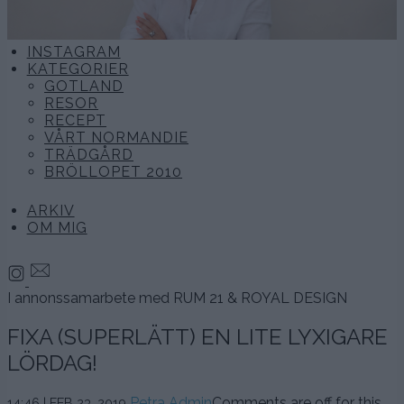
INSTAGRAM
KATEGORIER
GOTLAND
RESOR
RECEPT
VÅRT NORMANDIE
TRÄDGÅRD
BRÖLLOPET 2010
ARKIV
OM MIG
I annonssamarbete med RUM 21 & ROYAL DESIGN
FIXA (SUPERLÄTT) EN LITE LYXIGARE
LÖRDAG!
23
Petra Admin
Comments are off for this
14:46 | FEB 23. 2019