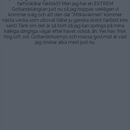
farföräldrar faktiskt!) Men jag har en EXTREM
Gotlandslängtan just nu så jag hoppas verkligen vi
kommer iväg och att den där ”Afrikavärmen” kommer
nästa vecka som utlovat (låter ju ganska skönt faktiskt inte
sant) Tänk om det är så torrt så jag kan springa på mina
kalkiga slingriga vägar efter havet också, åh. Yes hav, frisk
hög luft, sol, Gotlandshusmys och massa god mat är vad
jag önskar allra mest just nu.
.
.
.