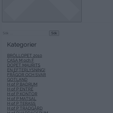
Sök
efter:
Kategorier
BRÖLLOPET 2010
CASA M och F
DOPET MAURITS
EN EFTERLYSNING!
FRÅGOR OCH SVAR
GOTLAND
H of P BADRUM
H of P ENTRÉ
H of P KONTOR
H of P MATSAL
H of P TERASS
H of P TRÄDGÅRD