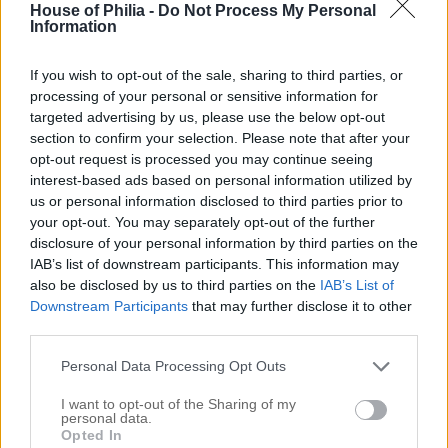
House of Philia -
Do Not Process My Personal
Information
Maria
If you wish to opt-out of the sale, sharing to third parties, or
25 februari, 2019 kl. 08:16
processing of your personal or sensitive information for
targeted advertising by us, please use the below opt-out
ÄLSKAR ÄLSKAR ÄLSKAR din blogg!!!!
section to confirm your selection. Please note that after your
opt-out request is processed you may continue seeing
interest-based ads based on personal information utilized by
Comments are closed.
us or personal information disclosed to third parties prior to
your opt-out. You may separately opt-out of the further
disclosure of your personal information by third parties on the
Rekommenderade inlägg
IAB’s list of downstream participants. This information may
also be disclosed by us to third parties on the
IAB’s List of
PÄLSJACKAN I VINTER
Downstream Participants
that may further disclose it to other
third parties.
PERFEKTA PEPPARKAKOR
Personal Data Processing Opt Outs
FÖRSTA LJUSET TÄNT!
I want to opt-out of the Sharing of my
DET UNDERBARA JULPORSLINET
personal data.
Opted In