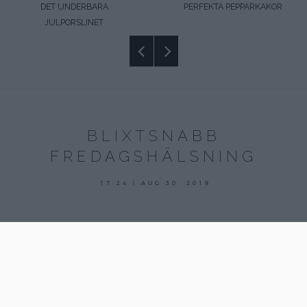
DET UNDERBARA
PERFEKTA PEPPARKAKOR
JULPORSLINET
BLIXTSNABB
FREDAGSHÄLSNING
30
17:24 | AUG 30. 2019
augusti,
2019