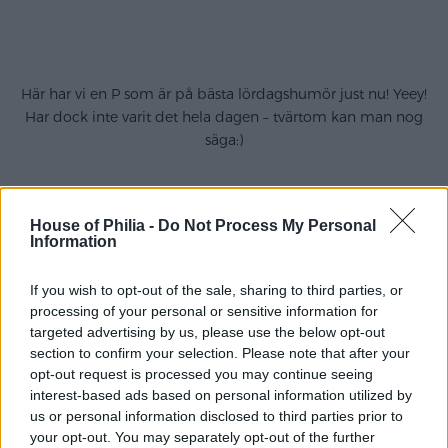
.
.
Här har vi en P som är på bästa lördagshumör just nu! Yeey!
Har dock inte varit det hela dagen – tvärtom kan man nog
säga:)
.
House of Philia -
Do Not Process My Personal
Fick ju en liten idé att jag skulle fixa entrétrappen som
Information
blivit lite ful och grön av alger och sånt blä. Tänkte ju att
mossmedel till gräsmattan kan man väl spruta på – mossa
If you wish to opt-out of the sale, sharing to third parties, or
och alger är ju same same?! Don´t do that kan jag ju säga.
processing of your personal or sensitive information for
Alltså trappen blev lika gul som min Bellini på picsen ovan.
targeted advertising by us, please use the below opt-out
HEMSK. Och jag hatar verkligen när saker går fel och
section to confirm your selection. Please note that after your
framförallt när mitt hem ser HEMSKT ut så det var bara till
opt-out request is processed you may continue seeing
att rota i alla förråd efter den där lilla bruken med
interest-based ads based on personal information utilized by
silikatfärg till grunden som vi hade någonstans. Behövde
us or personal information disclosed to third parties prior to
alltså den för att kunna bryta ny färg till trappen för en
your opt-out. You may separately opt-out of the further