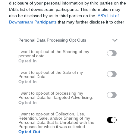
Bellinifärgad trapp vill man ha max i ett par timmar
disclosure of your personal information by third parties on the
IAB’s list of downstream participants. This information may
ungefär(herregud grannar och folk i området som ev
also be disclosed by us to third parties on the
IAB’s List of
kikade över häcken måste ju undrat vad jag höll på med!)
Downstream Participants
that may further disclose it to other
Nåväl nu är färgen köpt men tyvärr han jag inte med hela
third parties.
för nus ka vi iväg och möta upp lite underbara vänner på
Kajen nere i hamnen (Kan ju tilläga att sak nummer två
Personal Data Processing Opt Outs
som irriterade mig det grövsta var att den astunga
kyl/frysen vi äntligen fått hem visade sig vara fel. Utan
I want to opt-out of the Sharing of my
personal data.
ismaskin som vi beställt. Inte så lätt att ”returnera” ett 100
Opted In
kg tungt kylskåp. Jaja:)
I want to opt-out of the Sale of my
Personal Data.
.
Opted In
.
I want to opt-out of processing my
Personal Data for Targeted Advertising.
Opted In
Nu måste jag cykla iväg här men ha en underbar kväll i
solskenet (oh my vilket härligt väder vi har!)
I want to opt-out of Collection, Use,
Retention, Sale, and/or Sharing of my
Personal Data that Is Unrelated with the
.
Purposes for which it was collected.
Opted Out