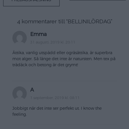
4 kommentarer till “
BELLINILÖRDAG
”
Emma
31 augusti, 2019 kl. 20:11
Ättika, vanlig utspädd eller ogräsättika, är superbra
mot alger. Så länge det inte är natursten. Men tex på
trädäck och betong är det grymt!
A
1 september, 2019 kl. 08:11
Jobbigt när det inte ser perfekt ut. I know the
feeling.